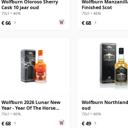
Wolfburn Oloroso Sherry
Wolfburn Manzanill
Cask 10 jaar oud
Finished Scot
70cl • 46%
70cl • 46%
€ 66
€ 68
?
?
Wolfburn 2026 Lunar New
Wolfburn Northland 
Year - Year Of The Horse
oud
Single Ma 10 jaar oud
70cl • 46%
70cl • 46%
€ 68
€ 49
?
?