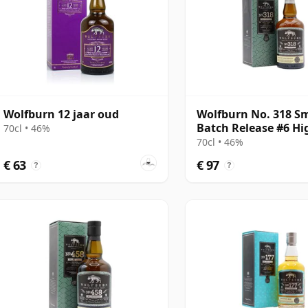
Wolfburn 12 jaar oud
Wolfburn No. 318 Sm
Batch Release #6 H
70cl • 46%
Single Mal
70cl • 46%
€ 63
€ 97
?
?