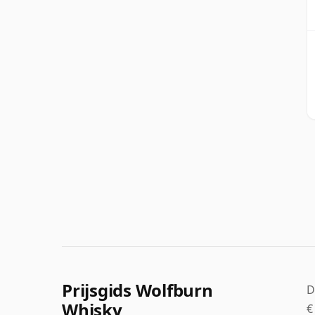
Prijsgids Wolfburn
D
Whisky
€