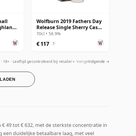
all
Wolfburn 2019 Fathers Day
ighland
Release Single Sherry Cask
#87
70cl • 56.9%
€ 117
?
18+ · Leeftijd gecontroleerd bij retailer
← Vorige
Volgende →
 LADEN
 49 tot € 632, met de sterkste concentratie in
 een duidelijke betaalbare laag, met veel