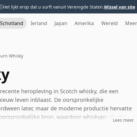
🇸
Het lijkt erop dat u surft vanuit Verenigde Staten.
Wissel van site
Schotland
Ierland
Japan
Amerika
Wereld
Mee
urn Whisky
ky
recente heropleving in Scotch whisky, die een
nieuw leven inblaast. De oorspronkelijke
 verdween later, maar de moderne productie hervatte
e oorspronkelijke bron, waardoor whiskyproductie
Lees meer
ortels in het verre noorden van het Schotse