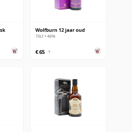
ask
Wolfburn 12 jaar oud
70cl • 46%
€ 65
?