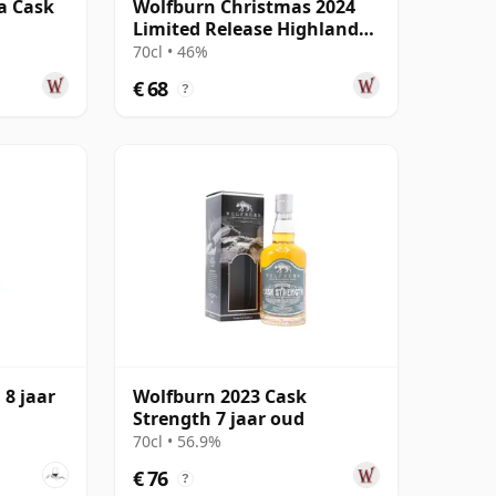
a Cask
Wolfburn Christmas 2024
Limited Release Highland
Single Mal 10 jaar oud
70cl • 46%
€ 68
?
8 jaar
Wolfburn 2023 Cask
Strength 7 jaar oud
70cl • 56.9%
€ 76
?