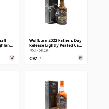
all
Wolfburn 2022 Fathers Day
ighland
Release Lightly Peated Cask
Stren 7 jaar oud
70cl • 58.2%
€ 97
?