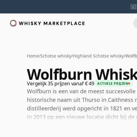
🇺
Home
/
Schotse whisky
/
Highland Schotse whisky
/
Wolfb
Wolfburn Whis
Vergelijk 35 prijzen vanaf € 49
ACTUELE PRIJZEN
Wolfburn is een van de meest succesvolle 
historische naam uit Thurso in Caithness 
distilleerderij werd opgericht in 1821 en
in 2013 op een nieuwe locatie dicht bij d
werd hersteld onder een naam met diepe w
vasteland.