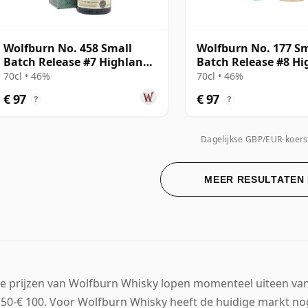
Wolfburn No. 458 Small
Wolfburn No. 177 Sm
Batch Release #7 Highland
Batch Release #8 H
Single Mal
Single Mal
70cl • 46%
70cl • 46%
€ 97
€ 97
?
?
Dagelijkse GBP/EUR-koers
MEER RESULTATEN
e prijzen van Wolfburn Whisky lopen momenteel uiteen van €
 50-€ 100. Voor Wolfburn Whisky heeft de huidige markt nog