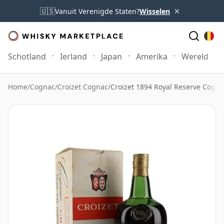
×
🇺🇸
Vanuit Verenigde Staten?
Wisselen
Schotland
Ierland
Japan
Amerika
Wereld
Home
/
Cognac
/
Croizet Cognac
/
Croizet 1894 Royal Reserve Cogna