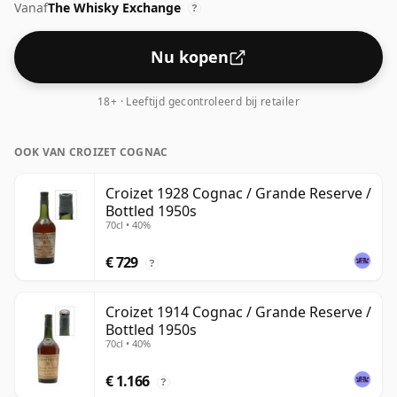
Vanaf
The Whisky Exchange
?
Nu kopen
18+ · Leeftijd gecontroleerd bij retailer
OOK VAN CROIZET COGNAC
Croizet 1928 Cognac / Grande Reserve /
Bottled 1950s
70cl • 40%
€ 729
?
Croizet 1914 Cognac / Grande Reserve /
Bottled 1950s
70cl • 40%
€ 1.166
?