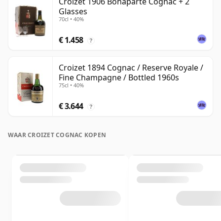
Croizet 1906 Bonaparte Cognac + 2
Glasses
70cl • 40%
€ 1.458
?
Croizet 1894 Cognac / Reserve Royale /
Fine Champagne / Bottled 1960s
75cl • 40%
€ 3.644
?
WAAR CROIZET COGNAC KOPEN