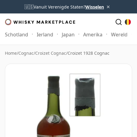
×
🇺🇸
Vanuit Verenigde Staten?
Wisselen
Schotland
Ierland
Japan
Amerika
Wereld
Home
/
Cognac
/
Croizet Cognac
/
Croizet 1928 Cognac