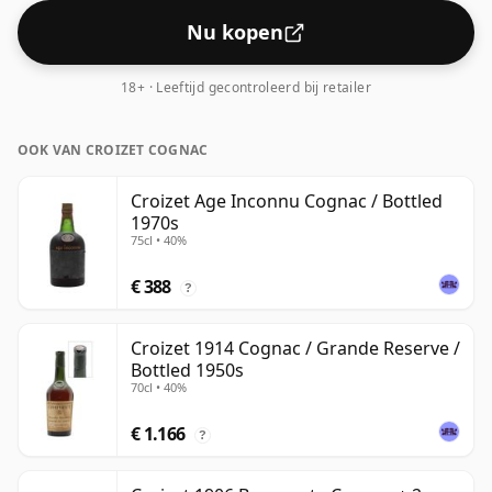
Nu kopen
18+ · Leeftijd gecontroleerd bij retailer
OOK VAN CROIZET COGNAC
Croizet Age Inconnu Cognac / Bottled
1970s
75cl • 40%
€ 388
?
Croizet 1914 Cognac / Grande Reserve /
Bottled 1950s
70cl • 40%
€ 1.166
?