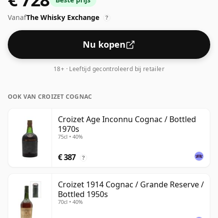
Vanaf
The Whisky Exchange
?
Nu kopen
18+ · Leeftijd gecontroleerd bij retailer
OOK VAN CROIZET COGNAC
Croizet Age Inconnu Cognac / Bottled
1970s
75cl • 40%
€ 387
?
Croizet 1914 Cognac / Grande Reserve /
Bottled 1950s
70cl • 40%