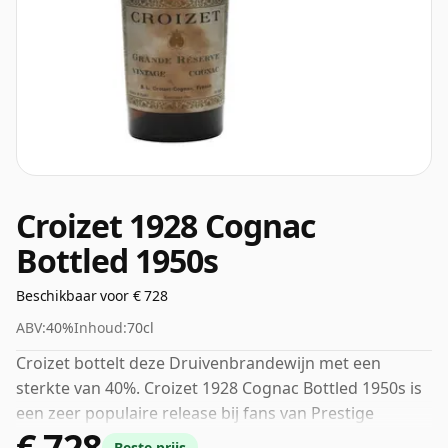
Croizet 1928 Cognac
Bottled 1950s
Beschikbaar voor € 728
ABV:
40%
Inhoud:
70cl
Croizet bottelt deze Druivenbrandewijn met een
sterkte van 40%. Croizet 1928 Cognac Bottled 1950s is
een zeer populaire release bij fans van Prestige
€ 728
Cognac.
Beste prijs