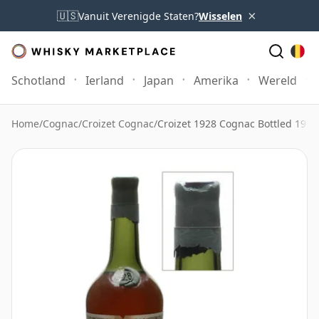
×
🇺🇸
Vanuit Verenigde Staten?
Wisselen
Schotland
Ierland
Japan
Amerika
Wereld
Home
/
Cognac
/
Croizet Cognac
/
Croizet 1928 Cognac Bottled 1950