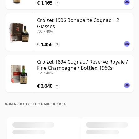
€ 1.165
?
Croizet 1906 Bonaparte Cognac + 2
Glasses
70cl • 40%
€ 1.456
?
Croizet 1894 Cognac / Reserve Royale /
Fine Champagne / Bottled 1960s
75cl • 40%
€ 3.640
?
WAAR CROIZET COGNAC KOPEN