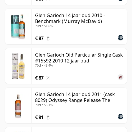
Glen Garioch 14 jaar oud 2010 -
Benchmark (Murray McDavid)
70cl • 51.6%
€ 87
?
Glen Garioch Old Particular Single Cask
#15592 2010 12 jaar oud
70cl • 48.4%
€ 87
?
Glen Garioch 14 jaar oud 2011 (cask
8029) Odyssey Range Release The
70cl • 55.1%
€ 91
?