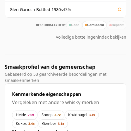
Glen Garioch Bottled 1980s
43%
BESCHIKBAARHEID:
Goed
Gemiddeld
Beperkt
Volledige bottelingenindex bekijken
Smaakprofiel van de gemeenschap
Gebaseerd op 53 gearchiveerde beoordelingen met
smaakkenmerken
Kenmerkende eigenschappen
Vergeleken met andere whisky-merken
Heide
Snoep
Kruidnagel
7.0x
3.7x
3.4x
Kokos
Gember
3.4x
3.1x