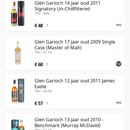
Glen Garioch 14 jaar oud 2011
Signatory Un-Chillfiltered
70cl • 46%
€ 48
?
Glen Garioch 17 jaar oud 2009 Single
Cask (Master of Malt)
70cl • 51.1%
€ 68
?
Glen Garioch 12 jaar oud 2011 James
Eadie
70cl • 54.5%
€ 57
?
Glen Garioch 13 jaar oud 2010 -
Benchmark (Murray McDavid)
70cl • 52.1%