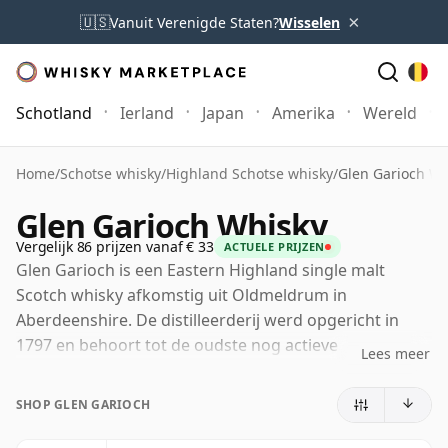
×
🇺🇸
Vanuit Verenigde Staten?
Wisselen
Schotland
Ierland
Japan
Amerika
Wereld
Home
/
Schotse whisky
/
Highland Schotse whisky
/
Glen Garioch Wh
Glen Garioch Whisky
Vergelijk 86 prijzen vanaf € 33
ACTUELE PRIJZEN
Glen Garioch is een Eastern Highland single malt
Scotch whisky afkomstig uit Oldmeldrum in
Aberdeenshire. De distilleerderij werd opgericht in
1797 en behoort tot de oudste nog actieve
Lees meer
distilleerderijen van Schotland, met een geschiedenis
die nauw verbonden is met de vruchtbare "Granary of
SHOP GLEN GARIOCH
Aberdeenshire" – een streek die al eeuwenlang
gewaardeerd wordt om zijn gerst.