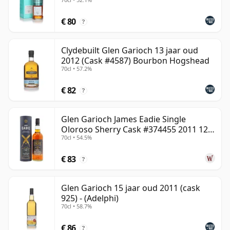
€ 80
?
Clydebuilt Glen Garioch 13 jaar oud
2012 (Cask #4587) Bourbon Hogshead
70cl • 57.2%
€ 82
?
Glen Garioch James Eadie Single
Oloroso Sherry Cask #374455 2011 12
70cl • 54.5%
jaar oud
€ 83
?
Glen Garioch 15 jaar oud 2011 (cask
925) - (Adelphi)
70cl • 58.7%
€ 86
?