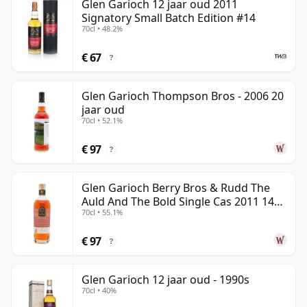
Glen Garioch 12 jaar oud 2011
Signatory Small Batch Edition #14
70cl • 48.2%
€ 67
?
Glen Garioch Thompson Bros - 2006 20
jaar oud
70cl • 52.1%
€ 97
?
Glen Garioch Berry Bros & Rudd The
Auld And The Bold Single Cas 2011 14
70cl • 55.1%
jaar oud
€ 97
?
Glen Garioch 12 jaar oud - 1990s
70cl • 40%