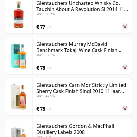
Glentauchers Uncharted Whisky Co.
Tauchin About A Revolution Si 2014 11
70cl • 60.7%
jaar oud
€ 77
?
Glentauchers Murray McDavid
Benchmark Tokaji Wine Cask Finish
70cl • 52.1%
2010 14 jaar oud
€ 78
?
Glentauchers Carn Mor Strictly Limited
Sherry Cask Finish Singl 2010 11 jaar
70cl • 47.5%
oud
€ 78
?
Glentauchers Gordon & MacPhail
Distillery Labels 2008
70cl • 46%