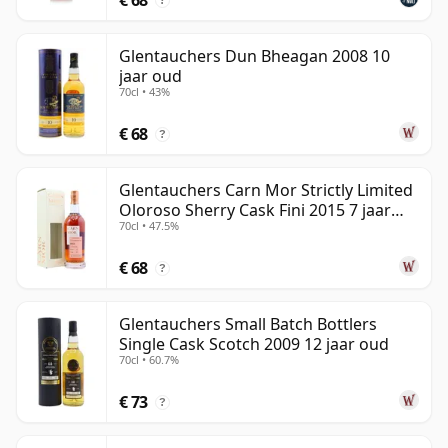
?
Glentauchers Dun Bheagan 2008 10
jaar oud
70cl • 43%
€ 68
?
Glentauchers Carn Mor Strictly Limited
Oloroso Sherry Cask Fini 2015 7 jaar
70cl • 47.5%
oud
€ 68
?
Glentauchers Small Batch Bottlers
Single Cask Scotch 2009 12 jaar oud
70cl • 60.7%
€ 73
?