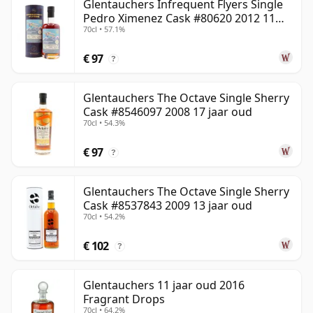
Glentauchers Infrequent Flyers Single
Pedro Ximenez Cask #80620 2012 11
70cl • 57.1%
jaar oud
€ 97
?
Glentauchers The Octave Single Sherry
Cask #8546097 2008 17 jaar oud
70cl • 54.3%
€ 97
?
Glentauchers The Octave Single Sherry
Cask #8537843 2009 13 jaar oud
70cl • 54.2%
€ 102
?
Glentauchers 11 jaar oud 2016
Fragrant Drops
70cl • 64.2%