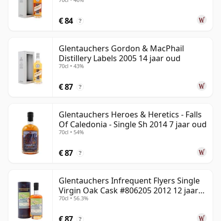
€ 84
?
Glentauchers Gordon & MacPhail
Distillery Labels 2005 14 jaar oud
70cl • 43%
€ 87
?
Glentauchers Heroes & Heretics - Falls
Of Caledonia - Single Sh 2014 7 jaar oud
70cl • 54%
€ 87
?
Glentauchers Infrequent Flyers Single
Virgin Oak Cask #806205 2012 12 jaar
70cl • 56.3%
oud
€ 87
?