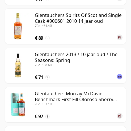
Glentauchers Spirits Of Scotland Single
Cask #900601 2010 14 jaar oud
70cl • 64.4%
€ 89
?
Glentauchers 2013 / 10 jaar oud / The
Seasons: Spring
70cl • 58.6%
€ 71
?
Glentauchers Murray McDavid
Benchmark First Fill Oloroso Sherry
70cl • 57.1%
2008 14 jaar oud
€ 97
?