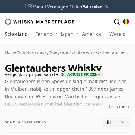
×
🇺🇸
Vanuit Verenigde Staten?
Wisselen
Schotland
Ierland
Japan
Amerika
Wereld
Home
/
Schotse whisky
/
Speyside Schotse whisky
/
Glentauchers Wh
Glentauchers Whisky
Vergelijk 57 prijzen vanaf € 48
ACTUELE PRIJZEN
Glentauchers is een Speyside single malt distilleerderij
in Mulben, nabij Keith, opgericht in 1897 door James
Buchanan en W. P. Lowrie. Van bij het begin was ze
nauw verbonden met het blenden: ze werd opgericht
Lees meer
om malt whisky te leveren voor de blends van
Buchanan, op een moment dat Scotch whisky zowel
SHOP GLENTAUCHERS
op de binnenlandse als op de exportmarkten snel aan
populariteit won.