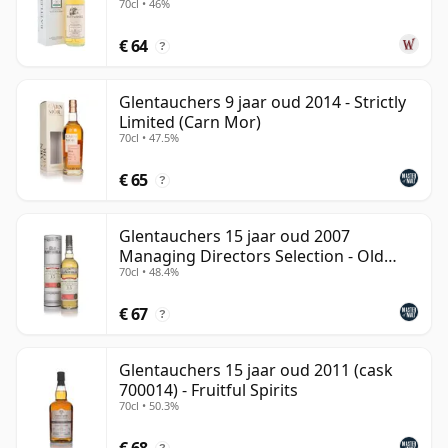
met boomgaardfruit, toffee en gepolijst eikenhout.
70cl • 46%
oud
€ 64
Glentauchers behoort tot de categorie Speyside malts
?
die blenders al lang meer naar waarde weten te
schatten dan het grote publiek. Die relatieve
Glentauchers 9 jaar oud 2014 - Strictly
Limited (Carn Mor)
onbekendheid maakt deel uit van haar charme: goed
70cl • 47.5%
gebotteld biedt ze een elegante, ingetogen single malt
die laat zien waarom sommige minder bekende
€ 65
?
Schotse distilleerderijen achter de schermen zo hoog
worden aangeslagen.
Glentauchers 15 jaar oud 2007
Managing Directors Selection - Old
70cl • 48.4%
Part
€ 67
?
Glentauchers 15 jaar oud 2011 (cask
700014) - Fruitful Spirits
70cl • 50.3%
€ 68