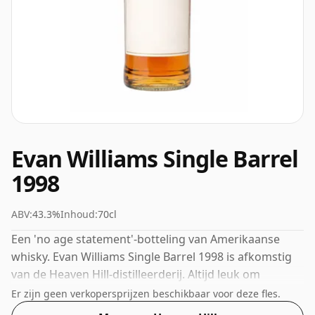
Evan Williams Single Barrel
1998
ABV:
43.3%
Inhoud:
70cl
Een 'no age statement'-botteling van Amerikaanse
whisky. Evan Williams Single Barrel 1998 is afkomstig
van de Heaven Hill-distilleerderij. Altijd leuk om
whisky's gebotteld te zien met een alcoholpercentage
Er zijn geen verkopersprijzen beschikbaar voor deze fles.
van 43,3%, deze wordt geleverd in de normale grootte