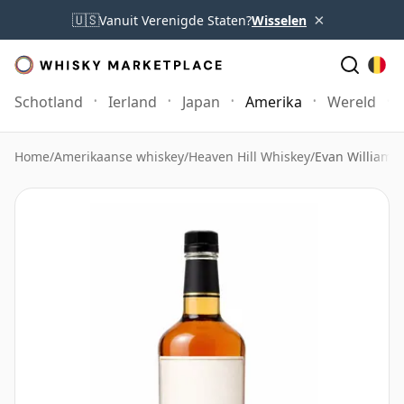
×
🇺🇸
Vanuit Verenigde Staten?
Wisselen
Schotland
Ierland
Japan
Amerika
Wereld
Home
/
Amerikaanse whiskey
/
Heaven Hill Whiskey
/
Evan Williams 