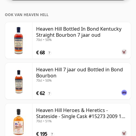
OOK VAN HEAVEN HILL
Heaven Hill Bottled In Bond Kentucky
Straight Bourbon 7 jaar oud
70cl • 50%
€ 68
?
Heaven Hill 7 jaar oud Bottled in Bond
Bourbon
70cl • 50%
€ 62
?
Heaven Hill Heroes & Heretics -
Stateside - Single Cask #15273 2009 11
70cl • 51%
jaar oud
€ 195
?