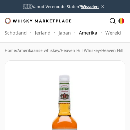
×
🇺🇸
Vanuit Verenigde Staten?
Wisselen
Schotland
Ierland
Japan
Amerika
Wereld
Home
/
Amerikaanse whiskey
/
Heaven Hill Whiskey
/
Heaven Hill