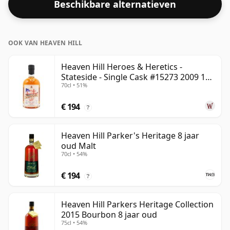
Beschikbare alternatieven
OOK VAN HEAVEN HILL
Heaven Hill Heroes & Heretics -
Stateside - Single Cask #15273 2009 11
70cl • 51%
jaar oud
€ 194
?
Heaven Hill Parker's Heritage 8 jaar
oud Malt
70cl • 54%
€ 194
?
Heaven Hill Parkers Heritage Collection
2015 Bourbon 8 jaar oud
75cl • 54%