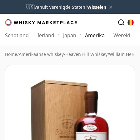
×
🇺🇸
Vanuit Verenigde Staten?
Wisselen
Schotland
Ierland
Japan
Amerika
Wereld
Home
/
Amerikaanse whiskey
/
Heaven Hill Whiskey
/
William Heaven