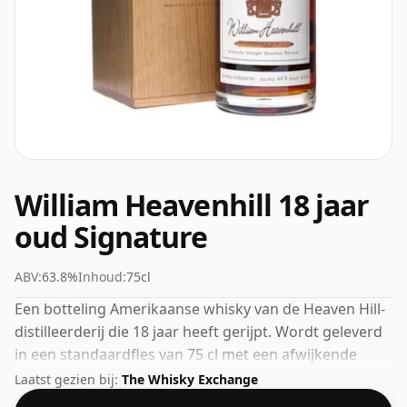
William Heavenhill 18 jaar
oud Signature
ABV:
63.8%
Inhoud:
75cl
Een botteling Amerikaanse whisky van de Heaven Hill-
distilleerderij die 18 jaar heeft gerijpt. Wordt geleverd
in een standaardfles van 75 cl met een afwijkende
sterkte van 63,8%.
Laatst gezien bij:
The Whisky Exchange