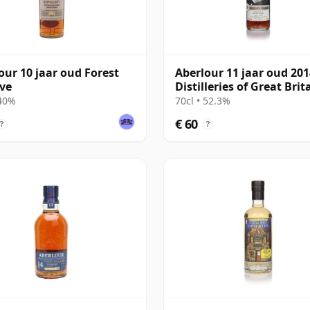
our 10 jaar oud Forest
Aberlour 11 jaar oud 201
ve
Distilleries of Great Brit
Ireland
 40%
70cl • 52.3%
€ 60
?
?