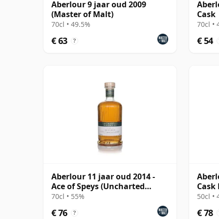
Aberlour 9 jaar oud 2009
Aberl
(Master of Malt)
Cask
70cl • 49.5%
70cl •
€ 63
€ 54
?
Aberlour 11 jaar oud 2014 -
Aberl
Ace of Speys (Uncharted
Cask 
Whisky)
70cl • 55%
50cl •
€ 76
€ 78
?