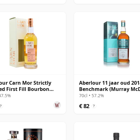
our Carn Mor Strictly
Aberlour 11 jaar oud 201
ed First Fill Bourbon
Benchmark (Murray McD
2011 11 jaar oud
 47.5%
70cl • 57.2%
€ 82
?
?