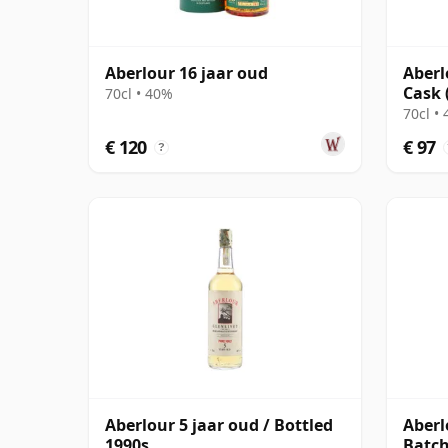
Aberlour 16 jaar oud
Aberl
Cask 
70cl • 40%
70cl •
€ 120
€ 97
?
Aberlour 5 jaar oud / Bottled
Aberl
1990s
Batch