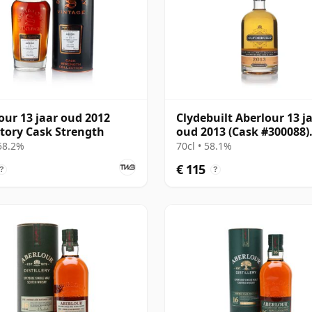
our 13 jaar oud 2012
Clydebuilt Aberlour 13 j
tory Cask Strength
oud 2013 (Cask #300088)
(Ardgowan)
 58.2%
70cl • 58.1%
€ 115
?
?