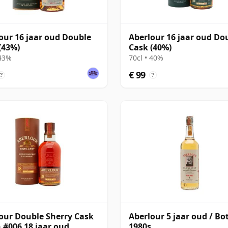
our 16 jaar oud Double
Aberlour 16 jaar oud Do
(43%)
Cask (40%)
 43%
70cl • 40%
€ 99
?
?
our Double Sherry Cask
Aberlour 5 jaar oud / Bo
 #006 18 jaar oud
1980s