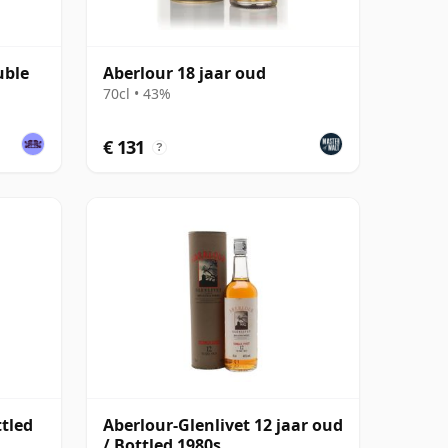
uble
Aberlour 18 jaar oud
70cl • 43%
€ 131
?
ttled
Aberlour-Glenlivet 12 jaar oud
/ Bottled 1980s