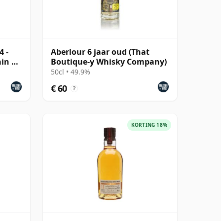
4 -
Aberlour 6 jaar oud (That
ain &
Boutique-y Whisky Company)
50cl • 49.9%
€ 60
?
KORTING 18%