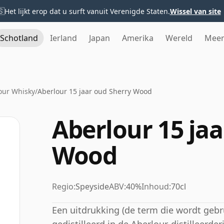
🇸
Het lijkt erop dat u surft vanuit Verenigde Staten.
Wissel van site
Schotland
Ierland
Japan
Amerika
Wereld
Mee
our Whisky
/
Aberlour 15 jaar oud Sherry Wood
Aberlour 15 jaa
Wood
Regio:
Speyside
ABV:
40%
Inhoud:
70cl
Een uitdrukking (de term die wordt gebr