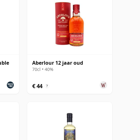
uble
Aberlour 12 jaar oud
70cl • 40%
€ 44
?