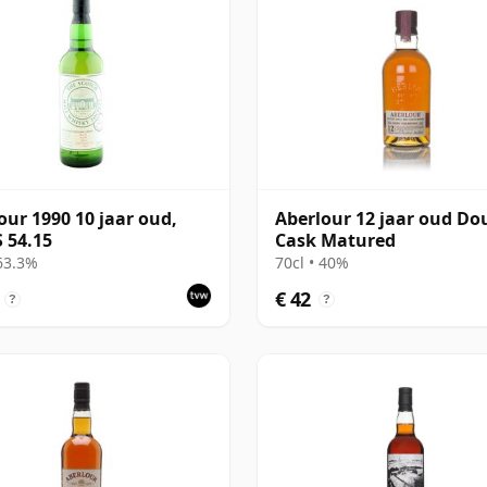
our 1990 10 jaar oud,
Aberlour 12 jaar oud Do
 54.15
Cask Matured
 63.3%
70cl • 40%
€ 42
?
?