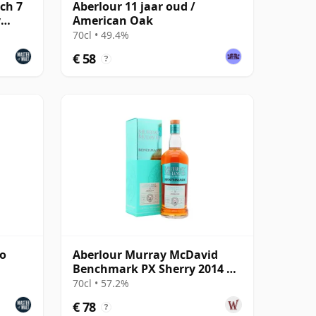
tch 7
Aberlour 11 jaar oud /
y
American Oak
70cl • 49.4%
€ 58
?
ro
Aberlour Murray McDavid
Benchmark PX Sherry 2014 11
jaar oud
70cl • 57.2%
€ 78
?