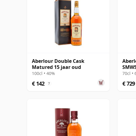
Aberlour Double Cask
Aberl
Matured 15 jaar oud
SMWS
100cl • 40%
70cl •
€ 142
€ 729
?