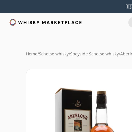
🇺
Home
/
Schotse whisky
/
Speyside Schotse whisky
/
Aberl