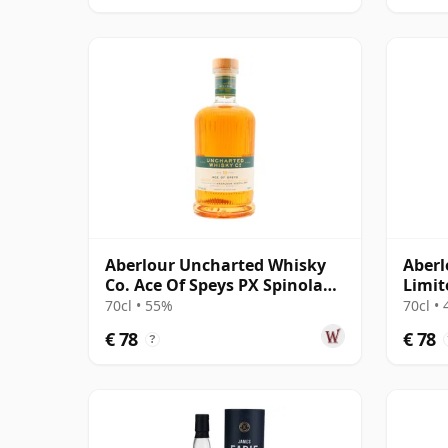
Aberlour Uncharted Whisky
Aberl
Co. Ace Of Speys PX Spinola
Limit
Sherr 2014 11 jaar oud
Cask 
70cl • 55%
70cl •
€ 78
€ 78
?