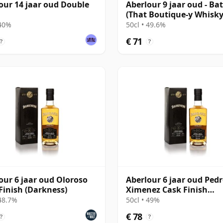
our 14 jaar oud Double
Aberlour 9 jaar oud - Ba
(That Boutique-y Whisk
Company)
 40%
50cl • 49.6%
€ 71
?
?
our 6 jaar oud Oloroso
Aberlour 6 jaar oud Ped
Finish (Darkness)
Ximenez Cask Finish
(Darkness)
 48.7%
50cl • 49%
€ 78
?
?