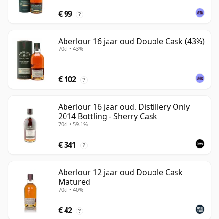
€ 99
?
Aberlour 16 jaar oud Double Cask (43%)
70cl • 43%
€ 102
?
Aberlour 16 jaar oud, Distillery Only
2014 Bottling - Sherry Cask
70cl • 59.1%
€ 341
?
Aberlour 12 jaar oud Double Cask
Matured
70cl • 40%
€ 42
?