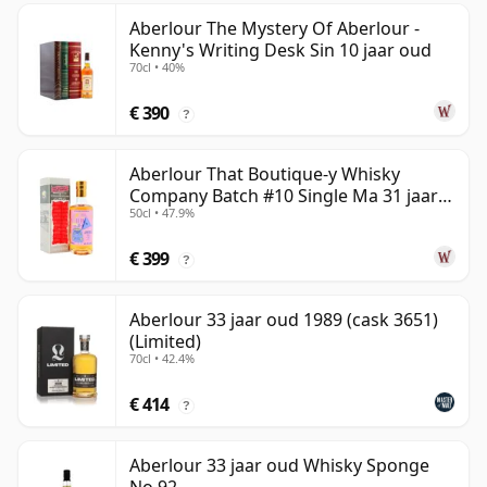
Aberlour The Mystery Of Aberlour -
Kenny's Writing Desk Sin 10 jaar oud
70cl • 40%
€ 390
?
Aberlour That Boutique-y Whisky
Company Batch #10 Single Ma 31 jaar
50cl • 47.9%
oud
€ 399
?
Aberlour 33 jaar oud 1989 (cask 3651)
(Limited)
70cl • 42.4%
€ 414
?
Aberlour 33 jaar oud Whisky Sponge