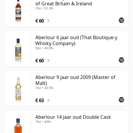
of Great Britain & Ireland
70cl • 52.3%
€ 60
?
Aberlour 6 jaar oud (That Boutique-y
Whisky Company)
50cl • 49.9%
€ 60
?
Aberlour 9 jaar oud 2009 (Master of
Malt)
70cl • 49.5%
€ 63
?
Aberlour 14 jaar oud Double Cask
70cl • 40%