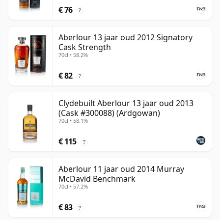
€ 76
?
Aberlour 13 jaar oud 2012 Signatory
Cask Strength
70cl • 58.2%
€ 82
?
Clydebuilt Aberlour 13 jaar oud 2013
(Cask #300088) (Ardgowan)
70cl • 58.1%
€ 115
?
Aberlour 11 jaar oud 2014 Murray
McDavid Benchmark
70cl • 57.2%
€ 83
?