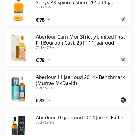
Speys PX Spinola Sherr 2014 11 jaar
70cl • 55%
oud
€ 78
?
Aberlour Carn Mor Strictly Limited First
Fill Bourbon Cask 2011 11 jaar oud
70cl • 47.5%
€ 78
?
Aberlour 11 jaar oud 2014 - Benchmark
(Murray McDavid)
70cl • 57.2%
€ 82
?
Aberlour 10 jaar oud 2014 James Eadie
70cl • 58.9%