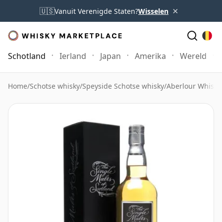
×
🇺🇸
Vanuit Verenigde Staten?
Wisselen
Schotland
Ierland
Japan
Amerika
Wereld
Home
/
Schotse whisky
/
Speyside Schotse whisky
/
Aberlour Whisky