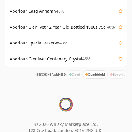
Aberlour Casg Annamh
48%
Aberlour Glenlivet 12 Year Old Bottled 1980s 75cl
40%
Aberlour Special Reserve
43%
Aberlour-Glenlivet Centenary Crystal
46%
BESCHIKBAARHEID:
Goed
Gemiddeld
Beperkt
© 2026 Whisky Marketplace Ltd.
128 City Road, London, EC1V 2NX, UK ·