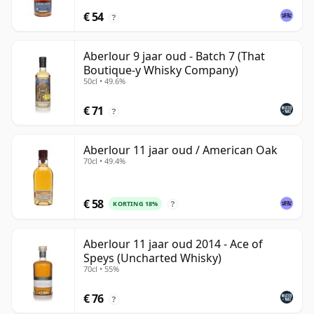
€ 54
?
Aberlour 9 jaar oud - Batch 7 (That
Boutique-y Whisky Company)
50cl • 49.6%
€ 71
?
Aberlour 11 jaar oud / American Oak
70cl • 49.4%
€ 58
KORTING 18%
?
Aberlour 11 jaar oud 2014 - Ace of
Speys (Uncharted Whisky)
70cl • 55%
€ 76
?