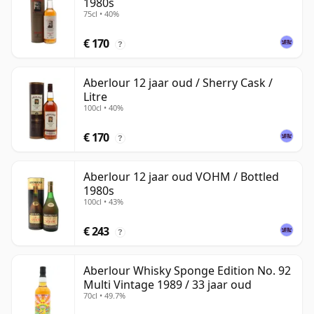
1980s
75cl • 40%
€ 170
?
Aberlour 12 jaar oud / Sherry Cask /
Litre
100cl • 40%
€ 170
?
Aberlour 12 jaar oud VOHM / Bottled
1980s
100cl • 43%
€ 243
?
Aberlour Whisky Sponge Edition No. 92
Multi Vintage 1989 / 33 jaar oud
70cl • 49.7%