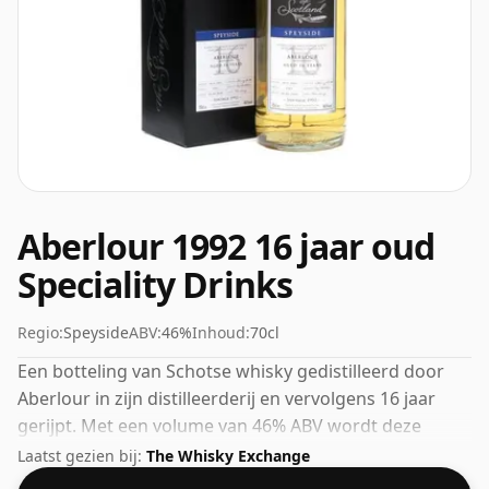
Aberlour 1992 16 jaar oud
Speciality Drinks
Regio:
Speyside
ABV:
46%
Inhoud:
70cl
Een botteling van Schotse whisky gedistilleerd door
Aberlour in zijn distilleerderij en vervolgens 16 jaar
gerijpt. Met een volume van 46% ABV wordt deze
whisky gebotteld op een optimale drinksterkte. Puur
Laatst gezien bij:
The Whisky Exchange
of met een druppel water genoten.