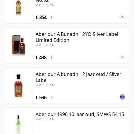
No.92
70cl • 49.7%
€ 354
?
Aberlour A'Bunadh 12YO Silver Label
Limited Edition
70cl • 58.7%
€ 438
?
Aberlour A'bunadh 12 jaar oud / Silver
Label
70cl • 58.7%
€ 536
?
Aberlour 1990 10 jaar oud, SMWS 54.15
70cl • 63.3%