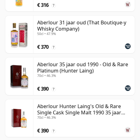
€ 316
?
Aberlour 31 jaar oud (That Boutique-y
Whisky Company)
50cl • 47.9%
€ 370
?
Aberlour 35 jaar oud 1990 - Old & Rare
Platinum (Hunter Laing)
70cl • 46.3%
€ 390
?
Aberlour Hunter Laing's Old & Rare
Single Cask Single Malt 1990 35 jaar
70cl • 46.3%
oud
€ 390
?