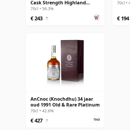
Cask Strength Highland
70cl •
Single Ma 16 jaar oud
70cl • 56.3%
€ 243
€ 194
?
AnCnoc (Knochdhu) 34 jaar
oud 1991 Old & Rare Platinum
70cl • 42.6%
€ 427
?