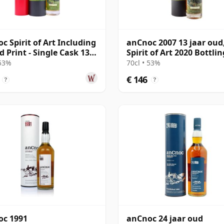
c Spirit of Art Including
anCnoc 2007 13 jaar oud
d Print - Single Cask 13
Spirit of Art 2020 Bottlin
oud
 53%
70cl • 53%
€ 146
?
?
oc 1991
anCnoc 24 jaar oud