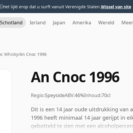
🇸
Het lijkt erop dat u surft vanuit Verenigde Staten.
Wissel van site
Schotland
Ierland
Japan
Amerika
Wereld
Mee
c Whisky
/
An Cnoc 1996
An Cnoc 1996
Regio:
Speyside
ABV:
46%
Inhoud:
70cl
Dit is een 14 jaar oude uitdrukking van
1996 heeft minimaal 14 jaar gerijpt in e
gebotteld te zien met een alcoholpercen