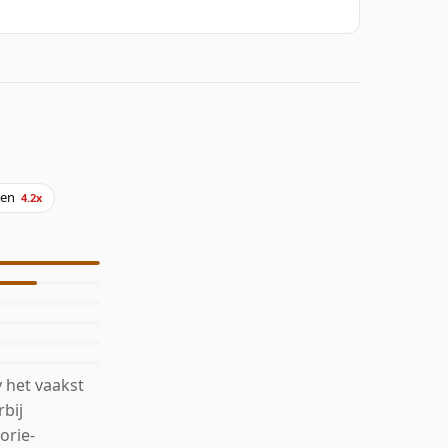
oen
4.2x
 het vaakst
bij
orie-