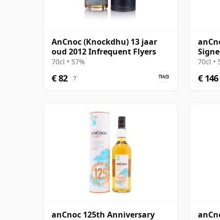
AnCnoc (Knockdhu) 13 jaar
anCno
oud 2012 Infrequent Flyers
Signe
jaar 
70cl • 57%
70cl •
€ 82
€ 146
?
anCnoc 125th Anniversary
anCn