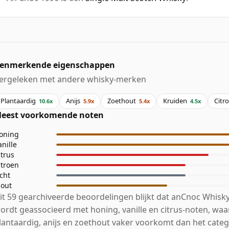
enmerkende eigenschappen
ergeleken met andere whisky-merken
Plantaardig
Anijs
Zoethout
Kruiden
Citr
10.6x
5.9x
5.4x
4.5x
eest voorkomende noten
oning
anille
itrus
itroen
icht
out
it 59 gearchiveerde beoordelingen blijkt dat anCnoc Whisky
ordt geassocieerd met honing, vanille en citrus-noten, waar
lantaardig, anijs en zoethout vaker voorkomt dan het categ