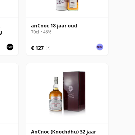
,
anCnoc 18 jaar oud
g
70cl • 46%
€ 127
?
AnCnoc (Knochdhu) 32 jaar