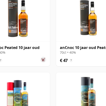
c Peated 10 jaar oud
anCnoc 10 jaar oud Pea
 40%
70cl • 40%
€ 47
?
?