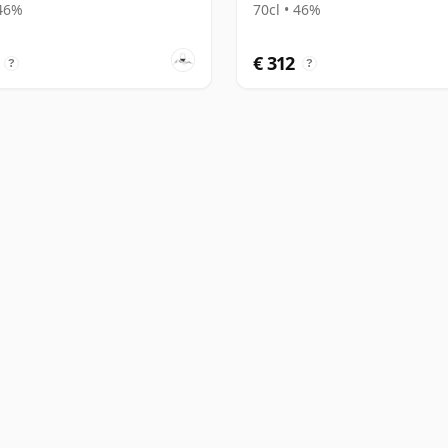
 46%
70cl • 46%
€ 312
?
?