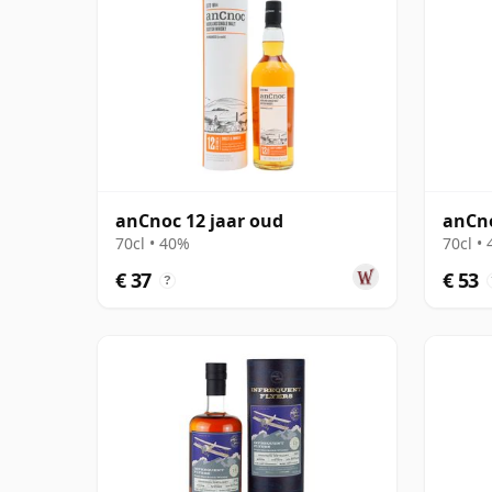
anCnoc 12 jaar oud
anCno
70cl • 40%
70cl •
€ 37
€ 53
?