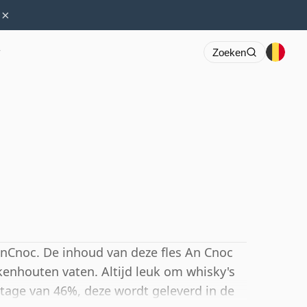
×
r
Zoeken
 anCnoc. De inhoud van deze fles An Cnoc
ikenhouten vaten. Altijd leuk om whisky's
tage van 46%, deze wordt geleverd in de