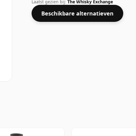
normale grootte van 70cl.
Laatst gezien bij:
The Whisky Exchange
Beschikbare alternatieven