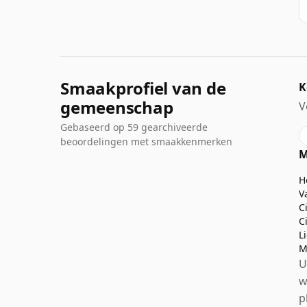
Smaakprofiel van de
K
gemeenschap
V
Gebaseerd op 59 gearchiveerde
beoordelingen met smaakkenmerken
M
H
V
C
C
L
M
U
w
p