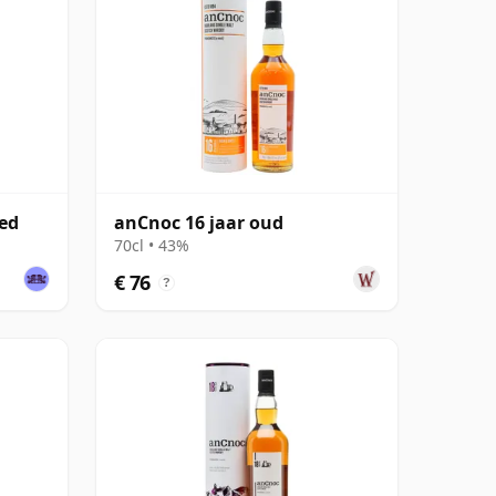
ted
anCnoc 16 jaar oud
70cl • 43%
€ 76
?