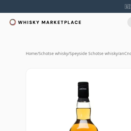
🇺
Home
/
Schotse whisky
/
Speyside Schotse whisky
/
anCno