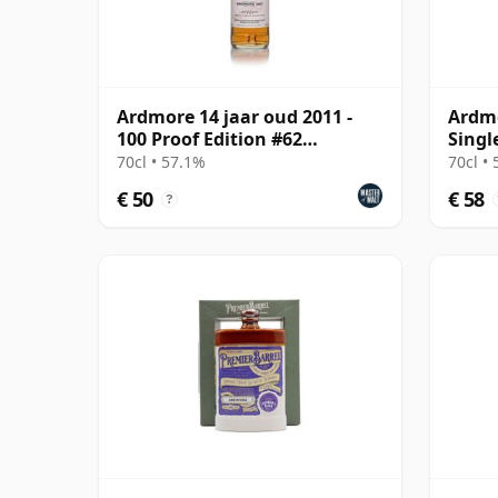
Ardmore 14 jaar oud 2011 -
Ardmo
100 Proof Edition #62
Singl
(Signatory)
70cl • 57.1%
70cl •
€ 50
€ 58
?