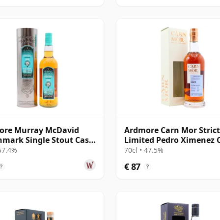
ore Murray McDavid
Ardmore Carn Mor Strict
mark Single Stout Cask
Limited Pedro Ximenez 
00 2008 13 jaar oud
Finis 2009 13 jaar oud
 57.4%
70cl • 47.5%
€ 87
?
?