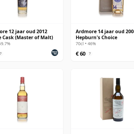
re 12 jaar oud 2012
Ardmore 14 jaar oud 200
e Cask (Master of Malt)
Hepburn's Choice
 59.7%
70cl • 46%
€ 60
?
?