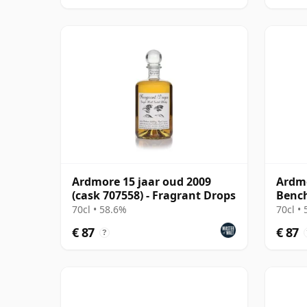
Ardmore 15 jaar oud 2009
Ardm
(cask 707558) - Fragrant Drops
Bench
#1900
70cl • 58.6%
70cl •
€ 87
€ 87
?