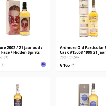
re 2002 / 21 jaar oud /
Ardmore Old Particular 
 Face / Hidden Spirits
Cask #15058 1999 21 jaa
 53.3%
70cl • 51.5%
€ 165
?
?