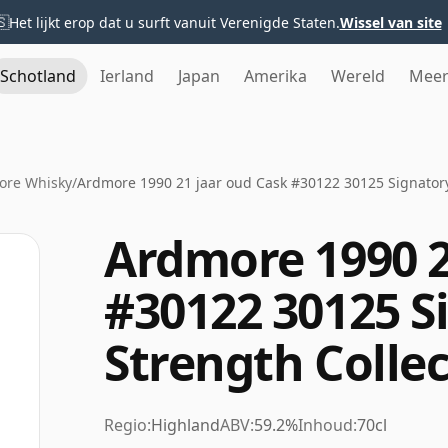
🇸
Het lijkt erop dat u surft vanuit Verenigde Staten.
Wissel van site
Schotland
Ierland
Japan
Amerika
Wereld
Mee
ore Whisky
/
Ardmore 1990 21 jaar oud Cask #30122 30125 Signatory
Ardmore 1990 2
#30122 30125 S
Strength Colle
Regio:
Highland
ABV:
59.2%
Inhoud:
70cl