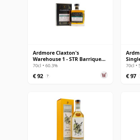
Ardmore Claxton's
Ardmo
Warehouse 1 - STR Barrique
Singl
Finish 2009 12 jaar oud
#7093
70cl • 60.3%
70cl •
€ 92
€ 97
?