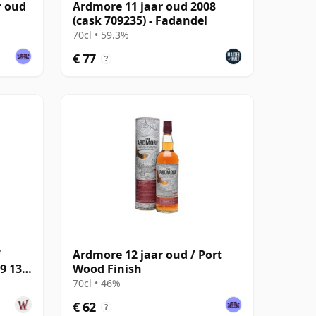
r oud
Ardmore 11 jaar oud 2008
(cask 709235) - Fadandel
70cl • 59.3%
€ 77
?
Ardmore 12 jaar oud / Port
9 13
Wood Finish
70cl • 46%
€ 62
?