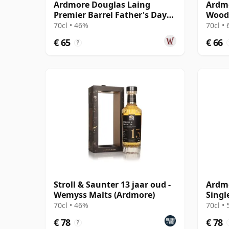
Ardmore Douglas Laing
Ardmo
Premier Barrel Father's Day
Woodr
Malt 12 jaar oud
70cl • 46%
70cl •
€ 65
€ 66
?
Stroll & Saunter 13 jaar oud -
Ardmo
Wemyss Malts (Ardmore)
Singl
oud
70cl • 46%
70cl •
€ 78
€ 78
?