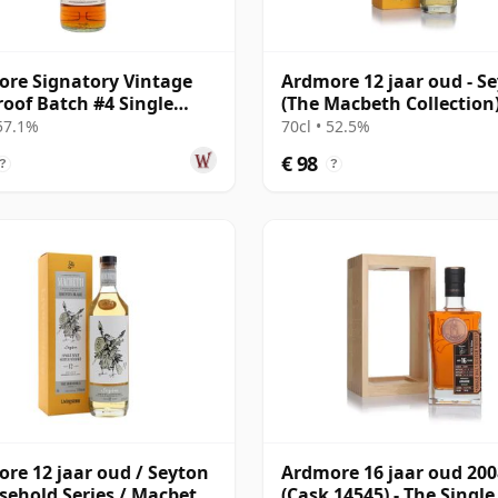
re Signatory Vintage
Ardmore 12 jaar oud - S
roof Batch #4 Single
(The Macbeth Collection
S 2010 13 jaar oud
 57.1%
70cl • 52.5%
€ 98
?
?
re 12 jaar oud / Seyton
Ardmore 16 jaar oud 200
sehold Series / Macbeth
(Cask 14545) - The Single