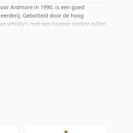
 door Ardmore in 1990, is een goed
leerderij. Gebotteld door de hoog
an whisky's met een hogere sterkte zullen
teling, die een alcoholpercentage van