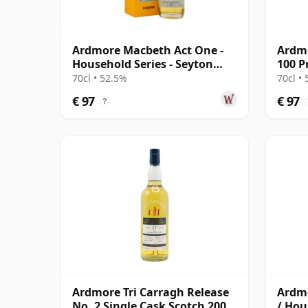
Ardmore Macbeth Act One -
Ardmo
Household Series - Seyton
100 P
Single 12 jaar oud
Malt 
70cl • 52.5%
70cl •
€ 97
€ 97
?
Ardmore Tri Carragh Release
Ardmo
No. 2 Single Cask Scotch 2006
/ Hou