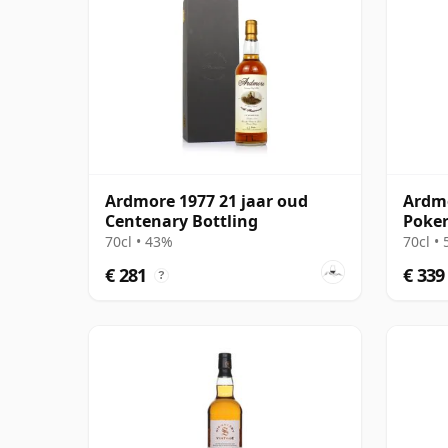
Ardmore 1977 21 jaar oud
Ardmo
Centenary Bottling
Poker
70cl • 43%
70cl •
€ 281
€ 339
?