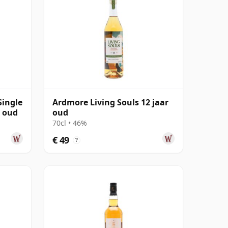
Single
Ardmore Living Souls 12 jaar
r oud
oud
70cl • 46%
€ 49
?