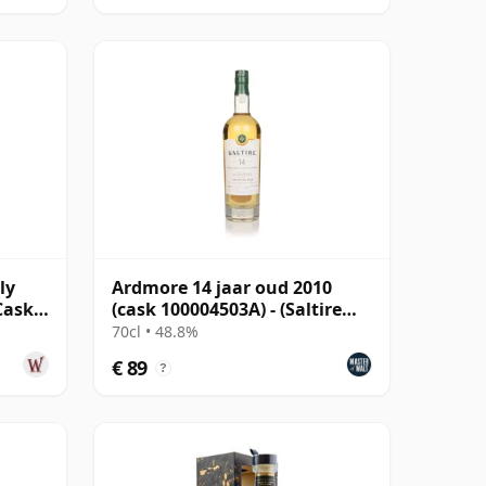
ly
Ardmore 14 jaar oud 2010
Cask
(cask 100004503A) - (Saltire
Rare Malt)
70cl • 48.8%
€ 89
?