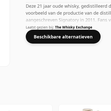
Deze 21 jaar oude whisky, gedistilleerd
voorbeeld van de productie van de distil
aangeschreven Signatory in 2011. Fans v
niet teleurgesteld worden door deze bot
Laatst gezien bij:
The Whisky Exchange
59,2% heeft.
Beschikbare alternatieven