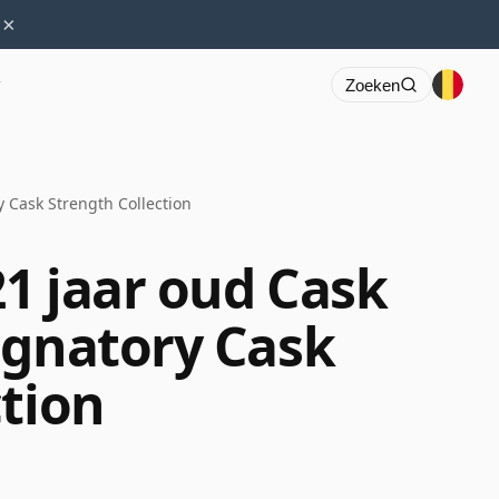
×
r
Zoeken
 Cask Strength Collection
1 jaar oud Cask
ignatory Cask
ction