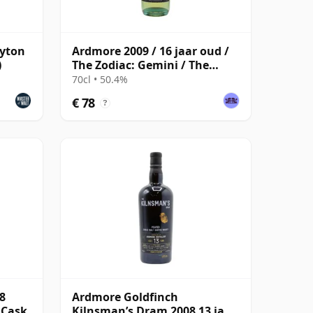
eyton
Ardmore 2009 / 16 jaar oud /
)
The Zodiac: Gemini / The
Whisky Exchange
70cl • 50.4%
€ 78
?
8
Ardmore Goldfinch
 Cask
Kilnsman’s Dram 2008 13 jaar