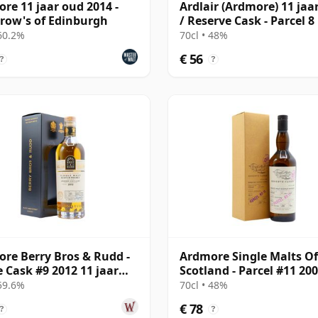
re 11 jaar oud 2014 -
Ardlair (Ardmore) 11 jaa
ow's of Edinburgh
/ Reserve Cask - Parcel 8
 60.2%
70cl • 48%
€ 56
?
?
re Berry Bros & Rudd -
Ardmore Single Malts Of
e Cask #9 2012 11 jaar
Scotland - Parcel #11 200
jaar oud
 59.6%
70cl • 48%
€ 78
?
?