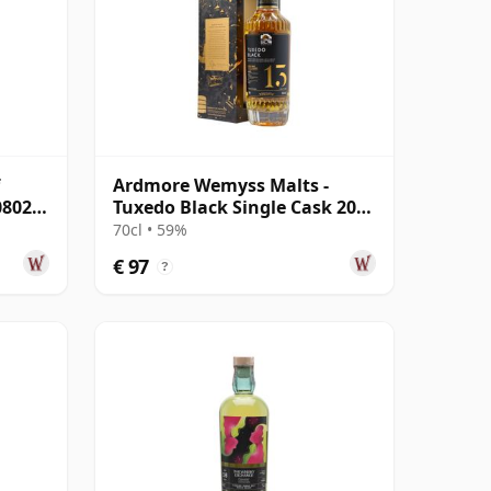
Ardmore Wemyss Malts -
08026
Tuxedo Black Single Cask 2008
13 jaar oud
70cl • 59%
€ 97
?