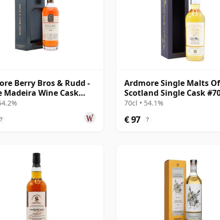
re Berry Bros & Rudd -
Ardmore Single Malts Of
e Madeira Wine Cask
Scotland Single Cask #7
 2009 14 jaar oud
2009 12 jaar oud
 54.2%
70cl • 54.1%
€ 97
?
?