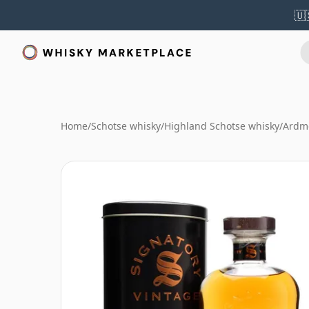
🇺
Home
/
Schotse whisky
/
Highland Schotse whisky
/
Ardm