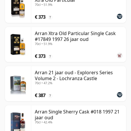
Xtra Old Particular
70cl • 51.9%
€ 373
?
Arran Xtra Old Particular Single Cask
#17849 1997 26 jaar oud
70cl • 51.9%
€ 373
?
Arran 21 jaar oud - Explorers Series
Volume 2 - Lochranza Castle
70cl • 47.2%
€ 387
?
Arran Single Sherry Cask #018 1997 21
jaar oud
70cl • 42.4%