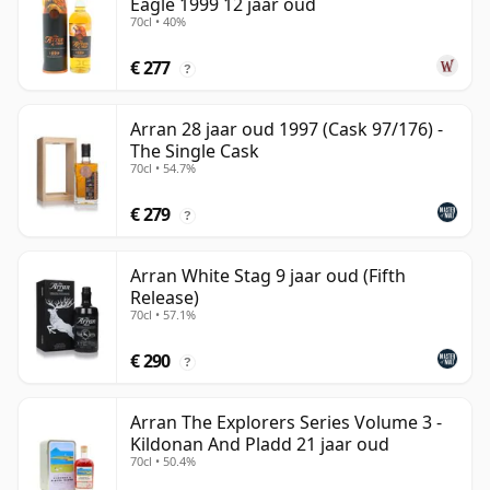
Eagle 1999 12 jaar oud
70cl • 40%
€ 277
?
Arran 28 jaar oud 1997 (Cask 97/176) -
The Single Cask
70cl • 54.7%
€ 279
?
Arran White Stag 9 jaar oud (Fifth
Release)
70cl • 57.1%
€ 290
?
Arran The Explorers Series Volume 3 -
Kildonan And Pladd 21 jaar oud
70cl • 50.4%