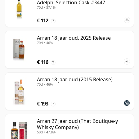
Adelphi Selection Cask #3447
70cl • 57.1%
€ 112
?
Arran 18 jaar oud, 2025 Release
70cl • 46%
€ 116
?
Arran 18 jaar oud (2015 Release)
70cl • 46%
€ 193
?
Arran 27 jaar oud (That Boutique-y
Whisky Company)
50cl • 47.8%