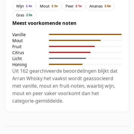
Wijn
Mout
Peer
Ananas
2.4x
2.3x
2.1x
2.0x
Gras
2.0x
Meest voorkomende noten
Vanille
Mout
Fruit
Citrus
Licht
Honing
Uit 162 gearchiveerde beoordelingen blijkt dat
Arran Whisky het vaakst wordt geassocieerd
met vanille, mout en fruit-noten, waarbij wijn,
mout en peer vaker voorkomt dan het
categorie-gemiddelde.