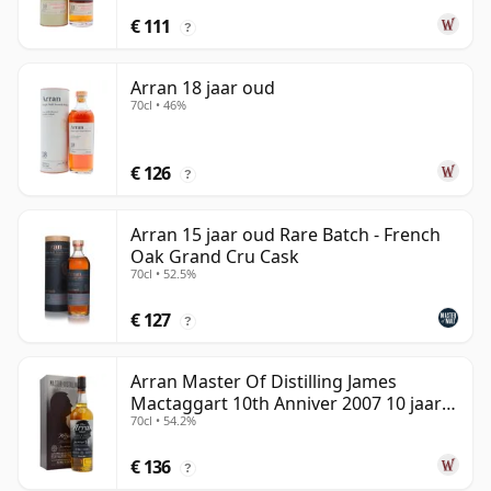
€ 111
?
Arran 18 jaar oud
70cl • 46%
€ 126
?
Arran 15 jaar oud Rare Batch - French
Oak Grand Cru Cask
70cl • 52.5%
€ 127
?
Arran Master Of Distilling James
Mactaggart 10th Anniver 2007 10 jaar
70cl • 54.2%
oud
€ 136
?