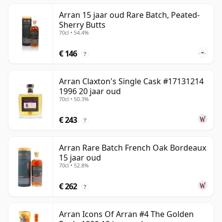
Arran 15 jaar oud Rare Batch, Peated-
Sherry Butts
70cl • 54.4%
€ 146
?
Arran Claxton's Single Cask #17131214
1996 20 jaar oud
70cl • 50.3%
€ 243
?
Arran Rare Batch French Oak Bordeaux
15 jaar oud
70cl • 52.8%
€ 262
?
Arran Icons Of Arran #4 The Golden