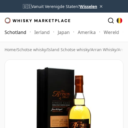
×
🇺🇸
Vanuit Verenigde Staten?
Wisselen
Schotland
Ierland
Japan
Amerika
Wereld
Home
/
Schotse whisky
/
Island Schotse whisky
/
Arran Whisky
/
Arran