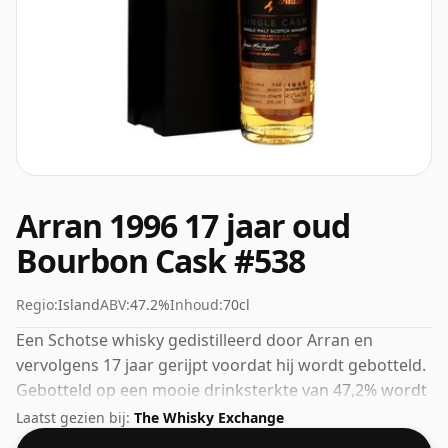
Arran 1996 17 jaar oud
Bourbon Cask #538
Regio:
Island
ABV:
47.2%
Inhoud:
70cl
Een Schotse whisky gedistilleerd door Arran en
vervolgens 17 jaar gerijpt voordat hij wordt gebotteld.
Gebotteld op een mooie drinksterkte van 47,2% wordt
deze whisky geleverd in een fles van 70cl.
Laatst gezien bij:
The Whisky Exchange