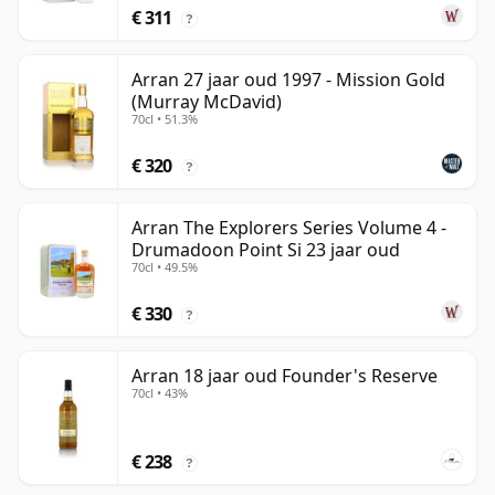
€ 311
?
Arran 27 jaar oud 1997 - Mission Gold
(Murray McDavid)
70cl • 51.3%
€ 320
?
Arran The Explorers Series Volume 4 -
Drumadoon Point Si 23 jaar oud
70cl • 49.5%
€ 330
?
Arran 18 jaar oud Founder's Reserve
70cl • 43%
€ 238
?