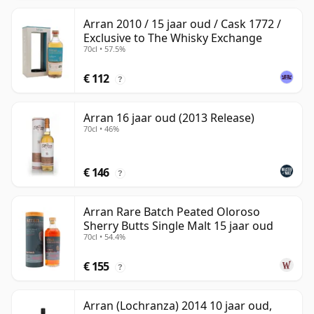
Arran 2010 / 15 jaar oud / Cask 1772 /
Exclusive to The Whisky Exchange
70cl • 57.5%
€ 112
?
Arran 16 jaar oud (2013 Release)
70cl • 46%
€ 146
?
Arran Rare Batch Peated Oloroso
Sherry Butts Single Malt 15 jaar oud
70cl • 54.4%
€ 155
?
Arran (Lochranza) 2014 10 jaar oud,