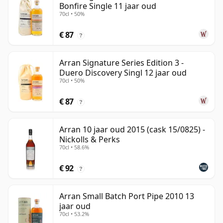
Bonfire Single 11 jaar oud
70cl • 50%
€ 87
?
Arran Signature Series Edition 3 -
Duero Discovery Singl 12 jaar oud
70cl • 50%
€ 87
?
Arran 10 jaar oud 2015 (cask 15/0825) -
Nickolls & Perks
70cl • 58.6%
€ 92
?
Arran Small Batch Port Pipe 2010 13
jaar oud
70cl • 53.2%