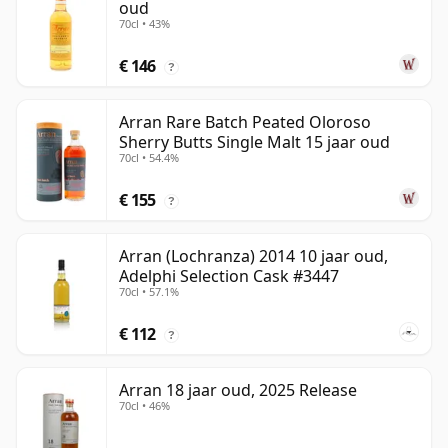
oud
70cl • 43%
€ 146
?
Arran Rare Batch Peated Oloroso
Sherry Butts Single Malt 15 jaar oud
70cl • 54.4%
€ 155
?
Arran (Lochranza) 2014 10 jaar oud,
Adelphi Selection Cask #3447
70cl • 57.1%
€ 112
?
Arran 18 jaar oud, 2025 Release
70cl • 46%