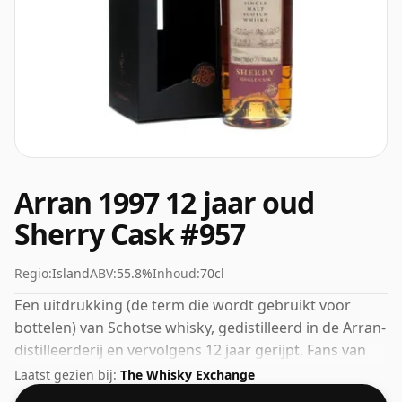
Arran 1997 12 jaar oud
Sherry Cask #957
Regio:
Island
ABV:
55.8%
Inhoud:
70cl
Een uitdrukking (de term die wordt gebruikt voor
bottelen) van Schotse whisky, gedistilleerd in de Arran-
distilleerderij en vervolgens 12 jaar gerijpt. Fans van
whisky's met een hogere sterkte zullen niet
Laatst gezien bij:
The Whisky Exchange
teleurgesteld worden door deze botteling, die een