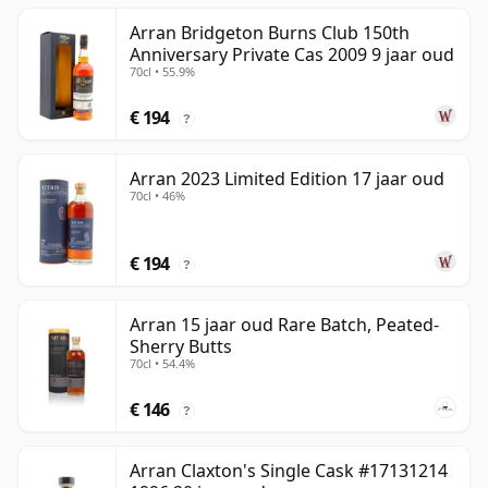
Arran Bridgeton Burns Club 150th
Anniversary Private Cas 2009 9 jaar oud
70cl • 55.9%
€ 194
?
Arran 2023 Limited Edition 17 jaar oud
70cl • 46%
€ 194
?
Arran 15 jaar oud Rare Batch, Peated-
Sherry Butts
70cl • 54.4%
€ 146
?
Arran Claxton's Single Cask #17131214