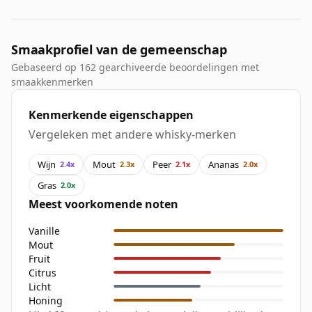
Smaakprofiel van de gemeenschap
Gebaseerd op 162 gearchiveerde beoordelingen met
smaakkenmerken
Kenmerkende eigenschappen
Vergeleken met andere whisky-merken
Wijn
Mout
Peer
Ananas
2.4x
2.3x
2.1x
2.0x
Gras
2.0x
Meest voorkomende noten
Vanille
Mout
Fruit
Citrus
Licht
Honing