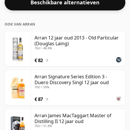
Beschikbare alternatieven
alcoholpercentage van 55,8% heeft.
OOK VAN ARRAN
Arran 12 jaar oud 2013 - Old Particular
(Douglas Laing)
70cl • 48.4%
€ 82
?
Arran Signature Series Edition 3 -
Duero Discovery Singl 12 jaar oud
70cl • 50%
€ 87
?
Arran James MacTaggart Master of
Distilling II 12 jaar oud
70cl • 51.8%