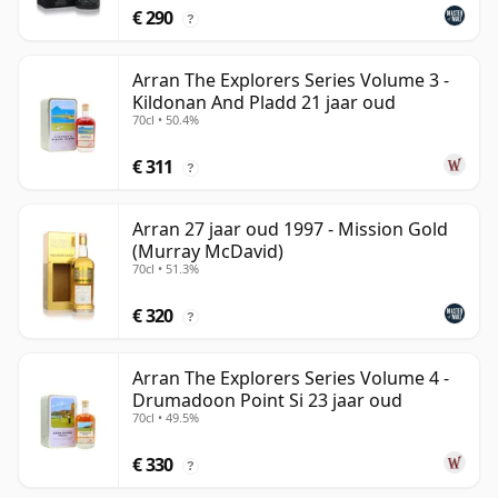
€ 290
?
Arran The Explorers Series Volume 3 -
Kildonan And Pladd 21 jaar oud
70cl • 50.4%
€ 311
?
Arran 27 jaar oud 1997 - Mission Gold
(Murray McDavid)
70cl • 51.3%
€ 320
?
Arran The Explorers Series Volume 4 -
Drumadoon Point Si 23 jaar oud
70cl • 49.5%
€ 330
?