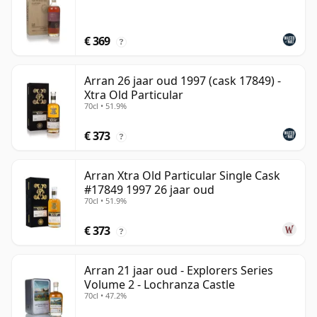
€ 369
?
Arran 26 jaar oud 1997 (cask 17849) -
Xtra Old Particular
70cl • 51.9%
€ 373
?
Arran Xtra Old Particular Single Cask
#17849 1997 26 jaar oud
70cl • 51.9%
€ 373
?
Arran 21 jaar oud - Explorers Series
Volume 2 - Lochranza Castle
70cl • 47.2%