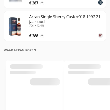
€ 387
?
Arran Single Sherry Cask #018 1997 21
jaar oud
70cl • 42.4%
€ 388
?
WAAR ARRAN KOPEN