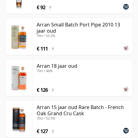
€ 92
?
Arran Small Batch Port Pipe 2010 13
jaar oud
70cl • 53.2%
€ 111
?
Arran 18 jaar oud
70cl • 46%
€ 126
?
Arran 15 jaar oud Rare Batch - French
Oak Grand Cru Cask
70cl • 52.5%
€ 127
?