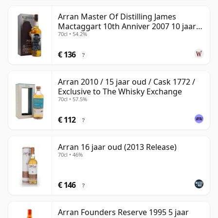
Arran Master Of Distilling James
Mactaggart 10th Anniver 2007 10 jaar
70cl • 54.2%
oud
€ 136
?
Arran 2010 / 15 jaar oud / Cask 1772 /
Exclusive to The Whisky Exchange
70cl • 57.5%
€ 112
?
Arran 16 jaar oud (2013 Release)
70cl • 46%
€ 146
?
Arran Founders Reserve 1995 5 jaar