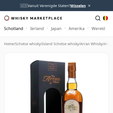
×
🇺🇸
Vanuit Verenigde Staten?
Wisselen
Schotland
Ierland
Japan
Amerika
Wereld
Home
/
Schotse whisky
/
Island Schotse whisky
/
Arran Whisky
/
Arran