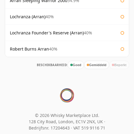
Arran Sleeping Warrior 2000
54.9%
Lochranza (Arran)
40%
Lochranza Founder's Reserve (Arran)
40%
Robert Burns Arran
40%
BESCHIKBAARHEID:
Goed
Gemiddeld
Beperkt
© 2026 Whisky Marketplace Ltd.
128 City Road, London, EC1V 2NX, UK ·
Bedrijfsnr. 17204643
·
VAT 519 9116 71