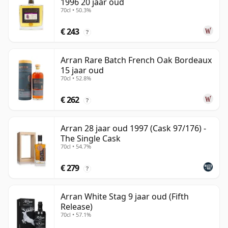
1996 20 jaar oud
70cl • 50.3%
€ 243
?
Arran Rare Batch French Oak Bordeaux
15 jaar oud
70cl • 52.8%
€ 262
?
Arran 28 jaar oud 1997 (Cask 97/176) -
The Single Cask
70cl • 54.7%
€ 279
?
Arran White Stag 9 jaar oud (Fifth
Release)
70cl • 57.1%