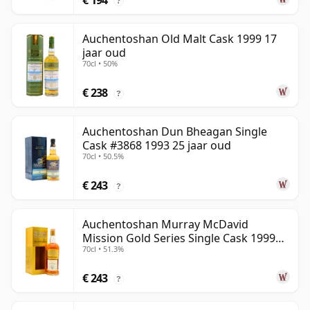
€ 194
?
Auchentoshan Old Malt Cask 1999 17
jaar oud
70cl • 50%
€ 238
?
Auchentoshan Dun Bheagan Single
Cask #3868 1993 25 jaar oud
70cl • 50.5%
€ 243
?
Auchentoshan Murray McDavid
Mission Gold Series Single Cask 1999
70cl • 51.3%
24 jaar oud
€ 243
?