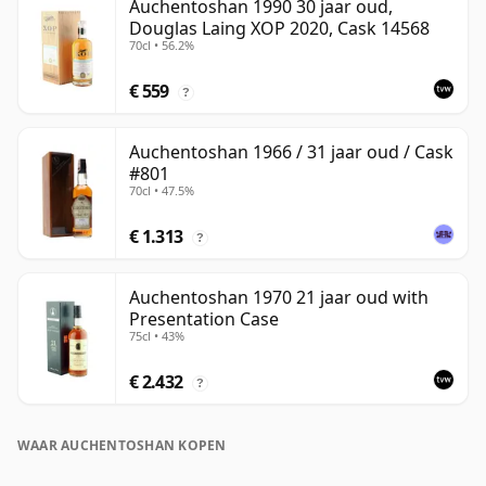
Auchentoshan 1990 30 jaar oud,
Douglas Laing XOP 2020, Cask 14568
70cl • 56.2%
€ 559
?
Auchentoshan 1966 / 31 jaar oud / Cask
#801
70cl • 47.5%
€ 1.313
?
Auchentoshan 1970 21 jaar oud with
Presentation Case
75cl • 43%
€ 2.432
?
WAAR AUCHENTOSHAN KOPEN