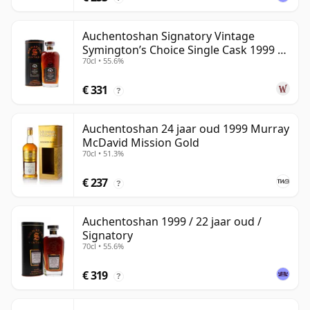
Auchentoshan Signatory Vintage
Symington’s Choice Single Cask 1999 24
70cl • 55.6%
jaar oud
€ 331
?
Auchentoshan 24 jaar oud 1999 Murray
McDavid Mission Gold
70cl • 51.3%
€ 237
?
Auchentoshan 1999 / 22 jaar oud /
Signatory
70cl • 55.6%
€ 319
?