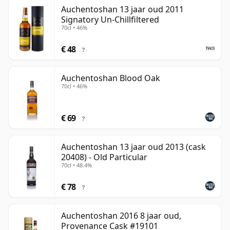
Auchentoshan 13 jaar oud 2011
Signatory Un-Chillfiltered
70cl • 46%
€ 48
?
Auchentoshan Blood Oak
70cl • 46%
€ 69
?
Auchentoshan 13 jaar oud 2013 (cask
20408) - Old Particular
70cl • 48.4%
€ 78
?
Auchentoshan 2016 8 jaar oud,
Provenance Cask #19101