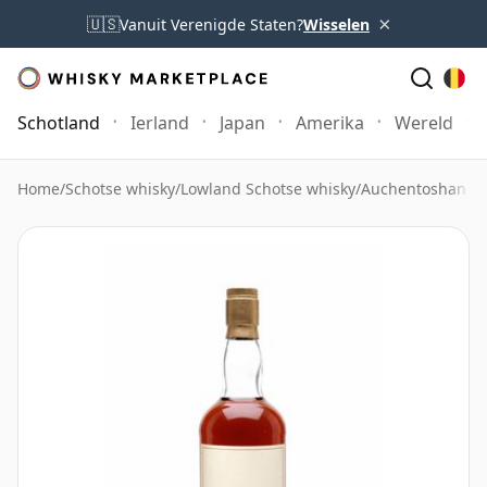
×
🇺🇸
Vanuit Verenigde Staten?
Wisselen
Schotland
Ierland
Japan
Amerika
Wereld
Home
/
Schotse whisky
/
Lowland Schotse whisky
/
Auchentoshan W