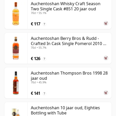
Auchentoshan Whisky Craft Season
Two Single Cask #851 20 jaar oud
70cl • 55.1%
€ 117
?
Auchentoshan Berry Bros & Rudd -
Crafted In Cask Single Pomerol 2010 15
70cl • 55.7%
jaar oud
€ 126
?
Auchentoshan Thompson Bros 1998 28
jaar oud
70cl • 45.9%
€ 141
?
Auchentoshan 10 jaar oud, Eighties
Bottling with Tube