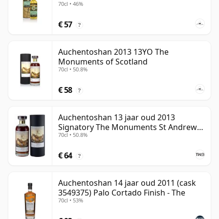
70cl • 46%
€ 57
?
Auchentoshan 2013 13YO The
Monuments of Scotland
70cl • 50.8%
€ 58
?
Auchentoshan 13 jaar oud 2013
Signatory The Monuments St Andrews
70cl • 50.8%
Cathedral
€ 64
?
Auchentoshan 14 jaar oud 2011 (cask
3549375) Palo Cortado Finish - The
70cl • 53%