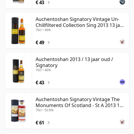
€ 43
?
Auchentoshan Signatory Vintage Un-
Chillfiltered Collection Sing 2013 13 jaar
70cl • 46%
oud
€ 49
?
Auchentoshan 2013 / 13 jaar oud /
Signatory
70cl • 46%
€ 43
?
Auchentoshan Signatory Vintage The
Monuments Of Scotland - St A 2013 13
70cl • 50.8%
jaar oud
€ 61
?