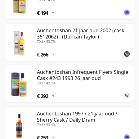
€ 194
?
Auchentoshan 21 jaar oud 2002 (cask
3512062) - (Duncan Taylor)
70cl • 53.7%
€ 266
?
Auchentoshan Infrequent Flyers Single
Cask #243 1993 26 jaar oud
70cl • 42.2%
€ 292
?
Auchentoshan 1997 / 21 jaar oud /
Sherry Cask / Daily Dram
70cl • 53.4%
€ 253
?