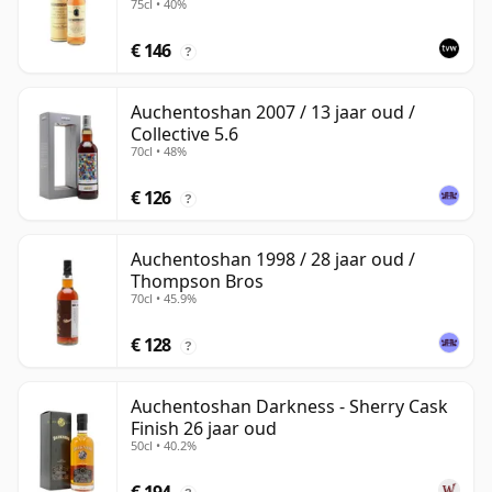
75cl • 40%
€ 146
?
Auchentoshan 2007 / 13 jaar oud /
Collective 5.6
70cl • 48%
€ 126
?
Auchentoshan 1998 / 28 jaar oud /
Thompson Bros
70cl • 45.9%
€ 128
?
Auchentoshan Darkness - Sherry Cask
Finish 26 jaar oud
50cl • 40.2%