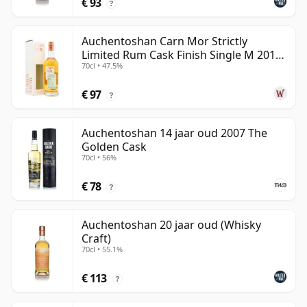
€ 93
?
Auchentoshan Carn Mor Strictly
Limited Rum Cask Finish Single M 2011
70cl • 47.5%
9 jaar oud
€ 97
?
Auchentoshan 14 jaar oud 2007 The
Golden Cask
70cl • 56%
€ 78
?
Auchentoshan 20 jaar oud (Whisky
Craft)
70cl • 55.1%
€ 113
?