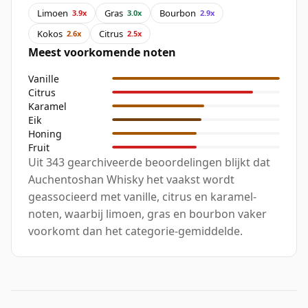
Limoen
Gras
Bourbon
3.9x
3.0x
2.9x
Kokos
Citrus
2.6x
2.5x
Meest voorkomende noten
Vanille
Citrus
Karamel
Eik
Honing
Fruit
Uit 343 gearchiveerde beoordelingen blijkt dat
Auchentoshan Whisky het vaakst wordt
geassocieerd met vanille, citrus en karamel-
noten, waarbij limoen, gras en bourbon vaker
voorkomt dan het categorie-gemiddelde.