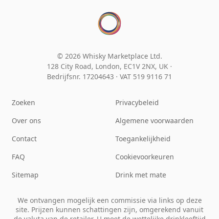
© 2026 Whisky Marketplace Ltd.
128 City Road, London, EC1V 2NX, UK ·
Bedrijfsnr. 17204643
·
VAT 519 9116 71
Zoeken
Privacybeleid
Over ons
Algemene voorwaarden
Contact
Toegankelijkheid
FAQ
Cookievoorkeuren
Sitemap
Drink met mate
We ontvangen mogelijk een commissie via links op deze
site. Prijzen kunnen schattingen zijn, omgerekend vanuit
de valuta van de retailer. U moet de wettelijke drinkleeftijd