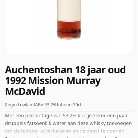
Auchentoshan 18 jaar oud
1992 Mission Murray
McDavid
Regio:
Lowland
ABV:
53.2%
Inhoud:
70cl
Met een percentage van 53,2% kun je zeker een paar
druppels fatsoenlijk water aan deze whisky toevoegen
om de textuur te verbeteren en de geest te openen.