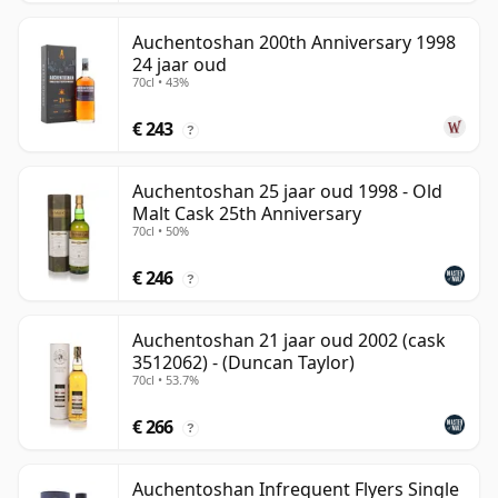
Auchentoshan 200th Anniversary 1998
24 jaar oud
70cl • 43%
€ 243
?
Auchentoshan 25 jaar oud 1998 - Old
Malt Cask 25th Anniversary
70cl • 50%
€ 246
?
Auchentoshan 21 jaar oud 2002 (cask
3512062) - (Duncan Taylor)
70cl • 53.7%
€ 266
?
Auchentoshan Infrequent Flyers Single