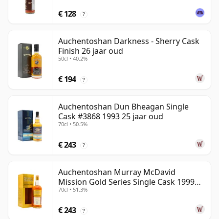
€ 128
?
Auchentoshan Darkness - Sherry Cask
Finish 26 jaar oud
50cl • 40.2%
€ 194
?
Auchentoshan Dun Bheagan Single
Cask #3868 1993 25 jaar oud
70cl • 50.5%
€ 243
?
Auchentoshan Murray McDavid
Mission Gold Series Single Cask 1999
70cl • 51.3%
24 jaar oud
€ 243
?