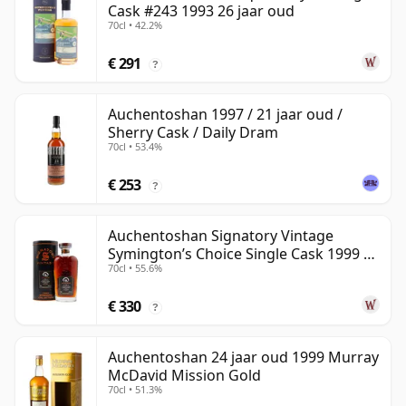
Cask #243 1993 26 jaar oud
70cl • 42.2%
€ 291
?
Auchentoshan 1997 / 21 jaar oud /
Sherry Cask / Daily Dram
70cl • 53.4%
€ 253
?
Auchentoshan Signatory Vintage
Symington’s Choice Single Cask 1999 24
70cl • 55.6%
jaar oud
€ 330
?
Auchentoshan 24 jaar oud 1999 Murray
McDavid Mission Gold
70cl • 51.3%