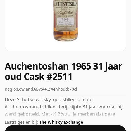
Auchentoshan 1965 31 jaar
oud Cask #2511
Regio:
Lowland
ABV:
44.2%
Inhoud:
70cl
Deze Schotse whisky, gedistilleerd in de
Auchentoshan-distilleerderij, rijpte 31 jaar voordat hij
werd gebotteld. Met 44,2% zul je merken dat deze
whisky op een ideale drinksterkte is gebotteld. Wordt
Laatst gezien bij:
The Whisky Exchange
geleverd in de normale flesmaat van 70cl.