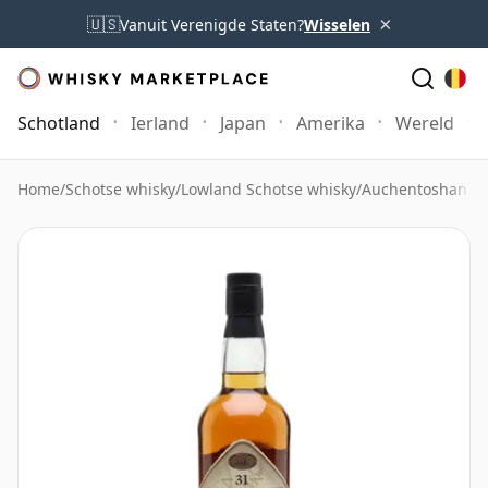
×
🇺🇸
Vanuit Verenigde Staten?
Wisselen
Schotland
Ierland
Japan
Amerika
Wereld
Home
/
Schotse whisky
/
Lowland Schotse whisky
/
Auchentoshan W