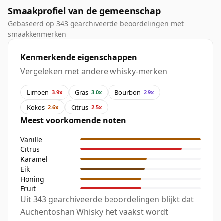
Smaakprofiel van de gemeenschap
Gebaseerd op 343 gearchiveerde beoordelingen met
smaakkenmerken
Kenmerkende eigenschappen
Vergeleken met andere whisky-merken
Limoen
Gras
Bourbon
3.9x
3.0x
2.9x
Kokos
Citrus
2.6x
2.5x
Meest voorkomende noten
Vanille
Citrus
Karamel
Eik
Honing
Fruit
Uit 343 gearchiveerde beoordelingen blijkt dat
Auchentoshan Whisky het vaakst wordt