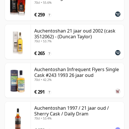
70cl • 55.6%
€ 259
?
Auchentoshan 21 jaar oud 2002 (cask
3512062) - (Duncan Taylor)
70cl • 53.7%
€ 265
?
Auchentoshan Infrequent Flyers Single
Cask #243 1993 26 jaar oud
70cl • 42.2%
€ 291
?
Auchentoshan 1997 / 21 jaar oud /
Sherry Cask / Daily Dram
70cl • 53.4%