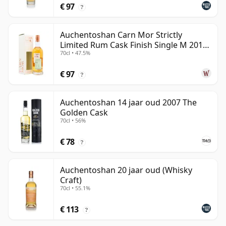
€ 97
?
Auchentoshan Carn Mor Strictly
Limited Rum Cask Finish Single M 2011
70cl • 47.5%
9 jaar oud
€ 97
?
Auchentoshan 14 jaar oud 2007 The
Golden Cask
70cl • 56%
€ 78
?
Auchentoshan 20 jaar oud (Whisky
Craft)
70cl • 55.1%
€ 113
?