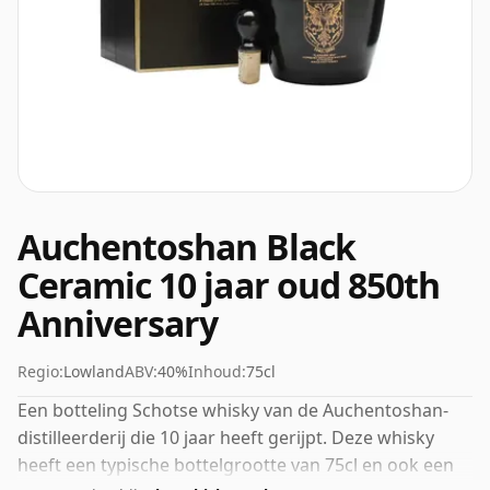
Auchentoshan Black
Ceramic 10 jaar oud 850th
Anniversary
Regio:
Lowland
ABV:
40%
Inhoud:
75cl
Een botteling Schotse whisky van de Auchentoshan-
distilleerderij die 10 jaar heeft gerijpt. Deze whisky
heeft een typische bottelgrootte van 75cl en ook een