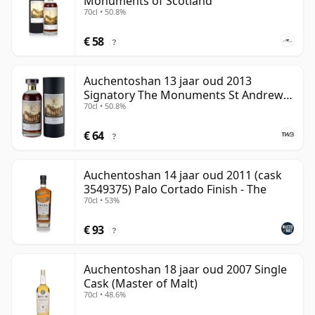
Monuments of Scotland
70cl • 50.8%
€ 58
?
Auchentoshan 13 jaar oud 2013
Signatory The Monuments St Andrews
70cl • 50.8%
Cathedral
€ 64
?
Auchentoshan 14 jaar oud 2011 (cask
3549375) Palo Cortado Finish - The
70cl • 53%
€ 93
?
Auchentoshan 18 jaar oud 2007 Single
Cask (Master of Malt)
70cl • 48.6%