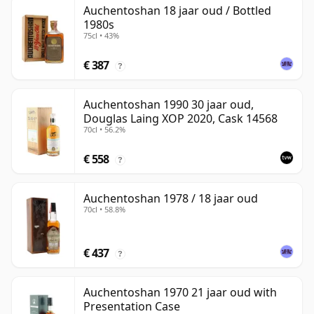
Auchentoshan 18 jaar oud / Bottled
1980s
75cl • 43%
€ 387
?
Auchentoshan 1990 30 jaar oud,
Douglas Laing XOP 2020, Cask 14568
70cl • 56.2%
€ 558
?
Auchentoshan 1978 / 18 jaar oud
70cl • 58.8%
€ 437
?
Auchentoshan 1970 21 jaar oud with
Presentation Case