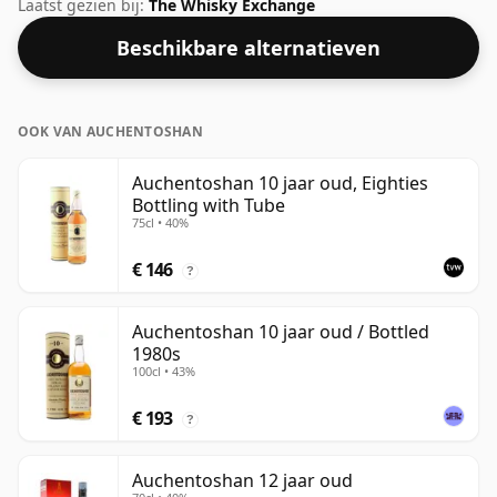
veel voorkomende ABV van 40%, wat normaal is voor
Laatst gezien bij:
The Whisky Exchange
whisky's als deze.
Beschikbare alternatieven
OOK VAN AUCHENTOSHAN
Auchentoshan 10 jaar oud, Eighties
Bottling with Tube
75cl • 40%
€ 146
?
Auchentoshan 10 jaar oud / Bottled
1980s
100cl • 43%
€ 193
?
Auchentoshan 12 jaar oud