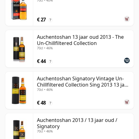
70cl • 40%
€ 27
?
Auchentoshan 13 jaar oud 2013 - The
Un-Chillfiltered Collection
70cl • 46%
€ 44
?
Auchentoshan Signatory Vintage Un-
Chillfiltered Collection Sing 2013 13 jaar
70cl • 46%
oud
€ 48
?
Auchentoshan 2013 / 13 jaar oud /
Signatory
70cl • 46%