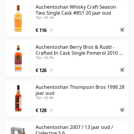
Auchentoshan Whisky Craft Season
Two Single Cask #851 20 jaar oud
70cl • 55.1%
€ 116
?
Auchentoshan Berry Bros & Rudd -
Crafted In Cask Single Pomerol 2010 15
70cl • 55.7%
jaar oud
€ 126
?
Auchentoshan Thompson Bros 1998 28
jaar oud
70cl • 45.9%
€ 128
?
Auchentoshan 2007 / 13 jaar oud /
Collective 5.6