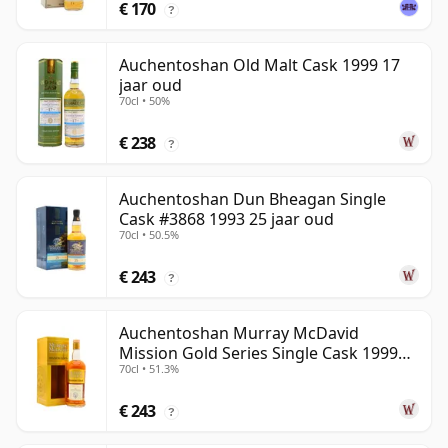
€ 170
?
Auchentoshan Old Malt Cask 1999 17
jaar oud
70cl • 50%
€ 238
?
Auchentoshan Dun Bheagan Single
Cask #3868 1993 25 jaar oud
70cl • 50.5%
€ 243
?
Auchentoshan Murray McDavid
Mission Gold Series Single Cask 1999
70cl • 51.3%
24 jaar oud
€ 243
?