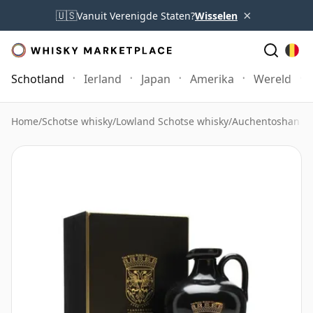
×
🇺🇸
Vanuit Verenigde Staten?
Wisselen
Schotland
Ierland
Japan
Amerika
Wereld
Home
/
Schotse whisky
/
Lowland Schotse whisky
/
Auchentoshan W