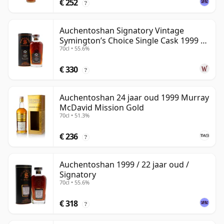
€ 252
?
Auchentoshan Signatory Vintage
Symington’s Choice Single Cask 1999 24
70cl • 55.6%
jaar oud
€ 330
?
Auchentoshan 24 jaar oud 1999 Murray
McDavid Mission Gold
70cl • 51.3%
€ 236
?
Auchentoshan 1999 / 22 jaar oud /
Signatory
70cl • 55.6%
€ 318
?