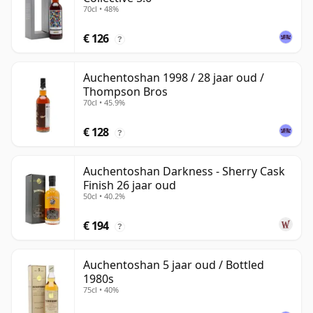
70cl • 48%
€ 126
?
Auchentoshan 1998 / 28 jaar oud /
Thompson Bros
70cl • 45.9%
€ 128
?
Auchentoshan Darkness - Sherry Cask
Finish 26 jaar oud
50cl • 40.2%
€ 194
?
Auchentoshan 5 jaar oud / Bottled
1980s
75cl • 40%