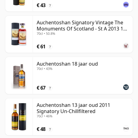
€ 43
?
Auchentoshan Signatory Vintage The
Monuments Of Scotland - St A 2013 13
70cl • 50.8%
jaar oud
€ 61
?
Auchentoshan 18 jaar oud
70cl • 43%
€ 67
?
Auchentoshan 13 jaar oud 2011
Signatory Un-Chillfiltered
70cl • 46%
€ 48
?