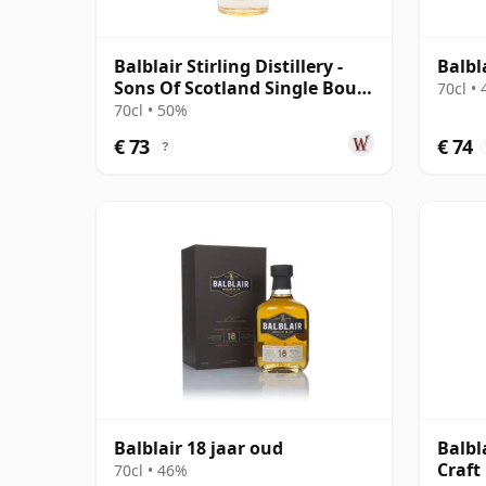
Balblair Stirling Distillery -
Balbl
Sons Of Scotland Single Bour
70cl •
2014 10 jaar oud
70cl • 50%
€ 73
€ 74
?
Balblair 18 jaar oud
Balbl
Craft
70cl • 46%