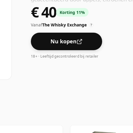
€ 40
ontdek je de warmte van sinaasappelen, 
Korting 11%
dubbel gestookte vaten van Amerikaans
Vanaf
The Whisky Exchange
?
Nu kopen
18+ · Leeftijd gecontroleerd bij retailer