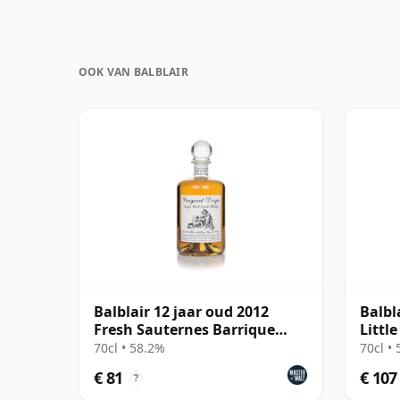
OOK VAN BALBLAIR
Balblair 12 jaar oud 2012
Balbl
Fresh Sauternes Barrique
Littl
Finish (cask 3228)
70cl • 58.2%
70cl •
€ 81
€ 107
?