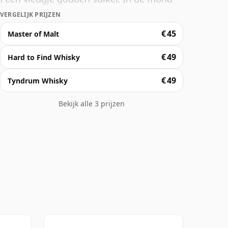
honing en een vleugje kaneel. Gerijpt in
VERGELIJK PRIJZEN
 eiken en ex-bourbon.
€ 45
Master of Malt
€ 49
Hard to Find Whisky
€ 49
Tyndrum Whisky
Bekijk alle 3 prijzen