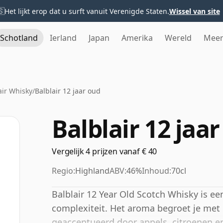
🇸
Het lijkt erop dat u surft vanuit Verenigde Staten.
Wissel van site
Schotland
Ierland
Japan
Amerika
Wereld
Mee
air Whisky
/
Balblair 12 jaar oud
Balblair 12 jaa
Vergelijk 4 prijzen vanaf € 40
Regio:
Highland
ABV:
46%
Inhoud:
70cl
Balblair 12 Year Old Scotch Whisky is e
complexiteit. Het aroma begroet je met e
geaccentueerd door appels, citroenen e