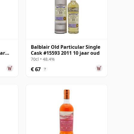
Balblair Old Particular Single
aar
Cask #15593 2011 10 jaar oud
70cl • 48.4%
€ 67
?