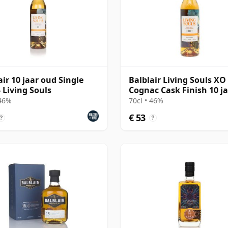
air 10 jaar oud Single
Balblair Living Souls XO
- Living Souls
Cognac Cask Finish 10 j
oud
 46%
70cl • 46%
€ 53
?
?