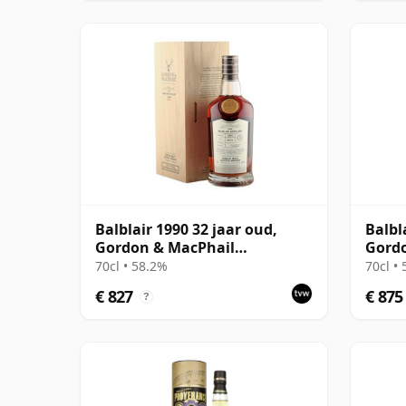
Balblair 1990 32 jaar oud,
Balbl
Gordon & MacPhail
Gord
Connoisseurs Choice - Cask
Conno
70cl • 58.2%
70cl •
4169
211
€ 827
€ 875
?