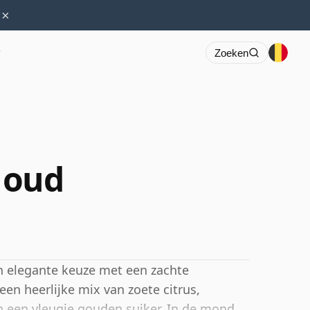
×
r
Zoeken
r oud
en elegante keuze met een zachte
en heerlijke mix van zoete citrus,
n een vleugje gouden suiker. In de mond