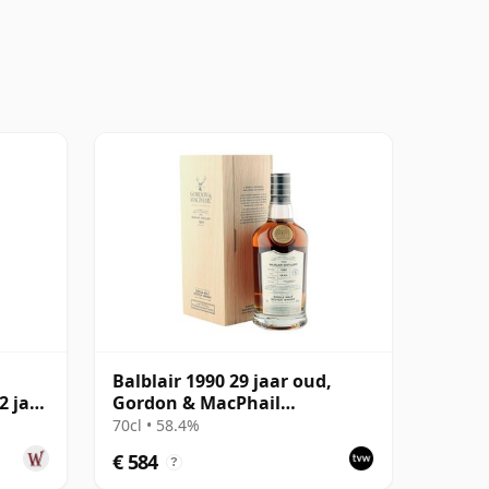
Balblair 1990 29 jaar oud,
2 jaar
Gordon & MacPhail
Connoisseurs Choice
70cl • 58.4%
€ 584
?