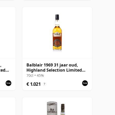
,
Balblair 1969 31 jaar oud,
ted
Highland Selection Limited
Edition 2000 Bottling
70cl • 45%
€ 1.021
?