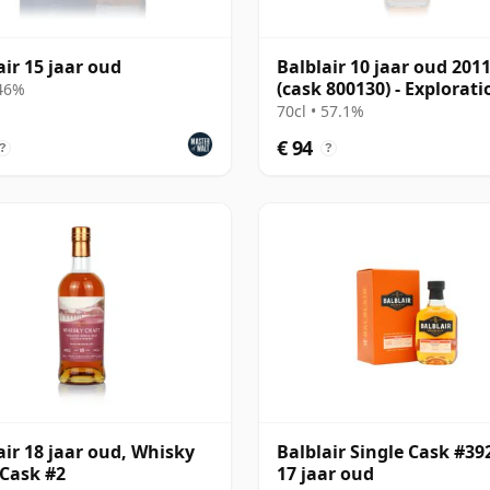
air 15 jaar oud
Balblair 10 jaar oud 201
(cask 800130) - Explorati
 46%
70cl • 57.1%
€ 94
?
?
air 18 jaar oud, Whisky
Balblair Single Cask #39
 Cask #2
17 jaar oud