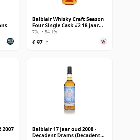
1
Balblair Whisky Craft Season
ons
Four Single Cask #2 18 jaar
oud
70cl • 54.1%
€ 97
?
2 2007
Balblair 17 jaar oud 2008 -
Decadent Drams (Decadent