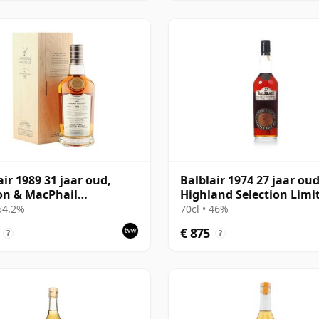
air 1989 31 jaar oud,
Balblair 1974 27 jaar oud
on & MacPhail
Highland Selection Limi
isseurs Choice - Cask
Edition 2001 Bottling
 54.2%
70cl • 46%
€ 875
?
?