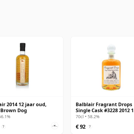
air 2014 12 jaar oud,
Balblair Fragrant Drops
e Brown Dog
Single Cask #3228 2012 1
oud
 56.1%
70cl • 58.2%
€ 92
?
?