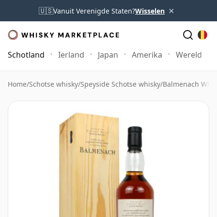
×
🇺🇸
Vanuit Verenigde Staten?
Wisselen
Schotland
Ierland
Japan
Amerika
Wereld
Home
/
Schotse whisky
/
Speyside Schotse whisky
/
Balmenach Whis