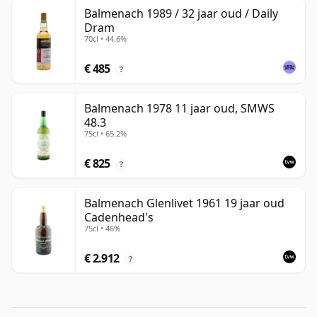
Balmenach 1989 / 32 jaar oud / Daily
Dram
70cl • 44.6%
€ 485
?
Balmenach 1978 11 jaar oud, SMWS
48.3
75cl • 65.2%
€ 825
?
Balmenach Glenlivet 1961 19 jaar oud
Cadenhead's
75cl • 46%
€ 2.912
?