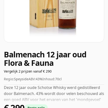
Balmenach 12 jaar oud
Flora & Fauna
Vergelijk 2 prijzen vanaf € 290
Regio:
Speyside
ABV:
43%
Inhoud:
70cl
Deze 12 jaar oude Schotse Whisky werd gedistilleerd
door Balmenach. 43% wordt door velen beschouwd als
een goed ABV voor het ervaren van het 'mondgevoel'
€ 290
en de volle smaak van whisky.
Beste prijs