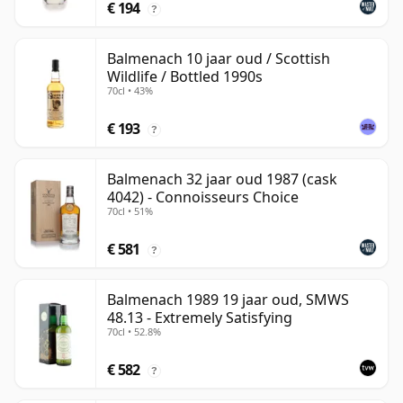
€ 194
?
Balmenach 10 jaar oud / Scottish
Wildlife / Bottled 1990s
70cl • 43%
€ 193
?
Balmenach 32 jaar oud 1987 (cask
4042) - Connoisseurs Choice
70cl • 51%
€ 581
?
Balmenach 1989 19 jaar oud, SMWS
48.13 - Extremely Satisfying
70cl • 52.8%
€ 582
?