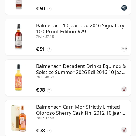
€ 50
?
Balmenach 10 jaar oud 2016 Signatory
100-Proof Edition #79
70cl • 57.1%
€ 51
?
Balmenach Decadent Drinks Equinox &
Solstice Summer 2026 Edi 2016 10 jaar
70cl • 48.5%
oud
€ 78
?
Balmenach Carn Mor Strictly Limited
Oloroso Sherry Cask Fini 2012 10 jaar
70cl • 47.5%
oud
€ 78
?