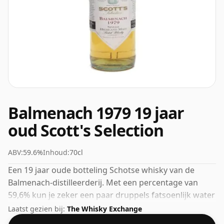
Balmenach 1979 19 jaar
oud Scott's Selection
ABV:
59.6%
Inhoud:
70cl
Een 19 jaar oude botteling Schotse whisky van de
Balmenach-distilleerderij. Met een percentage van
59,6% kun je zeker een paar druppels fatsoenlijk water
aan deze whisky toevoegen om de textuur te
Laatst gezien bij:
The Whisky Exchange
verbeteren en de geest te openen.