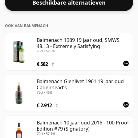
Beschikbare alternatieven
OOK VAN BALMENACH
Balmenach 1989 19 jaar oud, SMWS
48.13 - Extremely Satisfying
70cl • 52.8%
€ 582
?
Balmenach Glenlivet 1961 19 jaar oud
Cadenhead's
75cl • 46%
€ 2.912
?
Balmenach 10 jaar oud 2016 - 100 Proof
Edition #79 (Signatory)
70cl • 57.1%