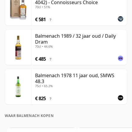
4042) - Connoisseurs Choice
70cl • 51%
€ 581
?
Balmenach 1989 / 32 jaar oud / Daily
Dram
70cl • 44.6%
€ 485
?
Balmenach 1978 11 jaar oud, SMWS
48.3
75cl • 65.2%
€ 825
?
WAAR BALMENACH KOPEN