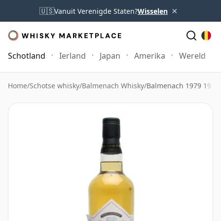
×
🇺🇸
Vanuit Verenigde Staten?
Wisselen
Schotland
Ierland
Japan
Amerika
Wereld
Home
/
Schotse whisky
/
Balmenach Whisky
/
Balmenach 1979 19 jaa