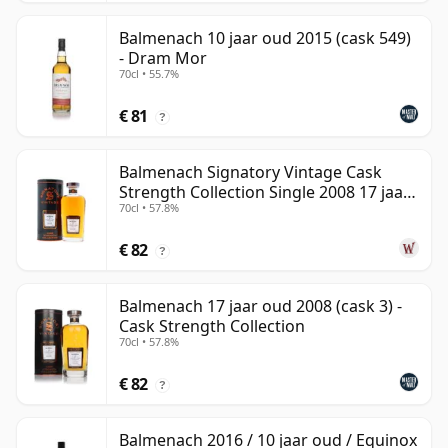
Balmenach 10 jaar oud 2015 (cask 549)
- Dram Mor
70cl • 55.7%
€ 81
?
Balmenach Signatory Vintage Cask
Strength Collection Single 2008 17 jaar
70cl • 57.8%
oud
€ 82
?
Balmenach 17 jaar oud 2008 (cask 3) -
Cask Strength Collection
70cl • 57.8%
€ 82
?
Balmenach 2016 / 10 jaar oud / Equinox