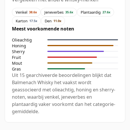
Venkel
Jeneverbes
Plantaardig
38.6x
35.6x
27.6x
Karton
Den
17.5x
11.0x
Meest voorkomende noten
Olieachtig
Honing
Sherry
Fruit
Mout
Gras
Uit 15 gearchiveerde beoordelingen blijkt dat
Balmenach Whisky het vaakst wordt
geassocieerd met olieachtig, honing en sherry-
noten, waarbij venkel, jeneverbes en
plantaardig vaker voorkomt dan het categorie-
gemiddelde.