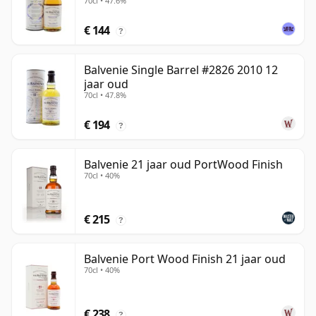
70cl • 47.6%
€ 144
?
Balvenie Single Barrel #2826 2010 12
jaar oud
70cl • 47.8%
€ 194
?
Balvenie 21 jaar oud PortWood Finish
70cl • 40%
€ 215
?
Balvenie Port Wood Finish 21 jaar oud
70cl • 40%
€ 238
?