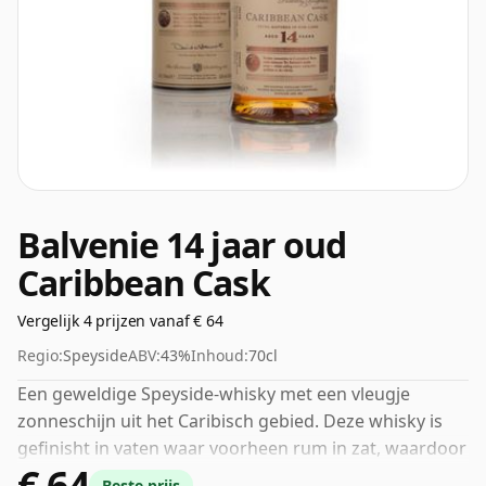
Balvenie 14 jaar oud
Caribbean Cask
Vergelijk 4 prijzen vanaf € 64
Regio:
Speyside
ABV:
43%
Inhoud:
70cl
Een geweldige Speyside-whisky met een vleugje
zonneschijn uit het Caribisch gebied. Deze whisky is
gefinisht in vaten waar voorheen rum in zat, waardoor
€ 64
de zoete smaken en aroma's van deze klassieke
Beste prijs