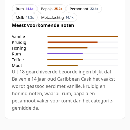
Rum
Papaja
Pecannoot
44.8x
25.2x
22.4x
Melk
Metaalachtig
19.2x
16.1x
Meest voorkomende noten
Vanille
Kruidig
Honing
Rum
Toffee
Mout
Uit 18 gearchiveerde beoordelingen blijkt dat
Balvenie 14 jaar oud Caribbean Cask het vaakst
wordt geassocieerd met vanille, kruidig en
honing-noten, waarbij rum, papaja en
pecannoot vaker voorkomt dan het categorie-
gemiddelde.