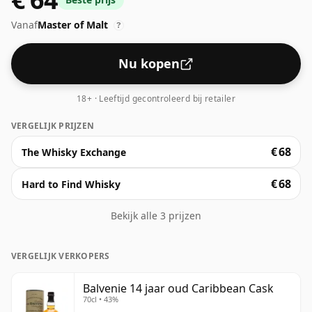
Speyside-whisky goed naar voren komen.
Vanaf
Master of Malt
?
Nu kopen
18+ · Leeftijd gecontroleerd bij retailer
VERGELIJK PRIJZEN
€ 68
The Whisky Exchange
€ 68
Hard to Find Whisky
Bekijk alle 3 prijzen
VERGELIJK VERKOPERS
Balvenie 14 jaar oud Caribbean Cask
70cl • 43%