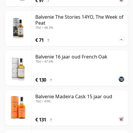
€ 97
?
Balvenie The Stories 14YO, The Week of
Peat
70cl • 48.3%
€ 71
?
Balvenie 16 jaar oud French Oak
70cl • 47.6%
€ 130
?
Balvenie Madeira Cask 15 jaar oud
70cl • 43%
€ 131
?