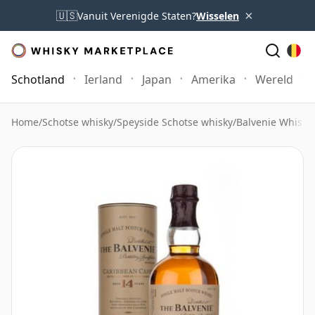
×
🇺🇸
Vanuit Verenigde Staten?
Wisselen
Schotland
Ierland
Japan
Amerika
Wereld
Home
/
Schotse whisky
/
Speyside Schotse whisky
/
Balvenie Whisky