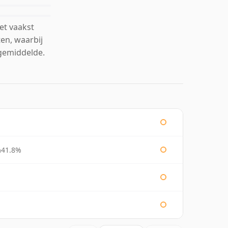
et vaakst
en, waarbij
gemiddelde.
n
41.8%