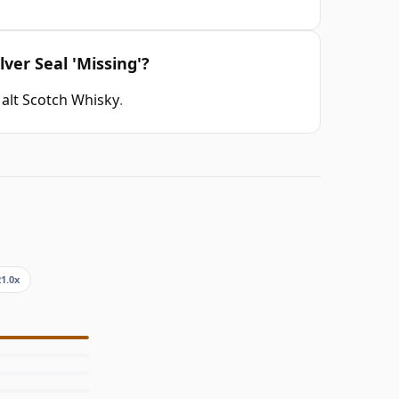
lver Seal 'Missing'?
Malt Scotch Whisky
.
21.0x