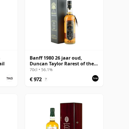
s
Banff 1980 26 jaar oud,
il
Duncan Taylor Rarest of the
Rare - Cask 2913
70cl • 56.1%
€ 972
?