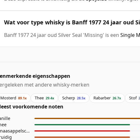
Wat voor type whisky is Banff 1977 24 jaar oud Si
Banff 1977 24 jaar oud Silver Seal 'Missing' is een
Single 
enmerkende eigenschappen
ergeleken met andere whisky-merken
Mosterd
Thee
Scherp
Rabarber
Stof
89.1x
29.4x
28.5x
26.7x
eest voorkomende noten
anille
hee
Sinaasappelschil
ruidig