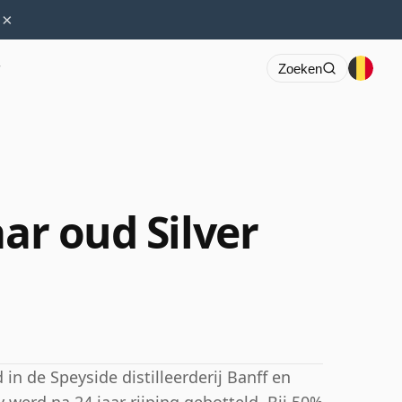
×
r
Zoeken
aar oud Silver
 in de Speyside distilleerderij Banff en