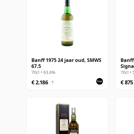
Banff 1975 24 jaar oud, SMWS
Banff
67.5
Signa
with 
70cl • 63.6%
70cl •
€ 2.186
€ 875
?