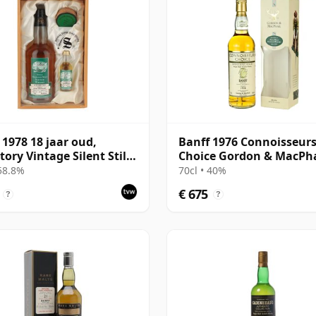
 1978 18 jaar oud,
Banff 1976 Connoisseur
tory Vintage Silent Stills
Choice Gordon & MacPha
Case
 58.8%
70cl • 40%
€ 675
?
?