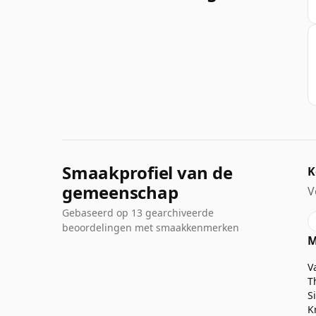
Smaakprofiel van de
K
gemeenschap
V
Gebaseerd op 13 gearchiveerde
beoordelingen met smaakkenmerken
M
V
T
K