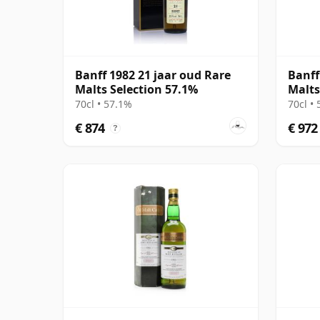
Banff 1982 21 jaar oud Rare
Banff
Malts Selection 57.1%
Malts
70cl • 57.1%
70cl •
€ 874
€ 972
?