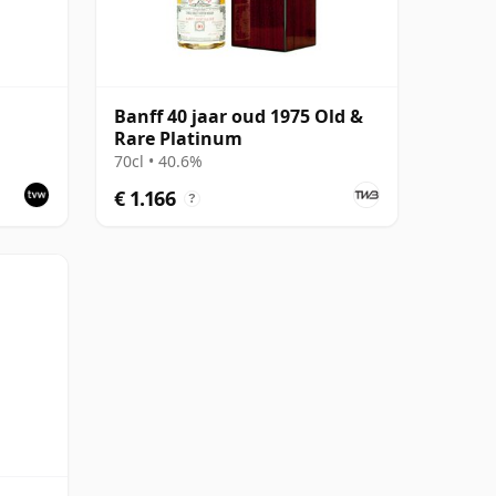
Banff 40 jaar oud 1975 Old &
Rare Platinum
ng
70cl • 40.6%
€ 1.166
?