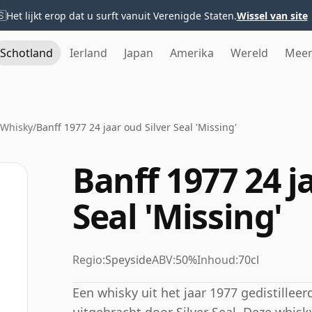
🇸
Het lijkt erop dat u surft vanuit Verenigde Staten.
Wissel van site
Schotland
Ierland
Japan
Amerika
Wereld
Mee
 Whisky
/
Banff 1977 24 jaar oud Silver Seal 'Missing'
Banff 1977 24 j
Seal 'Missing'
Regio:
Speyside
ABV:
50%
Inhoud:
70cl
Een whisky uit het jaar 1977 gedistilleerd