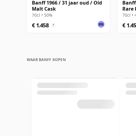
Banff 1966 / 31 jaar oud / Old
Banff
Malt Cask
Rare 
70cl • 50%
70cl •
€ 1.458
€ 1.4
?
WAAR BANFF KOPEN