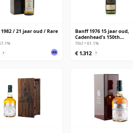
 1982 / 21 jaar oud / Rare
Banff 1976 15 jaar oud,
Cadenhead's 150th
Anniversary 1992 Bottli
 57.1%
70cl • 61.1%
€ 1.312
?
?