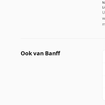
N
L
U
w
m
Ook van Banff