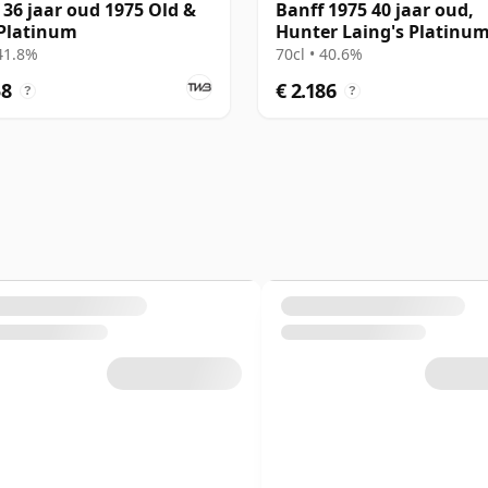
 36 jaar oud 1975 Old &
Banff 1975 40 jaar oud,
Platinum
Hunter Laing's Platinu
& Rare Selection 2016 Bo
 41.8%
70cl • 40.6%
58
€ 2.186
?
?