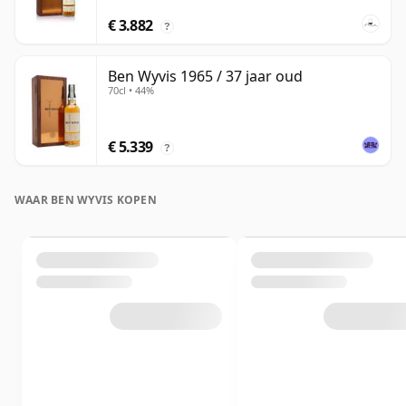
€ 3.882
?
Ben Wyvis 1965 / 37 jaar oud
70cl • 44%
€ 5.339
?
WAAR BEN WYVIS KOPEN