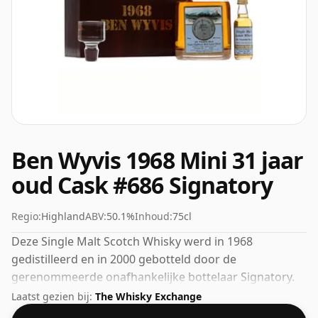
Ben Wyvis 1968 Mini 31 jaar
oud Cask #686 Signatory
Regio:
Highland
ABV:
50.1%
Inhoud:
75cl
Deze Single Malt Scotch Whisky werd in 1968
gedistilleerd en in 2000 gebotteld door de
gerenommeerde onafhankelijke bottelaar Signatory.
Een mooi voorbeeld van een 31 jaar oude Highland
Laatst gezien bij:
The Whisky Exchange
whisky van Ben Wyvis. We zijn grote fans van whisky