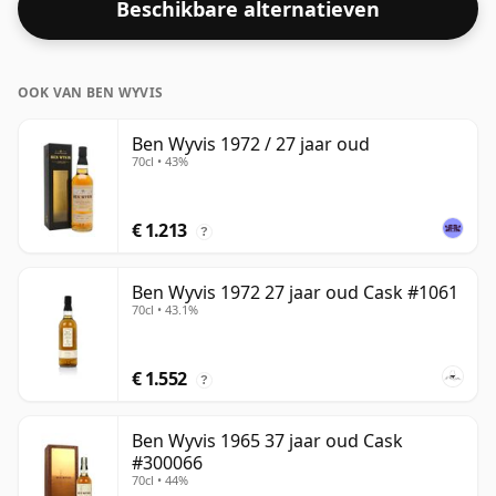
Beschikbare alternatieven
die op hoge sterkte is gebotteld en deze botteling
komt op een nette 50,1%.
OOK VAN BEN WYVIS
Ben Wyvis 1972 / 27 jaar oud
70cl • 43%
€ 1.213
?
Ben Wyvis 1972 27 jaar oud Cask #1061
70cl • 43.1%
€ 1.552
?
Ben Wyvis 1965 37 jaar oud Cask
#300066
70cl • 44%