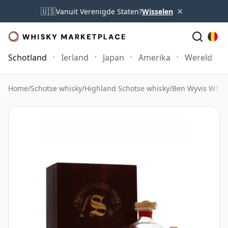
×
🇺🇸
Vanuit Verenigde Staten?
Wisselen
Schotland
Ierland
Japan
Amerika
Wereld
Home
/
Schotse whisky
/
Highland Schotse whisky
/
Ben Wyvis Whis