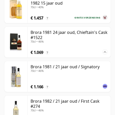
1982 15 jaar oud
70cl • 40%
€ 1.457
GRATIS VERZENDING
?
Brora 1981 24 jaar oud, Chieftain's Cask
#1522
70cl • 46%
€ 1.069
?
Brora 1981 / 21 jaar oud / Signatory
70cl • 46%
€ 1.166
?
Brora 1982 / 21 jaar oud / First Cask
#274
70cl • 46%