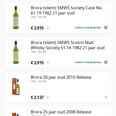
Brora (silent) SMWS Society Cask No.
61.19 1982 21 jaar oud
70cl • 59.7%
€ 2.915
GRATIS VERZENDING
?
Brora (silent) SMWS Scotch Malt
Whisky Society 61.16 1982 21 jaar oud
70cl • 60.4%
€ 2.915
GRATIS VERZENDING
?
Brora 30 jaar oud 2010 Release
70cl • 54.3%
€ 2.137
?
Brora 25 jaar oud 2008 Release
70cl • 56.3%