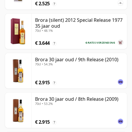
€ 2.525
?
Brora (silent) 2012 Special Release 1977
35 jaar oud
70cl • 48.1%
€ 3.644
GRATIS VERZENDING
?
Brora 30 jaar oud / 9th Release (2010)
70cl • 54.3%
€ 2.915
?
Brora 30 jaar oud / 8th Release (2009)
70cl • 53.2%
€ 2.915
?