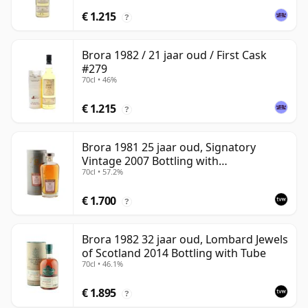
€ 1.215
?
Brora 1982 / 21 jaar oud / First Cask
#279
70cl • 46%
€ 1.215
?
Brora 1981 25 jaar oud, Signatory
Vintage 2007 Bottling with
70cl • 57.2%
Presentation Tin - Cask 1518
€ 1.700
?
Brora 1982 32 jaar oud, Lombard Jewels
of Scotland 2014 Bottling with Tube
70cl • 46.1%
€ 1.895
?