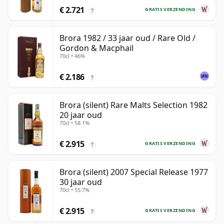
€ 2.721
GRATIS VERZENDING
?
Brora 1982 / 33 jaar oud / Rare Old /
Gordon & Macphail
70cl • 46%
€ 2.186
?
Brora (silent) Rare Malts Selection 1982
20 jaar oud
70cl • 58.1%
€ 2.915
GRATIS VERZENDING
?
Brora (silent) 2007 Special Release 1977
30 jaar oud
70cl • 55.7%
€ 2.915
GRATIS VERZENDING
?