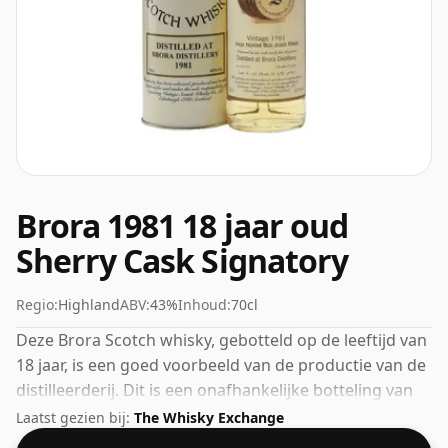
Brora 1981 18 jaar oud
Sherry Cask Signatory
Regio:
Highland
ABV:
43%
Inhoud:
70cl
Deze Brora Scotch whisky, gebotteld op de leeftijd van
18 jaar, is een goed voorbeeld van de productie van de
distilleerderij. Dit is een onafhankelijke botteling van
het gerespecteerde whiskybedrijf Signatory. Wordt
Laatst gezien bij:
The Whisky Exchange
geleverd in een gewone fles van 70 cl en wordt