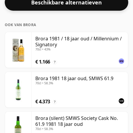
Beschikbare alternatieven
gebotteld op een gezond alcoholpercentage van 43%.
OOK VAN BRORA
Brora 1981 / 18 jaar oud / Millennium /
Signatory
70cl • 43%
€ 1.166
?
Brora 1981 18 jaar oud, SMWS 61.9
70cl • 58.3%
€ 4.373
?
Brora (silent) SMWS Society Cask No.
61.9 1981 18 jaar oud
70cl • 58.3%