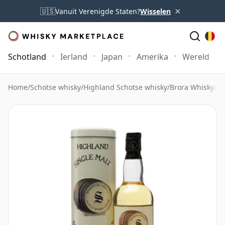
×
🇺🇸
Vanuit Verenigde Staten?
Wisselen
Schotland
Ierland
Japan
Amerika
Wereld
Home
/
Schotse whisky
/
Highland Schotse whisky
/
Brora Whisky
/
Br