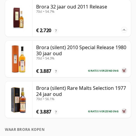
Brora 32 jaar oud 2011 Release
70cl • 54.7%
€ 2.720
?
Brora (silent) 2010 Special Release 1980
30 jaar oud
70cl • 54.3%
€ 3.887
GRATIS VERZENDING
?
Brora (silent) Rare Malts Selection 1977
24 jaar oud
70cl • 56.1%
€ 3.887
GRATIS VERZENDING
?
WAAR BRORA KOPEN