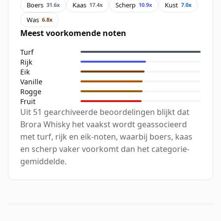
Boers
Kaas
Scherp
Kust
31.6x
17.4x
10.9x
7.0x
Was
6.8x
Meest voorkomende noten
Turf
Rijk
Eik
Vanille
Rogge
Fruit
Uit 51 gearchiveerde beoordelingen blijkt dat
Brora Whisky het vaakst wordt geassocieerd
met turf, rijk en eik-noten, waarbij boers, kaas
en scherp vaker voorkomt dan het categorie-
gemiddelde.