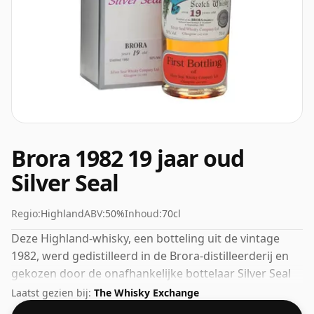
Brora 1982 19 jaar oud
Silver Seal
Regio:
Highland
ABV:
50%
Inhoud:
70cl
Deze Highland-whisky, een botteling uit de vintage
1982, werd gedistilleerd in de Brora-distilleerderij en
gekozen door de onafhankelijke bottelaar Silver Seal
om onder hun eigen label te worden uitgebracht. Het
Laatst gezien bij:
The Whisky Exchange
ABV van deze whisky is een verheugende 50%.