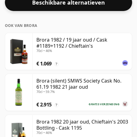
Beschikbare alternatieven
OOK VAN BRORA
Brora 1982 / 19 jaar oud / Cask
#1189+1192 / Chieftain's
70cl • 46%
€ 1.069
?
Brora (silent) SMWS Society Cask No.
61.19 1982 21 jaar oud
70cl • 59.7%
€ 2.915
GRATIS VERZENDING
?
Brora 1982 20 jaar oud, Chieftain's 2003
Bottling - Cask 1195
70cl • 46%