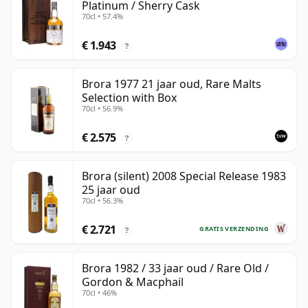
Platinum / Sherry Cask
70cl • 57.4%
€ 1.943
?
Brora 1977 21 jaar oud, Rare Malts
Selection with Box
70cl • 56.9%
€ 2.575
?
Brora (silent) 2008 Special Release 1983
25 jaar oud
70cl • 56.3%
€ 2.721
GRATIS VERZENDING
?
Brora 1982 / 33 jaar oud / Rare Old /
Gordon & Macphail
70cl • 46%