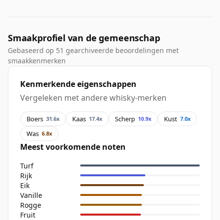
Smaakprofiel van de gemeenschap
Gebaseerd op 51 gearchiveerde beoordelingen met
smaakkenmerken
Kenmerkende eigenschappen
Vergeleken met andere whisky-merken
Boers
Kaas
Scherp
Kust
31.6x
17.4x
10.9x
7.0x
Was
6.8x
Meest voorkomende noten
Turf
Rijk
Eik
Vanille
Rogge
Fruit