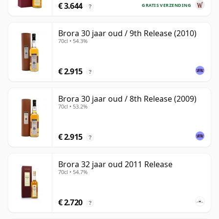
€ 3.644
GRATIS VERZENDING
?
Brora 30 jaar oud / 9th Release (2010)
70cl • 54.3%
€ 2.915
?
Brora 30 jaar oud / 8th Release (2009)
70cl • 53.2%
€ 2.915
?
Brora 32 jaar oud 2011 Release
70cl • 54.7%
€ 2.720
?