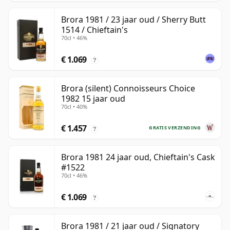
Brora 1981 / 23 jaar oud / Sherry Butt
1514 / Chieftain's
70cl • 46%
€ 1.069
?
Brora (silent) Connoisseurs Choice
1982 15 jaar oud
70cl • 40%
€ 1.457
GRATIS VERZENDING
?
Brora 1981 24 jaar oud, Chieftain's Cask
#1522
70cl • 46%
€ 1.069
?
Brora 1981 / 21 jaar oud / Signatory