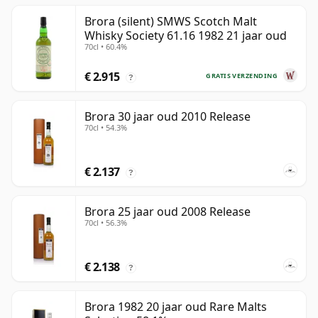
Brora (silent) SMWS Scotch Malt
Whisky Society 61.16 1982 21 jaar oud
70cl • 60.4%
€ 2.915
GRATIS VERZENDING
?
Brora 30 jaar oud 2010 Release
70cl • 54.3%
€ 2.137
?
Brora 25 jaar oud 2008 Release
70cl • 56.3%
€ 2.138
?
Brora 1982 20 jaar oud Rare Malts