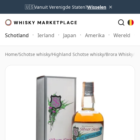
×
🇺🇸
Vanuit Verenigde Staten?
Wisselen
Schotland
Ierland
Japan
Amerika
Wereld
Home
/
Schotse whisky
/
Highland Schotse whisky
/
Brora Whisky
/
Br