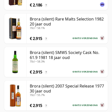
€ 2.186
?
Brora (silent) Rare Malts Selection 1982
20 jaar oud
70cl • 58.1%
€ 2.915
GRATIS VERZENDING
?
Brora (silent) SMWS Society Cask No.
61.9 1981 18 jaar oud
70cl • 58.3%
€ 2.915
GRATIS VERZENDING
?
Brora (silent) 2007 Special Release 1977
30 jaar oud
70cl • 55.7%
€ 2.915
GRATIS VERZENDING
?