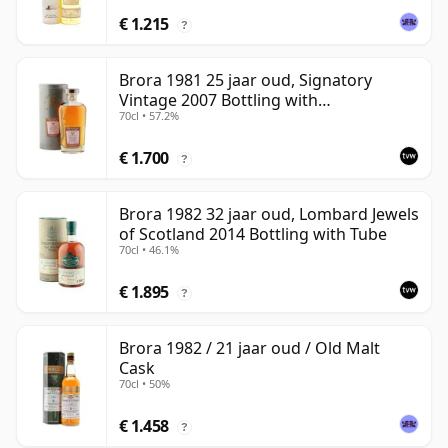
€ 1.215
?
Brora 1981 25 jaar oud, Signatory
Vintage 2007 Bottling with
70cl • 57.2%
Presentation Tin - Cask 1518
€ 1.700
?
Brora 1982 32 jaar oud, Lombard Jewels
of Scotland 2014 Bottling with Tube
70cl • 46.1%
€ 1.895
?
Brora 1982 / 21 jaar oud / Old Malt
Cask
70cl • 50%
€ 1.458
?