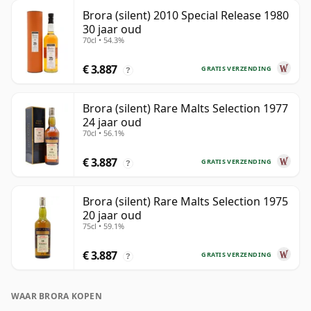
Brora (silent) 2010 Special Release 1980
30 jaar oud
70cl • 54.3%
€ 3.887
GRATIS VERZENDING
?
Brora (silent) Rare Malts Selection 1977
24 jaar oud
70cl • 56.1%
€ 3.887
GRATIS VERZENDING
?
Brora (silent) Rare Malts Selection 1975
20 jaar oud
75cl • 59.1%
€ 3.887
GRATIS VERZENDING
?
WAAR BRORA KOPEN