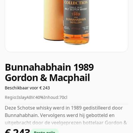
Bunnahabhain 1989
Gordon & Macphail
Beschikbaar voor € 243
Regio:
Islay
ABV:
40%
Inhoud:
70cl
Deze Schotse whisky werd in 1989 gedistilleerd door
Bunnahabhain. Vervolgens werd hij gebotteld en
uitgebracht door de veelgeprezen bottelaar Gordon &
€ 243
Macphail. Gebotteld op 40% ABV, zal dit je qua sterkte
Beste prijs