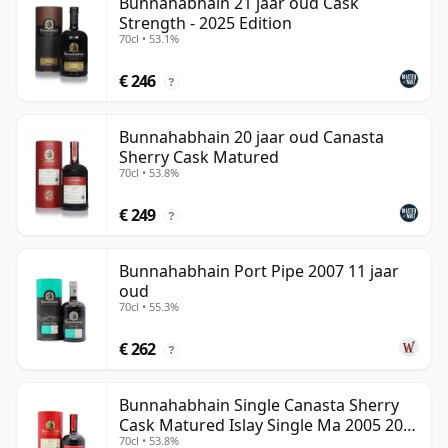
Bunnahabhain 21 jaar oud Cask
Strength - 2025 Edition
70cl • 53.1%
€ 246
?
Bunnahabhain 20 jaar oud Canasta
Sherry Cask Matured
70cl • 53.8%
€ 249
?
Bunnahabhain Port Pipe 2007 11 jaar
oud
70cl • 55.3%
€ 262
?
Bunnahabhain Single Canasta Sherry
Cask Matured Islay Single Ma 2005 20
70cl • 53.8%
jaar oud