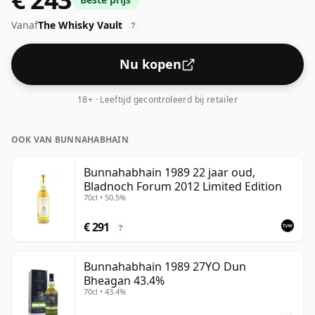
niet van je sokken blazen, maar het zal zeker een
Vanaf
The Whisky Vault
drinkbare geest zijn.
?
Nu kopen
18+ · Leeftijd gecontroleerd bij retailer
OOK VAN BUNNAHABHAIN
Bunnahabhain 1989 22 jaar oud,
Bladnoch Forum 2012 Limited Edition
70cl • 50.5%
€ 291
?
Bunnahabhain 1989 27YO Dun
Bheagan 43.4%
70cl • 43.4%