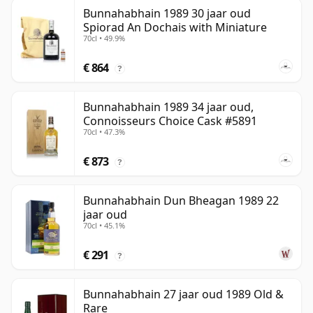
Bunnahabhain 1989 30 jaar oud
Spiorad An Dochais with Miniature
70cl • 49.9%
€ 864
?
Bunnahabhain 1989 34 jaar oud,
Connoisseurs Choice Cask #5891
70cl • 47.3%
€ 873
?
Bunnahabhain Dun Bheagan 1989 22
jaar oud
70cl • 45.1%
€ 291
?
Bunnahabhain 27 jaar oud 1989 Old &
Rare