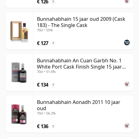
€ 126
?
Bunnahabhain 15 jaar oud 2009 (Cask
183) - The Single Cask
70cl • 55%
€ 127
?
Bunnahabhain An Cuan Garbh No. 1
White Port Cask Finish Single 15 jaar
70cl • 51.6%
oud
€ 134
?
Bunnahabhain Aonadh 2011 10 jaar
oud
70cl • 56.2%
€ 136
?