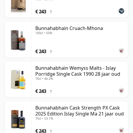
€ 243
?
Bunnahabhain Cruach-Mhona
100cl • 50%
€ 243
?
Bunnahabhain Wemyss Malts - Islay
Porridge Single Cask 1990 28 jaar oud
70cl • 46.2%
€ 243
?
Bunnahabhain Cask Strength PX Cask
2025 Edition Islay Single Ma 21 jaar oud
70cl • 53.1%
€ 243
?