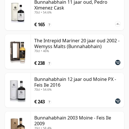
Bunnahabhain 11 jaar oud, Pedro
Ximenez Cask
70cl • 54.6%
€ 165
?
The Intrepid Mariner 20 jaar oud 2002 -
Wemyss Malts (Bunnahabhain)
70cl • 46%
€ 238
?
Bunnahabhain 12 jaar oud Moine PX -
Feis Ile 2016
70cl • 54.6%
€ 243
?
Bunnahabhain 2003 Moine - Feis Ile
2009
70cl • 58.4%