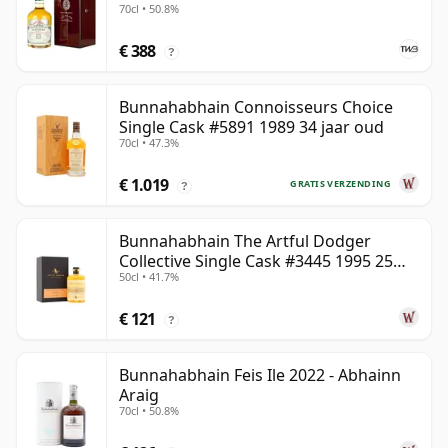
70cl • 50.8%
€ 388
?
Bunnahabhain Connoisseurs Choice
Single Cask #5891 1989 34 jaar oud
70cl • 47.3%
€ 1.019
GRATIS VERZENDING
?
Bunnahabhain The Artful Dodger
Collective Single Cask #3445 1995 25
50cl • 41.7%
jaar oud
€ 121
?
Bunnahabhain Feis Ile 2022 - Abhainn
Araig
70cl • 50.8%