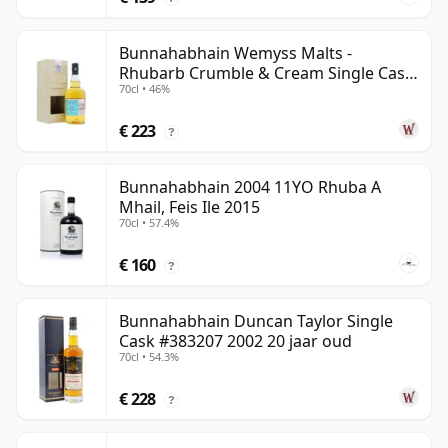
Bunnahabhain Wemyss Malts -
Rhubarb Crumble & Cream Single Cask
70cl • 46%
1990 28 jaar oud
€ 223
?
Bunnahabhain 2004 11YO Rhuba A
Mhail, Feis Ile 2015
70cl • 57.4%
€ 160
?
Bunnahabhain Duncan Taylor Single
Cask #383207 2002 20 jaar oud
70cl • 54.3%
€ 228
?