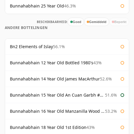
Bunnahabhain 25 Year Old
46.3%
BESCHIKBAARHEID:
Goed
Gemiddeld
Beperkt
ANDERE BOTTELINGEN
Bn2 Elements of Islay
56.1%
Bunnahabhain 12 Year Old Bottled 1980's
43%
Bunnahabhain 14 Year Old James MacArthur
52.6%
Bunnahabhain 15 Year Old An Cuan Garbh #1 Westering Home Collection
51.6%
Bunnahabhain 16 Year Old Manzanilla Wood Finish
53.2%
Bunnahabhain 18 Year Old 1st Edition
43%