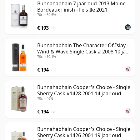
Bunnahabhain 7 jaar oud 2013 Moine
Bordeaux Finish - Feis Ile 2021
70cl • 59.5%
€ 193
?
Bunnahabhain The Character Of Islay -
Wind & Wave Single Cask # 2008 10 jaar
70cl • 50.1%
oud
€ 194
?
Bunnahabhain Cooper's Choice - Single
Sherry Cask #1428 2001 14 jaar oud
70cl • 46%
€ 194
?
Bunnahabhain Cooper's Choice - Single
Sherry Cask #1426 2001 19 jaar oud