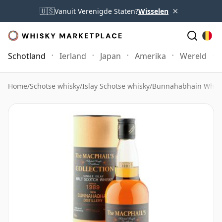
×
🇺🇸
Vanuit Verenigde Staten?
Wisselen
Schotland
Ierland
Japan
Amerika
Wereld
Home
/
Schotse whisky
/
Islay Schotse whisky
/
Bunnahabhain Whis