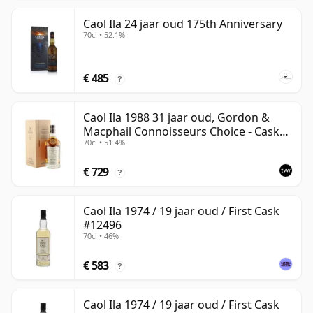
Caol Ila 24 jaar oud 175th Anniversary
70cl • 52.1%
€ 485
?
Caol Ila 1988 31 jaar oud, Gordon &
Macphail Connoisseurs Choice - Cask
70cl • 51.4%
225
€ 729
?
Caol Ila 1974 / 19 jaar oud / First Cask
#12496
70cl • 46%
€ 583
?
Caol Ila 1974 / 19 jaar oud / First Cask