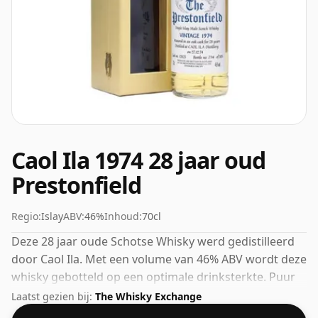
Caol Ila 1974 28 jaar oud
Prestonfield
Regio:
Islay
ABV:
46%
Inhoud:
70cl
Deze 28 jaar oude Schotse Whisky werd gedistilleerd
door Caol Ila. Met een volume van 46% ABV wordt deze
whisky gebotteld op een optimale drinksterkte. Puur
of met een druppel water genoten.
Laatst gezien bij:
The Whisky Exchange