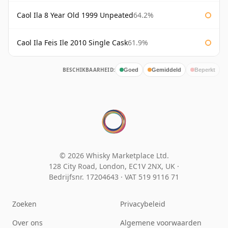
Caol Ila 8 Year Old 1999 Unpeated
64.2%
Caol Ila Feis Ile 2010 Single Cask
61.9%
BESCHIKBAARHEID:
Goed
Gemiddeld
Beperkt
© 2026 Whisky Marketplace Ltd.
128 City Road, London, EC1V 2NX, UK ·
Bedrijfsnr. 17204643
·
VAT 519 9116 71
Zoeken
Privacybeleid
Over ons
Algemene voorwaarden