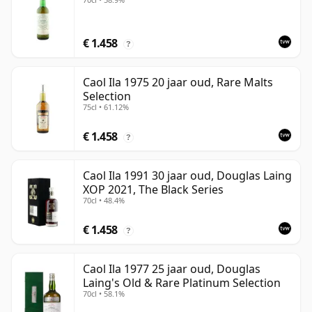
€ 1.458
?
Caol Ila 1975 20 jaar oud, Rare Malts
Selection
75cl • 61.12%
€ 1.458
?
Caol Ila 1991 30 jaar oud, Douglas Laing
XOP 2021, The Black Series
70cl • 48.4%
€ 1.458
?
Caol Ila 1977 25 jaar oud, Douglas
Laing's Old & Rare Platinum Selection
70cl • 58.1%