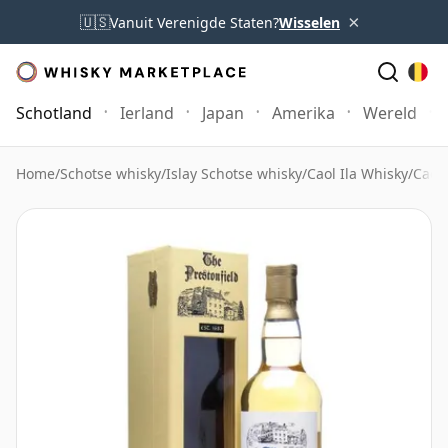
×
🇺🇸
Vanuit Verenigde Staten?
Wisselen
Schotland
Ierland
Japan
Amerika
Wereld
Home
/
Schotse whisky
/
Islay Schotse whisky
/
Caol Ila Whisky
/
Caol 