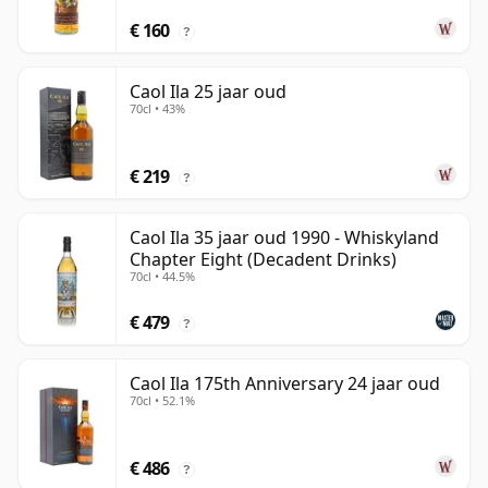
€ 160
?
Caol Ila 25 jaar oud
70cl • 43%
€ 219
?
Caol Ila 35 jaar oud 1990 - Whiskyland
Chapter Eight (Decadent Drinks)
70cl • 44.5%
€ 479
?
Caol Ila 175th Anniversary 24 jaar oud
70cl • 52.1%
€ 486
?