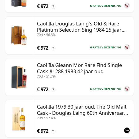
€ 972
GRATIS VERZENDING
?
Caol Ila Douglas Laing's Old & Rare
Platinum Selection Sing 1984 25 jaar
70cl • 56.3%
oud
€ 972
GRATIS VERZENDING
?
Caol Ila Gleann Mor Rare Find Single
Cask #1288 1983 42 jaar oud
70cl • 51.7%
€ 972
GRATIS VERZENDING
?
Caol Ila 1979 30 jaar oud, The Old Malt
Cask - Douglas Laing 60th Anniversary
70cl • 57.4%
2009 Bottling
€ 972
?