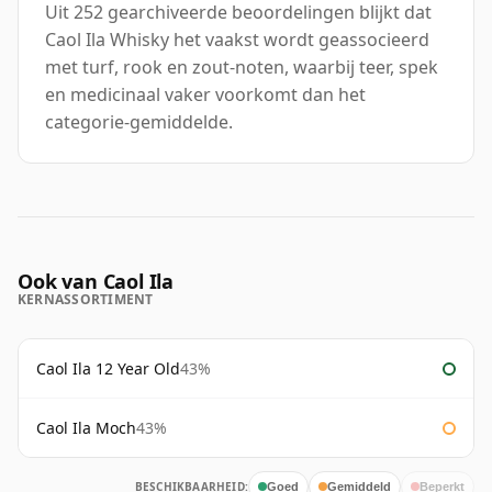
Uit 252 gearchiveerde beoordelingen blijkt dat
Caol Ila Whisky het vaakst wordt geassocieerd
met turf, rook en zout-noten, waarbij teer, spek
en medicinaal vaker voorkomt dan het
categorie-gemiddelde.
Ook van Caol Ila
KERNASSORTIMENT
Caol Ila 12 Year Old
43%
Caol Ila Moch
43%
BESCHIKBAARHEID:
Goed
Gemiddeld
Beperkt