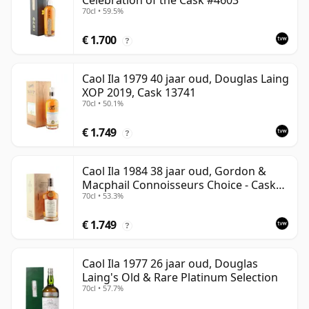
Celebration of the Cask #4603
70cl • 59.5%
€ 1.700
?
Caol Ila 1979 40 jaar oud, Douglas Laing
XOP 2019, Cask 13741
70cl • 50.1%
€ 1.749
?
Caol Ila 1984 38 jaar oud, Gordon &
Macphail Connoisseurs Choice - Cask
70cl • 53.3%
3122
€ 1.749
?
Caol Ila 1977 26 jaar oud, Douglas
Laing's Old & Rare Platinum Selection
70cl • 57.7%