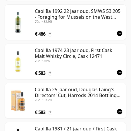
Caol Ila 1992 22 jaar oud, SMWS 53.205
- Foraging for Mussels on the West
70cl • 52.9%
Coast
€ 486
?
Caol Ila 1974 23 jaar oud, First Cask
Malt Whisky Circle, Cask 12471
70cl • 46%
€ 583
?
Caol Ila 25 jaar oud, Douglas Laing's
Directors' Cut, Harrods 2014 Bottling
70cl • 53.2%
with Box
€ 583
?
Caol Ila 1981 / 21 jaar oud / First Cask