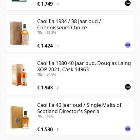
€ 1.749
?
Caol Ila 1984 / 38 jaar oud /
Connoisseurs Choice
70cl • 53.3%
€ 1.424
?
Caol Ila 1980 40 jaar oud, Douglas Laing
XOP 2021, Cask 14963
70cl • 54.6%
€ 1.943
?
Caol Ila 40 jaar oud / Single Malts of
Scotland Director's Special
70cl • 49%
€ 1.530
?