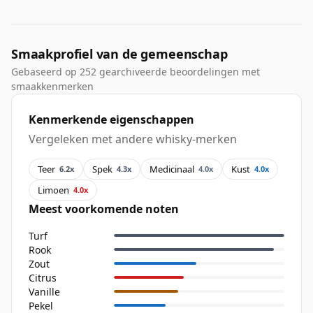
Smaakprofiel van de gemeenschap
Gebaseerd op 252 gearchiveerde beoordelingen met
smaakkenmerken
Kenmerkende eigenschappen
Vergeleken met andere whisky-merken
Teer
Spek
Medicinaal
Kust
6.2x
4.3x
4.0x
4.0x
Limoen
4.0x
Meest voorkomende noten
Turf
Rook
Zout
Citrus
Vanille
Pekel