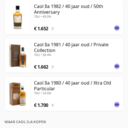
Caol Ila 1982 / 40 jaar oud / 50th
Anniversary
70cl • 49.5%
€ 1.652
?
Caol Ila 1981 / 40 jaar oud / Private
Collection
70cl • 58.4%
€ 1.662
?
Caol Ila 1980 / 40 jaar oud / Xtra Old
Particular
70cl • 54.6%
€ 1.700
?
WAAR CAOL ILA KOPEN