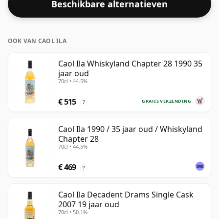
Beschikbare alternatieven
OOK VAN CAOL ILA
Caol Ila Whiskyland Chapter 28 1990 35
jaar oud
70cl • 44.5%
€ 515
GRATIS VERZENDING
?
Caol Ila 1990 / 35 jaar oud / Whiskyland
Chapter 28
70cl • 44.5%
€ 469
?
Caol Ila Decadent Drams Single Cask
2007 19 jaar oud
70cl • 50.1%