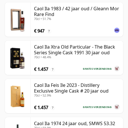
Caol Ila 1983 / 42 jaar oud / Gleann Mor
Rare Find
70cl • 51.7%
€ 947
?
Caol Ila Xtra Old Particular - The Black
Series Single Cask 1991 30 jaar oud
70cl • 48.4%
€ 1.457
GRATIS VERZENDING
?
Caol Ila Feis Ile 2023 - Distillery
Exclusive Single Cask # 20 jaar oud
70cl • 52.9%
€ 1.457
GRATIS VERZENDING
?
Caol Ila 1974 24 jaar oud, SMWS 53.32
70cl • 58.9%