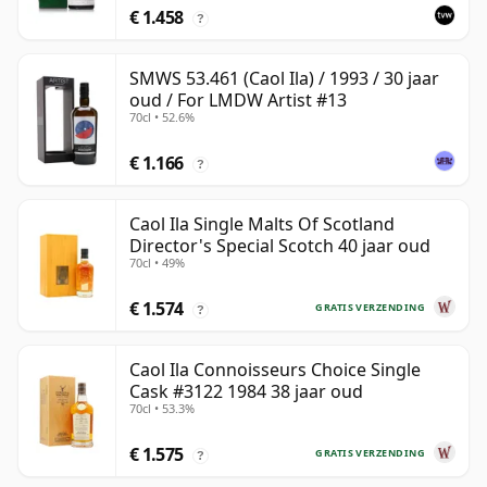
€ 1.458
?
SMWS 53.461 (Caol Ila) / 1993 / 30 jaar
oud / For LMDW Artist #13
70cl • 52.6%
€ 1.166
?
Caol Ila Single Malts Of Scotland
Director's Special Scotch 40 jaar oud
70cl • 49%
€ 1.574
GRATIS VERZENDING
?
Caol Ila Connoisseurs Choice Single
Cask #3122 1984 38 jaar oud
70cl • 53.3%
€ 1.575
GRATIS VERZENDING
?