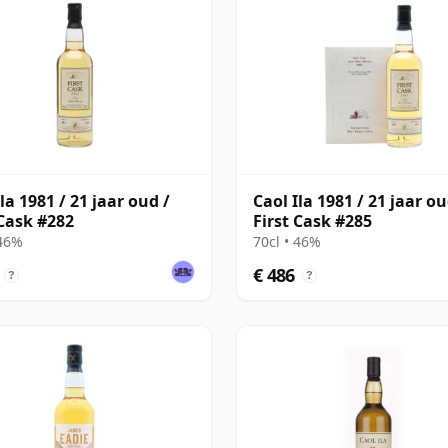
la 1981 / 21 jaar oud /
Caol Ila 1981 / 21 jaar ou
 Cask #282
First Cask #285
 46%
70cl • 46%
€ 486
?
?