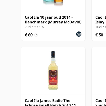
Caol Ila 10 jaar oud 2014 -
Caol 
Benchmark (Murray McDavid)
Islay
70cl • 53.1%
70cl •
€ 69
€ 50
?
Caol Ila James Eadie The
Caol 
Eclipse Small Batch 2010 11
Singl