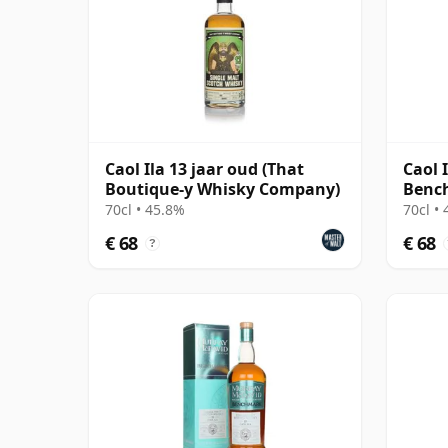
Caol Ila 13 jaar oud (That
Caol 
Boutique-y Whisky Company)
Bench
70cl • 45.8%
70cl •
€ 68
€ 68
?