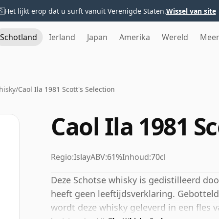
🇸
Het lijkt erop dat u surft vanuit Verenigde Staten.
Wissel van site
Schotland
Ierland
Japan
Amerika
Wereld
Mee
hisky
/
Caol Ila 1981 Scott's Selection
Caol Ila 1981 Sc
Regio:
Islay
ABV:
61%
Inhoud:
70cl
Deze Schotse whisky is gedistilleerd door
heeft geen leeftijdsverklaring. Gebotte
wordt deze whisky geleverd in een fles v