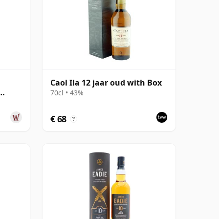
Caol Ila 12 jaar oud with Box
70cl • 43%
 oud
€ 68
?