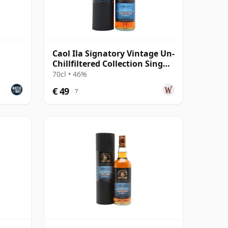
Caol Ila Signatory Vintage Un-
Chillfiltered Collection Sing
2016 10 jaar oud
70cl • 46%
€ 49
?