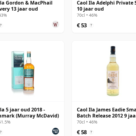
Ila Gordon & MacPhail
Caol Ila Adelphi Private 
very 13 jaar oud
10 jaar oud
 43%
70cl • 46%
€ 53
?
?
la 5 jaar oud 2018 -
Caol Ila James Eadie Sma
hmark (Murray McDavid)
Batch Release 2012 9 ja
 51.5%
70cl • 46%
€ 58
?
?