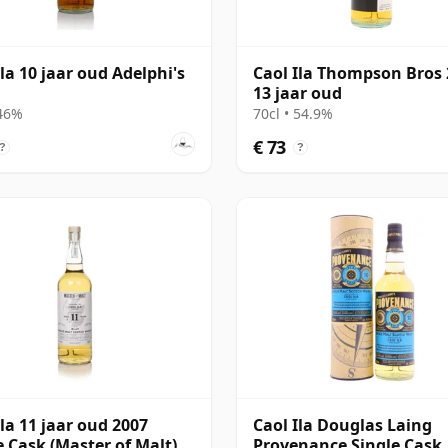
Ila 10 jaar oud Adelphi's
Caol Ila Thompson Bros
13 jaar oud
 46%
70cl • 54.9%
€ 73
?
?
Ila 11 jaar oud 2007
Caol Ila Douglas Laing
e Cask (Master of Malt)
Provenance Single Cask