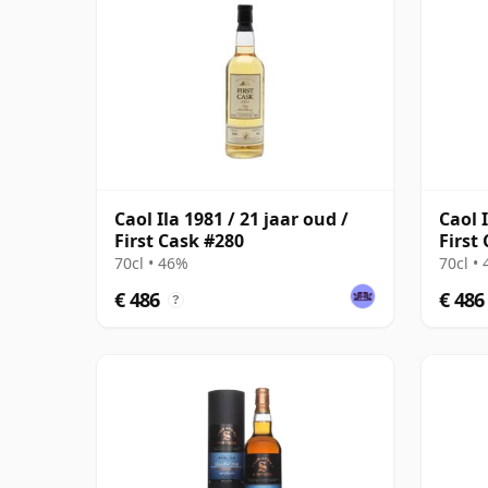
Caol Ila 1981 / 21 jaar oud /
Caol I
First Cask #280
First
70cl • 46%
70cl •
€ 486
€ 486
?