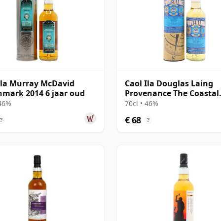
Ila Murray McDavid
Caol Ila Douglas Laing
mark 2014 6 jaar oud
Provenance The Coastal
Collection Si 2012 8 jaar
 46%
70cl • 46%
€ 68
?
?