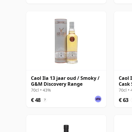
Caol Ila 13 jaar oud / Smoky /
Caol 
G&M Discovery Range
Cask 
70cl • 43%
70cl •
€ 48
€ 63
?