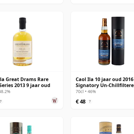
Ila Great Drams Rare
Caol Ila 10 jaar oud 2016
Series 2013 9 jaar oud
Signatory Un-Chillfilter
 48.2%
70cl • 46%
€ 48
?
?