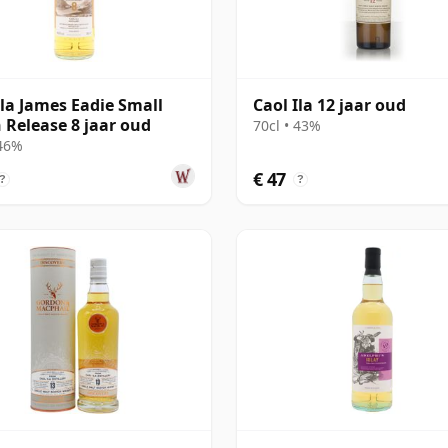
Ila James Eadie Small
Caol Ila 12 jaar oud
 Release 8 jaar oud
70cl • 43%
 46%
€ 47
?
?