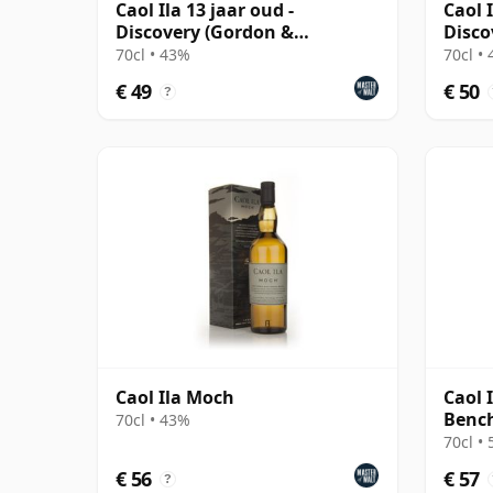
Caol Ila 13 jaar oud -
Caol 
Discovery (Gordon &
Disco
MacPhail)
70cl • 43%
70cl •
€ 49
€ 50
?
Caol Ila Moch
Caol I
Benc
70cl • 43%
70cl •
€ 56
€ 57
?