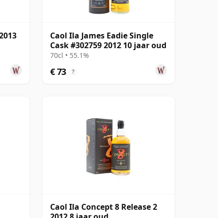
 2013
Caol Ila James Eadie Single
Cask #302759 2012 10 jaar oud
70cl • 55.1%
€ 73
?
Caol Ila Concept 8 Release 2
2012 8 jaar oud