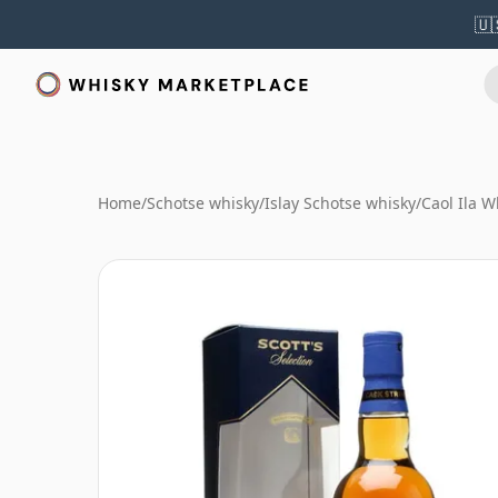
🇺
Home
/
Schotse whisky
/
Islay Schotse whisky
/
Caol Ila W