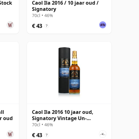
Stock
Caol Ila 2016 / 10 jaar oud /
Signatory
70cl • 46%
€ 43
?
ll
Caol Ila 2016 10 jaar oud,
ar oud
Signatory Vintage Un-
chillfiltered Collection
70cl • 46%
€ 43
?