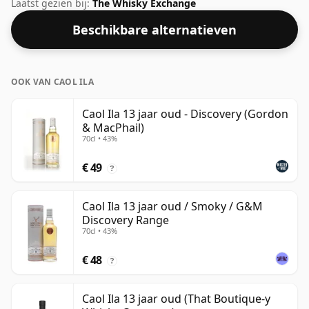
geleverd in een standaardfles van 70 cl met een
Laatst gezien bij:
The Whisky Exchange
afwijkende sterkte van 51,6%.
Beschikbare alternatieven
OOK VAN CAOL ILA
Caol Ila 13 jaar oud - Discovery (Gordon
& MacPhail)
70cl • 43%
€ 49
?
Caol Ila 13 jaar oud / Smoky / G&M
Discovery Range
70cl • 43%
€ 48
?
Caol Ila 13 jaar oud (That Boutique-y