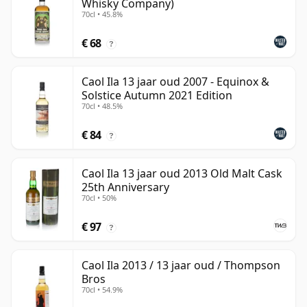
Whisky Company)
70cl • 45.8%
€ 68
?
Caol Ila 13 jaar oud 2007 - Equinox &
Solstice Autumn 2021 Edition
70cl • 48.5%
€ 84
?
Caol Ila 13 jaar oud 2013 Old Malt Cask
25th Anniversary
70cl • 50%
€ 97
?
Caol Ila 2013 / 13 jaar oud / Thompson
Bros
70cl • 54.9%