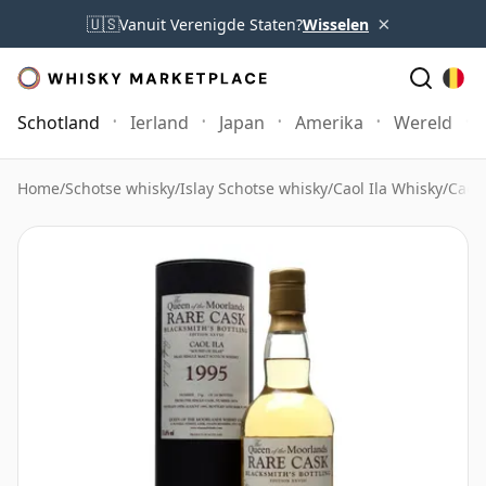
×
🇺🇸
Vanuit Verenigde Staten?
Wisselen
Schotland
Ierland
Japan
Amerika
Wereld
Home
/
Schotse whisky
/
Islay Schotse whisky
/
Caol Ila Whisky
/
Caol