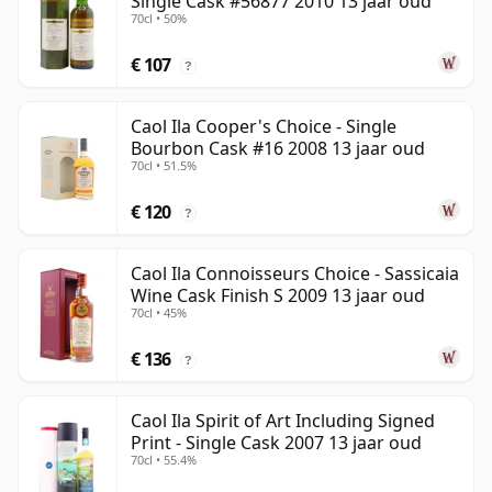
Single Cask #56877 2010 13 jaar oud
70cl • 50%
€ 107
?
Caol Ila Cooper's Choice - Single
Bourbon Cask #16 2008 13 jaar oud
70cl • 51.5%
€ 120
?
Caol Ila Connoisseurs Choice - Sassicaia
Wine Cask Finish S 2009 13 jaar oud
70cl • 45%
€ 136
?
Caol Ila Spirit of Art Including Signed
Print - Single Cask 2007 13 jaar oud
70cl • 55.4%