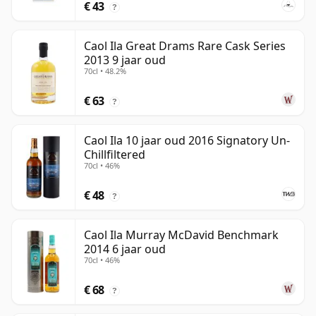
€ 43
?
Caol Ila Great Drams Rare Cask Series
2013 9 jaar oud
70cl • 48.2%
€ 63
?
Caol Ila 10 jaar oud 2016 Signatory Un-
Chillfiltered
70cl • 46%
€ 48
?
Caol Ila Murray McDavid Benchmark
2014 6 jaar oud
70cl • 46%
€ 68
?