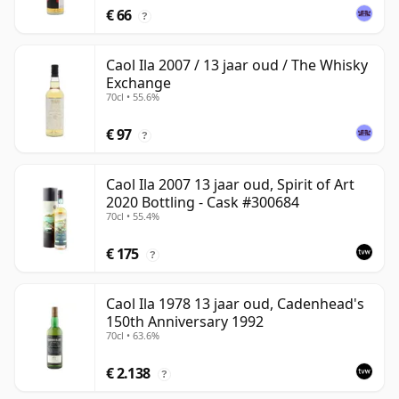
€ 66
?
Caol Ila 2007 / 13 jaar oud / The Whisky
Exchange
70cl • 55.6%
€ 97
?
Caol Ila 2007 13 jaar oud, Spirit of Art
2020 Bottling - Cask #300684
70cl • 55.4%
€ 175
?
Caol Ila 1978 13 jaar oud, Cadenhead's
150th Anniversary 1992
70cl • 63.6%
€ 2.138
?