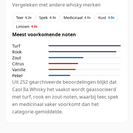
Vergeleken met andere whisky-merken
Teer
Spek
Medicinaal
Kust
6.2x
4.3x
4.0x
4.0x
Limoen
4.0x
Meest voorkomende noten
Turf
Rook
Zout
Citrus
Vanille
Pekel
Uit 252 gearchiveerde beoordelingen blijkt dat
Caol Ila Whisky het vaakst wordt geassocieerd
met turf, rook en zout-noten, waarbij teer, spek
en medicinaal vaker voorkomt dan het
categorie-gemiddelde.