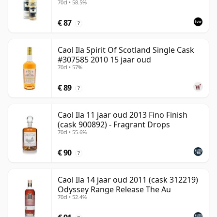
70cl • 58.5%
€ 87
?
Caol Ila Spirit Of Scotland Single Cask
#307585 2010 15 jaar oud
70cl • 57%
€ 89
?
Caol Ila 11 jaar oud 2013 Fino Finish
(cask 900892) - Fragrant Drops
70cl • 55.6%
€ 90
?
Caol Ila 14 jaar oud 2011 (cask 312219)
Odyssey Range Release The Au
70cl • 52.4%