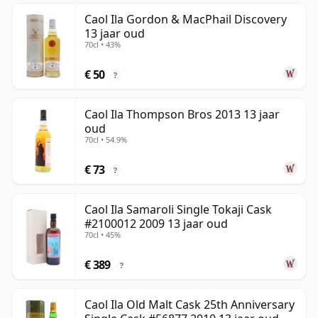
Caol Ila Gordon & MacPhail Discovery
13 jaar oud
70cl • 43%
€ 50
?
Caol Ila Thompson Bros 2013 13 jaar
oud
70cl • 54.9%
€ 73
?
Caol Ila Samaroli Single Tokaji Cask
#2100012 2009 13 jaar oud
70cl • 45%
€ 389
?
Caol Ila Old Malt Cask 25th Anniversary