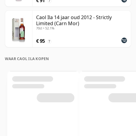
€ 91
?
Caol Ila 14 jaar oud 2012 - Strictly
Limited (Carn Mor)
70cl • 52.1%
€ 95
?
WAAR CAOL ILA KOPEN