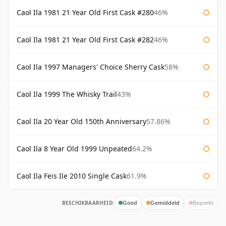
Caol Ila 1981 21 Year Old First Cask #280
46%
Caol Ila 1981 21 Year Old First Cask #282
46%
Caol Ila 1997 Managers' Choice Sherry Cask
58%
Caol Ila 1999 The Whisky Trail
43%
Caol Ila 20 Year Old 150th Anniversary
57.86%
Caol Ila 8 Year Old 1999 Unpeated
64.2%
Caol Ila Feis Ile 2010 Single Cask
61.9%
BESCHIKBAARHEID:
Goed
Gemiddeld
Beperkt