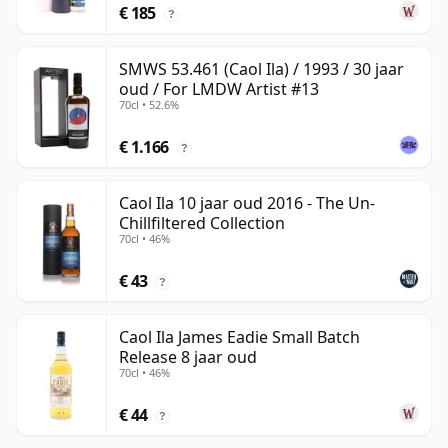
€ 185
?
SMWS 53.461 (Caol Ila) / 1993 / 30 jaar
oud / For LMDW Artist #13
70cl • 52.6%
€ 1.166
?
Caol Ila 10 jaar oud 2016 - The Un-
Chillfiltered Collection
70cl • 46%
€ 43
?
Caol Ila James Eadie Small Batch
Release 8 jaar oud
70cl • 46%
€ 44
?