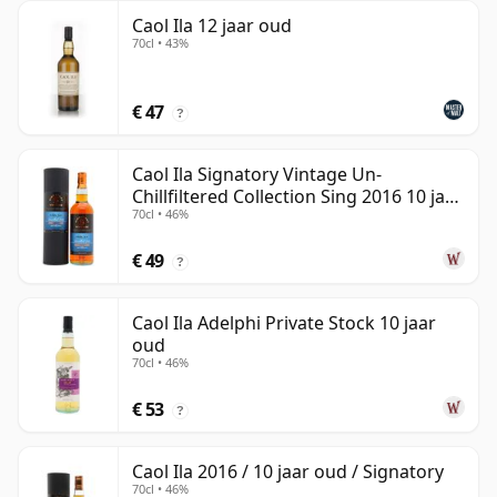
Caol Ila 12 jaar oud
70cl • 43%
€ 47
?
Caol Ila Signatory Vintage Un-
Chillfiltered Collection Sing 2016 10 jaar
70cl • 46%
oud
€ 49
?
Caol Ila Adelphi Private Stock 10 jaar
oud
70cl • 46%
€ 53
?
Caol Ila 2016 / 10 jaar oud / Signatory
70cl • 46%