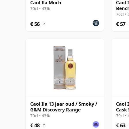
Caol Ila Moch
Caol I
Benc
70cl • 43%
70cl •
€ 56
€ 57
?
Caol Ila 13 jaar oud / Smoky /
Caol 
G&M Discovery Range
Cask 
70cl • 43%
70cl •
€ 48
€ 63
?