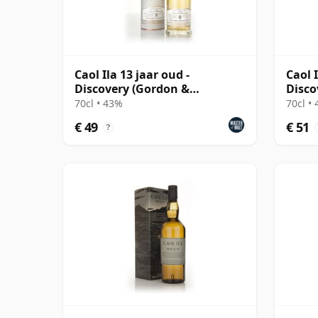
Caol Ila 13 jaar oud -
Caol 
Discovery (Gordon &
Disco
MacPhail)
70cl • 43%
70cl •
€ 49
€ 51
?