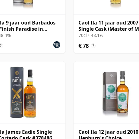
Ila 9 jaar oud Barbados
Caol Ila 11 jaar oud 2007
inish Paradise in
Single Cask (Master of M
 Collection -
(48.1%)
 48.4%
70cl • 48.1%
€ 78
?
?
Ila James Eadie Single
Caol Ila 12 jaar oud 2010 
Cortado Cask #378486
Hepburn's Choice