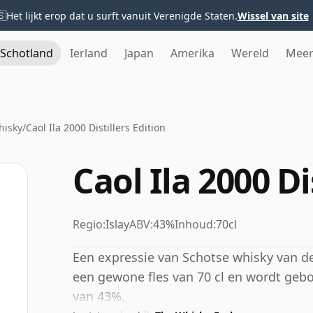
🇸
Het lijkt erop dat u surft vanuit Verenigde Staten.
Wissel van site
Schotland
Ierland
Japan
Amerika
Wereld
Mee
hisky
/
Caol Ila 2000 Distillers Edition
Caol Ila 2000 Di
Regio:
Islay
ABV:
43%
Inhoud:
70cl
Een expressie van Schotse whisky van de C
een gewone fles van 70 cl en wordt geb
van 43%.