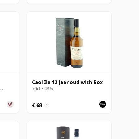
Caol Ila 12 jaar oud with Box
70cl • 43%
 oud
€ 68
?