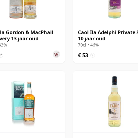
Ila Gordon & MacPhail
Caol Ila Adelphi Private 
very 13 jaar oud
10 jaar oud
 43%
70cl • 46%
€ 53
?
?