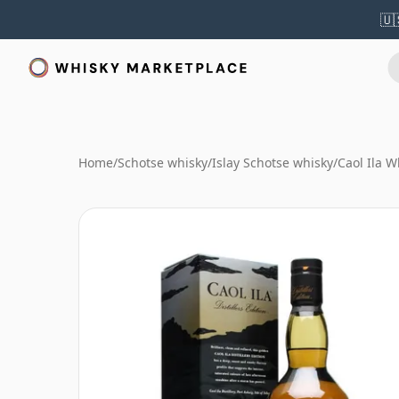
🇺
Home
/
Schotse whisky
/
Islay Schotse whisky
/
Caol Ila W