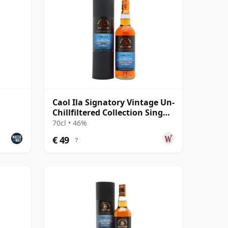
Caol Ila Signatory Vintage Un-
Chillfiltered Collection Sing
2016 10 jaar oud
70cl • 46%
€ 49
?