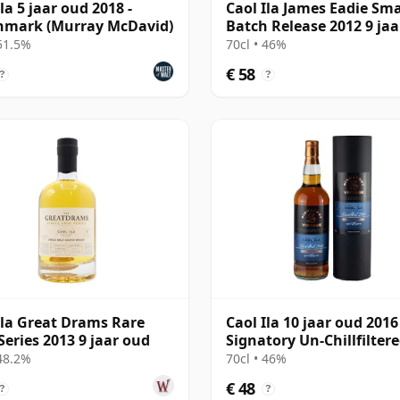
la 5 jaar oud 2018 -
Caol Ila James Eadie Sma
hmark (Murray McDavid)
Batch Release 2012 9 ja
 51.5%
70cl • 46%
€ 58
?
?
Ila Great Drams Rare
Caol Ila 10 jaar oud 2016
Series 2013 9 jaar oud
Signatory Un-Chillfilter
 48.2%
70cl • 46%
€ 48
?
?