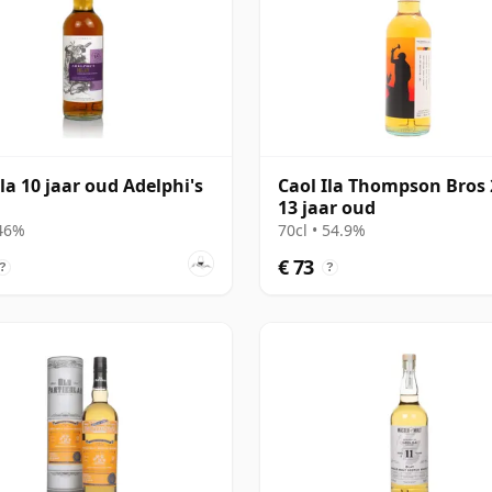
Ila 10 jaar oud Adelphi's
Caol Ila Thompson Bros
13 jaar oud
 46%
70cl • 54.9%
€ 73
?
?