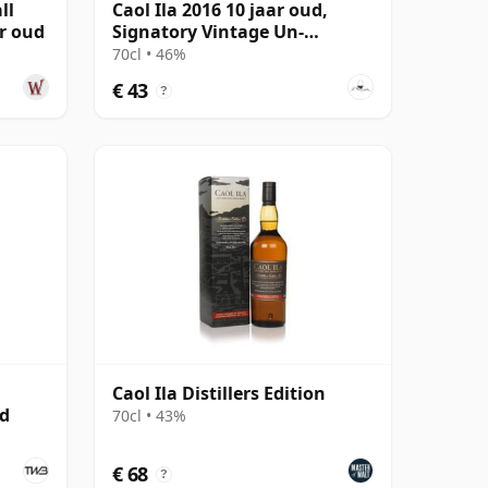
ll
Caol Ila 2016 10 jaar oud,
ar oud
Signatory Vintage Un-
chillfiltered Collection
70cl • 46%
€ 43
?
Caol Ila Distillers Edition
ed
70cl • 43%
€ 68
?