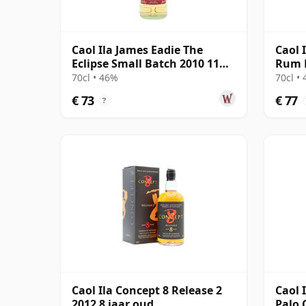
Caol Ila James Eadie The
Caol 
Eclipse Small Batch 2010 11
Rum F
jaar oud
Smoke
70cl • 46%
70cl •
€ 73
€ 77
?
Caol Ila Concept 8 Release 2
Caol 
2012 8 jaar oud
Palo 