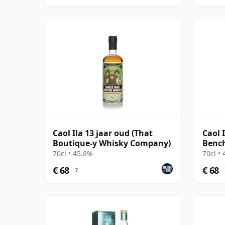
Caol Ila 13 jaar oud (That
Caol 
Boutique-y Whisky Company)
Bench
70cl • 45.8%
70cl •
€ 68
€ 68
?