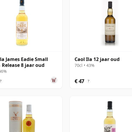
Ila James Eadie Small
Caol Ila 12 jaar oud
 Release 8 jaar oud
70cl • 43%
 46%
€ 47
?
?