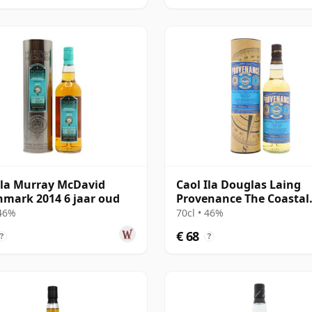
Ila Murray McDavid
Caol Ila Douglas Laing
mark 2014 6 jaar oud
Provenance The Coastal
Collection Si 2012 8 jaar
 46%
70cl • 46%
€ 68
?
?