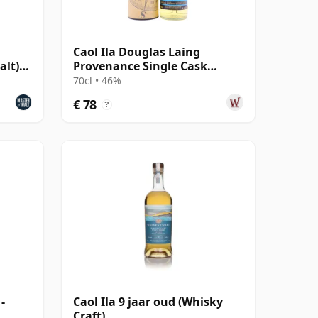
Caol Ila Douglas Laing
alt)
Provenance Single Cask
#14552 2010 10 jaar oud
70cl • 46%
€ 78
?
-
Caol Ila 9 jaar oud (Whisky
Craft)