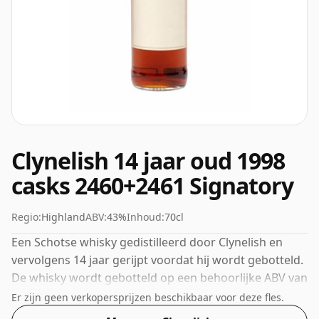
Clynelish 14 jaar oud 1998
casks 2460+2461 Signatory
Regio:
Highland
ABV:
43%
Inhoud:
70cl
Een Schotse whisky gedistilleerd door Clynelish en
vervolgens 14 jaar gerijpt voordat hij wordt gebotteld.
De whisky wordt gebotteld op een behoorlijke ABV van
43%, een stapje hoger dan het standaardniveau van
Er zijn geen verkopersprijzen beschikbaar voor deze fles.
40%, en wordt geleverd in de feitelijke flesgrootte van