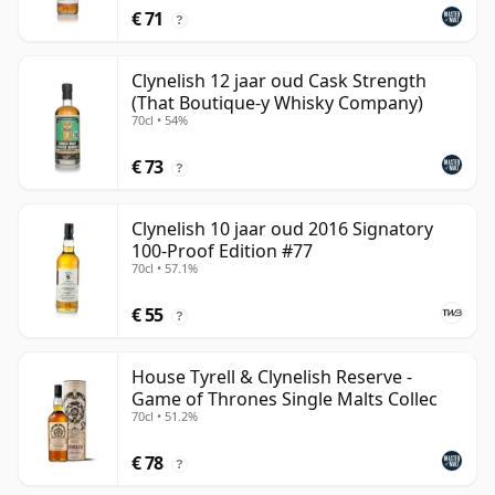
€ 71
?
Clynelish 12 jaar oud Cask Strength
(That Boutique-y Whisky Company)
70cl • 54%
€ 73
?
Clynelish 10 jaar oud 2016 Signatory
100-Proof Edition #77
70cl • 57.1%
€ 55
?
House Tyrell & Clynelish Reserve -
Game of Thrones Single Malts Collec
70cl • 51.2%
€ 78
?