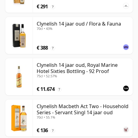
€ 291
?
Clynelish 14 jaar oud / Flora & Fauna
70cl • 43%
€ 388
?
Clynelish 14 jaar oud, Royal Marine
Hotel Sixties Bottling - 92 Proof
75cl • 52.57%
€ 11.674
?
Clynelish Macbeth Act Two - Household
Series - Servant Singl 14 jaar oud
70cl • 55.1%
€ 136
?