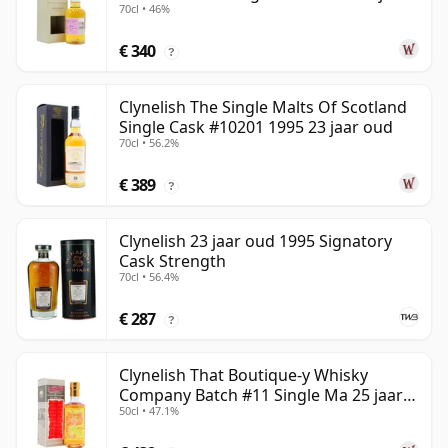
70cl • 46%
oud
€ 340
?
Clynelish The Single Malts Of Scotland
Single Cask #10201 1995 23 jaar oud
70cl • 56.2%
€ 389
?
Clynelish 23 jaar oud 1995 Signatory
Cask Strength
70cl • 56.4%
€ 287
?
Clynelish That Boutique-y Whisky
Company Batch #11 Single Ma 25 jaar
50cl • 47.1%
oud