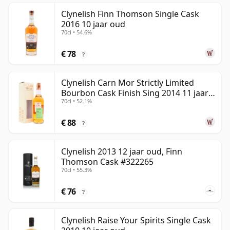
Clynelish Finn Thomson Single Cask
2016 10 jaar oud
70cl • 54.6%
€ 78
?
Clynelish Carn Mor Strictly Limited
Bourbon Cask Finish Sing 2014 11 jaar
70cl • 52.1%
oud
€ 88
?
Clynelish 2013 12 jaar oud, Finn
Thomson Cask #322265
70cl • 55.3%
€ 76
?
Clynelish Raise Your Spirits Single Cask