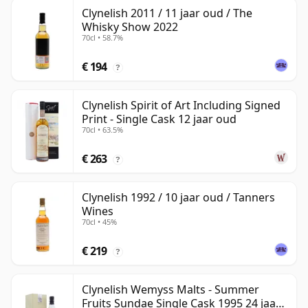
Clynelish 2011 / 11 jaar oud / The
Whisky Show 2022
70cl • 58.7%
€ 194
?
Clynelish Spirit of Art Including Signed
Print - Single Cask 12 jaar oud
70cl • 63.5%
€ 263
?
Clynelish 1992 / 10 jaar oud / Tanners
Wines
70cl • 45%
€ 219
?
Clynelish Wemyss Malts - Summer
Fruits Sundae Single Cask 1995 24 jaar