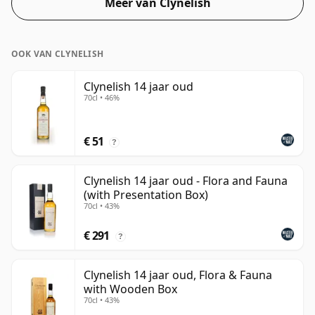
Meer van Clynelish
70cl.
OOK VAN CLYNELISH
Clynelish 14 jaar oud
70cl • 46%
€ 51
?
Clynelish 14 jaar oud - Flora and Fauna
(with Presentation Box)
70cl • 43%
€ 291
?
Clynelish 14 jaar oud, Flora & Fauna
with Wooden Box
70cl • 43%