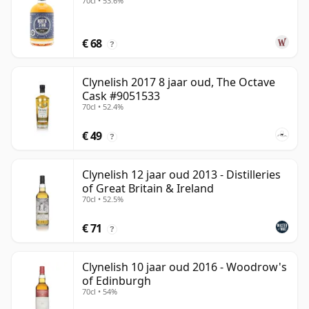
70cl • 53.6%
€ 68
?
Clynelish 2017 8 jaar oud, The Octave
Cask #9051533
70cl • 52.4%
€ 49
?
Clynelish 12 jaar oud 2013 - Distilleries
of Great Britain & Ireland
70cl • 52.5%
€ 71
?
Clynelish 10 jaar oud 2016 - Woodrow's
of Edinburgh
70cl • 54%