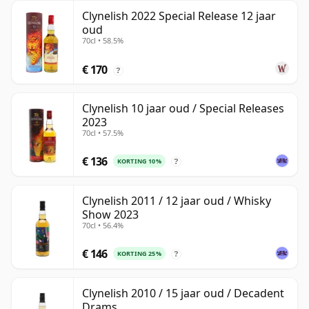
Clynelish 2022 Special Release 12 jaar
oud
70cl • 58.5%
€ 170
?
Clynelish 10 jaar oud / Special Releases
2023
70cl • 57.5%
€ 136
KORTING 10%
?
Clynelish 2011 / 12 jaar oud / Whisky
Show 2023
70cl • 56.4%
€ 146
KORTING 25%
?
Clynelish 2010 / 15 jaar oud / Decadent
Drams