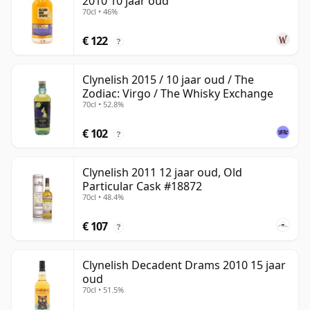
2010 10 jaar oud
70cl • 46%
€ 122
?
Clynelish 2015 / 10 jaar oud / The
Zodiac: Virgo / The Whisky Exchange
70cl • 52.8%
€ 102
?
Clynelish 2011 12 jaar oud, Old
Particular Cask #18872
70cl • 48.4%
€ 107
?
Clynelish Decadent Drams 2010 15 jaar
oud
70cl • 51.5%