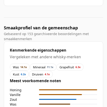
Smaakprofiel van de gemeenschap
Gebaseerd op 153 gearchiveerde beoordelingen met
smaakkenmerken
Kenmerkende eigenschappen
Vergeleken met andere whisky-merken
Was
Mineraal
Grapefruit
14.1x
11.1x
6.3x
Kust
Druiven
6.2x
4.1x
Meest voorkomende noten
Honing
Vanille
Zout
Was