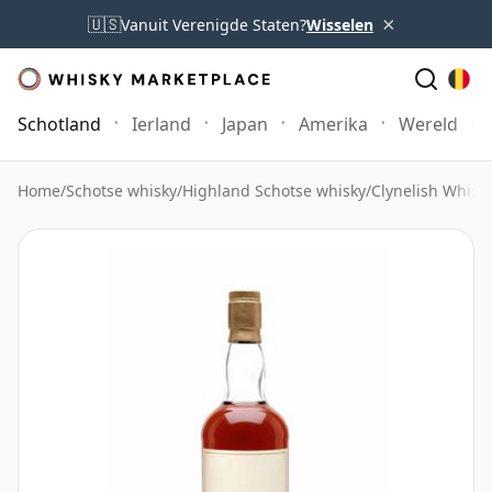
×
🇺🇸
Vanuit Verenigde Staten?
Wisselen
Schotland
Ierland
Japan
Amerika
Wereld
Home
/
Schotse whisky
/
Highland Schotse whisky
/
Clynelish Whisk