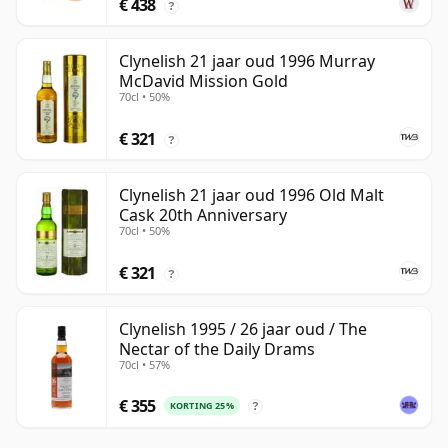
€ 438
?
Clynelish 21 jaar oud 1996 Murray
McDavid Mission Gold
70cl • 50%
€ 321
?
Clynelish 21 jaar oud 1996 Old Malt
Cask 20th Anniversary
70cl • 50%
€ 321
?
Clynelish 1995 / 26 jaar oud / The
Nectar of the Daily Drams
70cl • 57%
€ 355
KORTING 25%
?