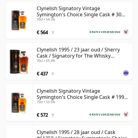
Clynelish Signatory Vintage
Symington's Choice Single Cask # 30
70cl • 54.5%
jaar oud
€ 564
GRATIS VERZENDING
?
Clynelish 1995 / 23 jaar oud / Sherry
Cask / Signatory for The Whisky
70cl • 55.4%
Exchange
€ 437
?
Clynelish Signatory Vintage
Symington's Choice Single Cask # 1995
70cl • 53.5%
28 jaar oud
€ 572
GRATIS VERZENDING
?
Clynelish 1995 / 28 jaar oud / Cask