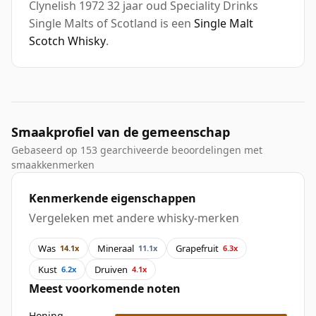
Clynelish 1972 32 jaar oud Speciality Drinks
Single Malts of Scotland is een
Single Malt
Scotch Whisky
.
Smaakprofiel van de gemeenschap
Gebaseerd op 153 gearchiveerde beoordelingen met
smaakkenmerken
Kenmerkende eigenschappen
Vergeleken met andere whisky-merken
Was
Mineraal
Grapefruit
14.1x
11.1x
6.3x
Kust
Druiven
6.2x
4.1x
Meest voorkomende noten
Honing