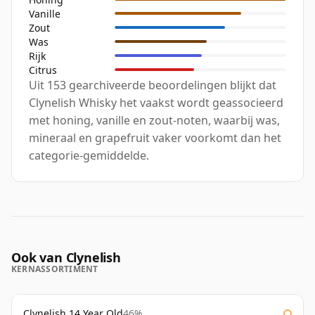
Vanille
Zout
Was
Rijk
Citrus
Uit 153 gearchiveerde beoordelingen blijkt dat
Clynelish Whisky het vaakst wordt geassocieerd
met honing, vanille en zout-noten, waarbij was,
mineraal en grapefruit vaker voorkomt dan het
categorie-gemiddelde.
Ook van Clynelish
KERNASSORTIMENT
Clynelish 14 Year Old
46%