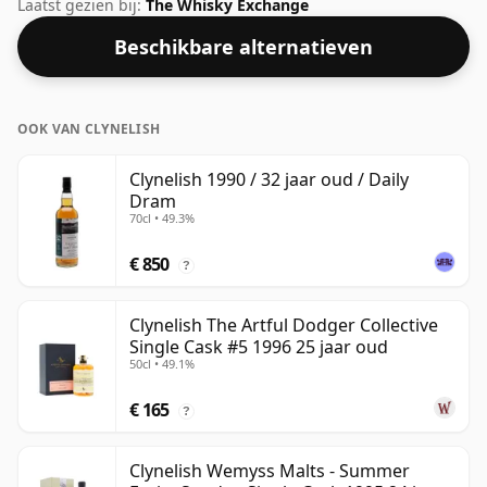
deze whisky geleverd in een fles van 70cl.
Laatst gezien bij:
The Whisky Exchange
Beschikbare alternatieven
OOK VAN CLYNELISH
Clynelish 1990 / 32 jaar oud / Daily
Dram
70cl • 49.3%
€ 850
?
Clynelish The Artful Dodger Collective
Single Cask #5 1996 25 jaar oud
50cl • 49.1%
€ 165
?
Clynelish Wemyss Malts - Summer