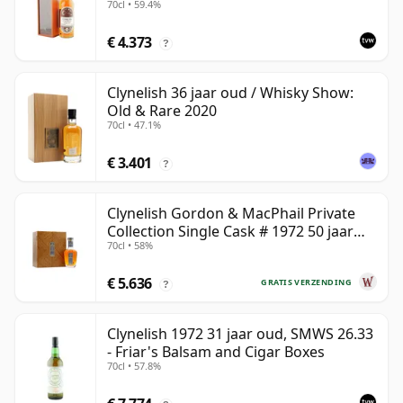
70cl • 59.4%
€ 4.373
?
Clynelish 36 jaar oud / Whisky Show:
Old & Rare 2020
70cl • 47.1%
€ 3.401
?
Clynelish Gordon & MacPhail Private
Collection Single Cask # 1972 50 jaar
70cl • 58%
oud
€ 5.636
GRATIS VERZENDING
?
Clynelish 1972 31 jaar oud, SMWS 26.33
- Friar's Balsam and Cigar Boxes
70cl • 57.8%