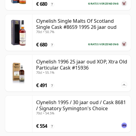
€ 680
GRATIS VERZENDING
?
Clynelish Single Malts Of Scotland
Single Cask #8659 1995 26 jaar oud
70cl • 50.7%
€ 680
GRATIS VERZENDING
?
Clynelish 1996 25 jaar oud XOP, Xtra Old
Particular Cask #15936
70cl • 55.1%
€ 491
?
Clynelish 1995 / 30 jaar oud / Cask 8681
/ Signatory Symington's Choice
70cl • 54.5%
€ 554
?