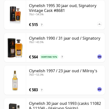
Clynelish 1995 30 jaar oud, Signatory
Vintage Cask #8681
70cl • 54.5%
€ 515
?
Clynelish 1990 / 31 jaar oud / Signatory
70cl • 43.5%
€ 564
KORTING 15%
?
Clynelish 1997 / 23 jaar oud / Milroy's
70cl • 53.3%
€ 583
?
Clynelish 30 jaar oud 1993 (casks 11082
& 11104) - (Halcyon Spirits)