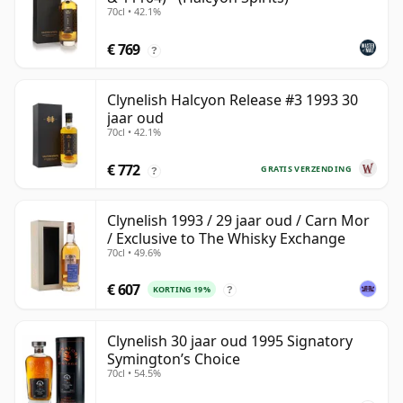
70cl • 42.1%
€ 769
?
Clynelish Halcyon Release #3 1993 30
jaar oud
70cl • 42.1%
€ 772
GRATIS VERZENDING
?
Clynelish 1993 / 29 jaar oud / Carn Mor
/ Exclusive to The Whisky Exchange
70cl • 49.6%
€ 607
KORTING 19%
?
Clynelish 30 jaar oud 1995 Signatory
Symington’s Choice
70cl • 54.5%