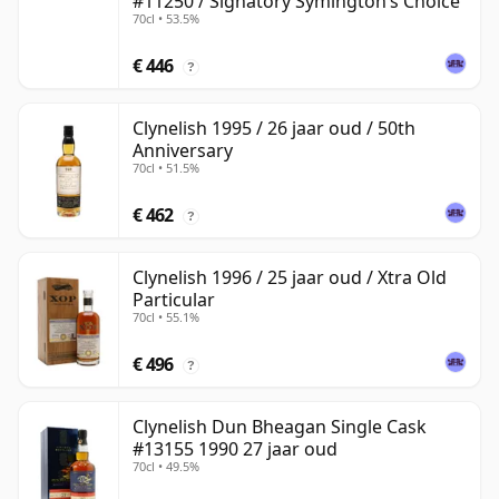
#11250 / Signatory Symington’s Choice
70cl • 53.5%
€ 446
?
Clynelish 1995 / 26 jaar oud / 50th
Anniversary
70cl • 51.5%
€ 462
?
Clynelish 1996 / 25 jaar oud / Xtra Old
Particular
70cl • 55.1%
€ 496
?
Clynelish Dun Bheagan Single Cask
#13155 1990 27 jaar oud
70cl • 49.5%