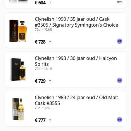
€ 604
?
Clynelish 1990 / 35 jaar oud / Cask
#3505 / Signatory Symington’s Choice
70cl • 40.6%
€ 728
?
Clynelish 1993 / 30 jaar oud / Halcyon
Spirits
70cl • 42.1%
€ 729
?
Clynelish 1983 / 24 jaar oud / Old Malt
Cask #3555
70cl • 50%
€ 777
?