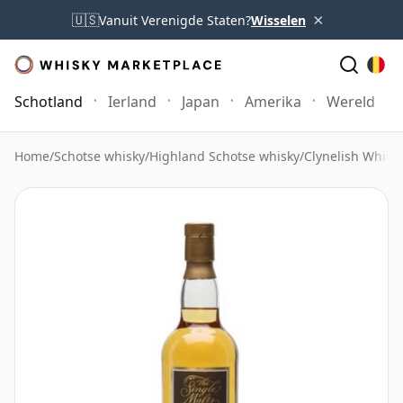
×
🇺🇸
Vanuit Verenigde Staten?
Wisselen
Schotland
Ierland
Japan
Amerika
Wereld
Home
/
Schotse whisky
/
Highland Schotse whisky
/
Clynelish Whisk