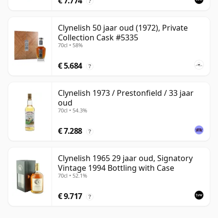
€ 7.774
?
Clynelish 50 jaar oud (1972), Private
Collection Cask #5335
70cl • 58%
€ 5.684
?
Clynelish 1973 / Prestonfield / 33 jaar
oud
70cl • 54.3%
€ 7.288
?
Clynelish 1965 29 jaar oud, Signatory
Vintage 1994 Bottling with Case
70cl • 52.1%
€ 9.717
?