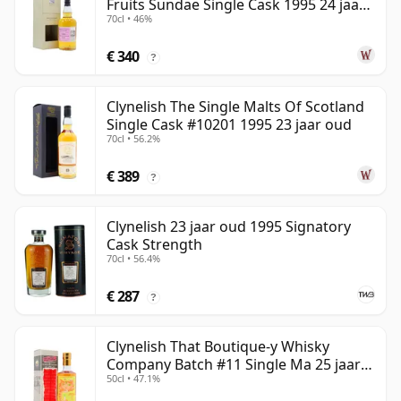
Fruits Sundae Single Cask 1995 24 jaar
70cl • 46%
oud
€ 340
?
Clynelish The Single Malts Of Scotland
Single Cask #10201 1995 23 jaar oud
70cl • 56.2%
€ 389
?
Clynelish 23 jaar oud 1995 Signatory
Cask Strength
70cl • 56.4%
€ 287
?
Clynelish That Boutique-y Whisky
Company Batch #11 Single Ma 25 jaar
50cl • 47.1%
oud