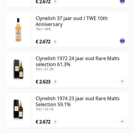
€ 2.672
?
Clynelish 37 jaar oud / TWE 10th
Anniversary
70cl • 46%
€ 2.672
?
Clynelish 1972 24 jaar oud Rare Malts
selection 61.3%
70cl • 61.3%
€ 2.623
?
Clynelish 1974 23 jaar oud Rare Malts
Selection 59.1%
70cl • 59.1%
€ 2.672
?