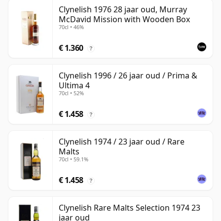
Clynelish 1976 28 jaar oud, Murray
McDavid Mission with Wooden Box
70cl • 46%
€ 1.360
?
Clynelish 1996 / 26 jaar oud / Prima &
Ultima 4
70cl • 52%
€ 1.458
?
Clynelish 1974 / 23 jaar oud / Rare
Malts
70cl • 59.1%
€ 1.458
?
Clynelish Rare Malts Selection 1974 23
jaar oud