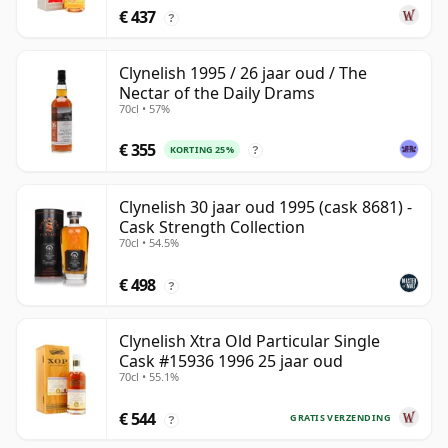
€ 437
?
Clynelish 1995 / 26 jaar oud / The
Nectar of the Daily Drams
70cl • 57%
€ 355
KORTING 25%
?
Clynelish 30 jaar oud 1995 (cask 8681) -
Cask Strength Collection
70cl • 54.5%
€ 498
?
Clynelish Xtra Old Particular Single
Cask #15936 1996 25 jaar oud
70cl • 55.1%
€ 544
GRATIS VERZENDING
?