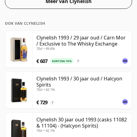
Meer van Clynelish
een vleugje turfrook.
OOK VAN CLYNELISH
Clynelish 1993 / 29 jaar oud / Carn Mor
/ Exclusive to The Whisky Exchange
70cl • 49.6%
€ 607
KORTING 19%
?
Clynelish 1993 / 30 jaar oud / Halcyon
Spirits
70cl • 42.1%
€ 729
?
Clynelish 30 jaar oud 1993 (casks 11082
& 11104) - (Halcyon Spirits)
70cl • 42.1%