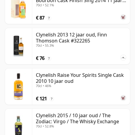
Bourbon Cask Finish Sing 2014 11 jaar
70cl • 52.1%
oud
€ 87
?
Clynelish 2013 12 jaar oud, Finn
Thomson Cask #322265
70cl • 55.3%
€ 76
?
Clynelish Raise Your Spirits Single Cask
2010 10 jaar oud
70cl • 46%
€ 121
?
Clynelish 2015 / 10 jaar oud / The
Zodiac: Virgo / The Whisky Exchange
70cl • 52.8%