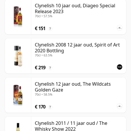
Clynelish 10 jaar oud, Diageo Special
Release 2023
70cl • 57.5%
€ 151
?
Clynelish 2008 12 jaar oud, Spirit of Art
2020 Bottling
70cl • 63.5%
€ 219
?
Clynelish 12 jaar oud, The Wildcats
Golden Gaze
70cl • 58.5%
€ 170
?
Clynelish 2011 / 11 jaar oud / The
Whisky Show 2022