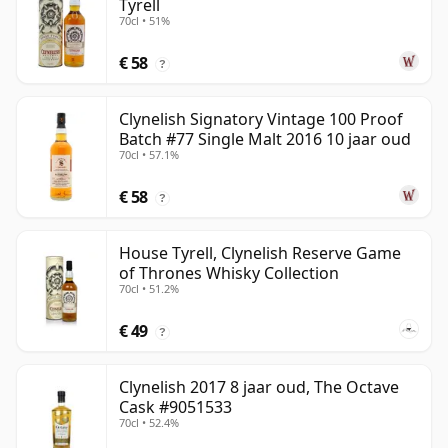
Tyrell
70cl • 51%
€ 58
?
Clynelish Signatory Vintage 100 Proof
Batch #77 Single Malt 2016 10 jaar oud
70cl • 57.1%
€ 58
?
House Tyrell, Clynelish Reserve Game
of Thrones Whisky Collection
70cl • 51.2%
€ 49
?
Clynelish 2017 8 jaar oud, The Octave
Cask #9051533
70cl • 52.4%