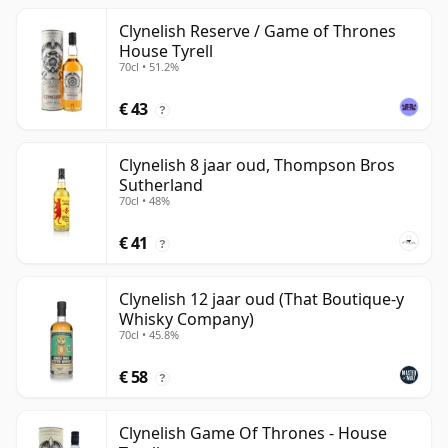
Clynelish Reserve / Game of Thrones
House Tyrell
70cl • 51.2%
€ 43
?
Clynelish 8 jaar oud, Thompson Bros
Sutherland
70cl • 48%
€ 41
?
Clynelish 12 jaar oud (That Boutique-y
Whisky Company)
70cl • 45.8%
€ 58
?
Clynelish Game Of Thrones - House