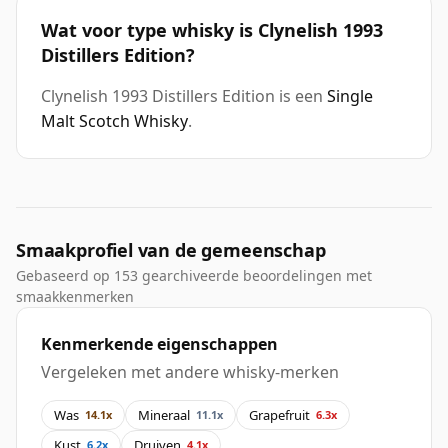
Wat voor type whisky is Clynelish 1993
Distillers Edition?
Clynelish 1993 Distillers Edition is een
Single
Malt Scotch Whisky
.
Smaakprofiel van de gemeenschap
Gebaseerd op 153 gearchiveerde beoordelingen met
smaakkenmerken
Kenmerkende eigenschappen
Vergeleken met andere whisky-merken
Was
Mineraal
Grapefruit
14.1x
11.1x
6.3x
Kust
Druiven
6.2x
4.1x