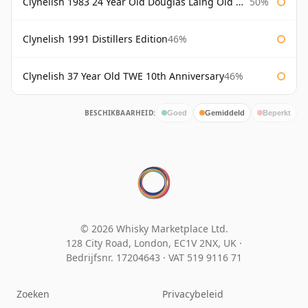
Clynelish 1983 24 Year Old Douglas Laing Old Malt Cask
50%
Clynelish 1991 Distillers Edition
46%
Clynelish 37 Year Old TWE 10th Anniversary
46%
BESCHIKBAARHEID:
Goed
Gemiddeld
Beperkt
© 2026 Whisky Marketplace Ltd.
128 City Road, London, EC1V 2NX, UK ·
Bedrijfsnr. 17204643
·
VAT 519 9116 71
Zoeken
Privacybeleid