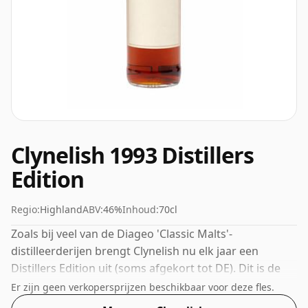
Clynelish 1993 Distillers
Edition
Regio:
Highland
ABV:
46%
Inhoud:
70cl
Zoals bij veel van de Diageo 'Classic Malts'-
distilleerderijen brengt Clynelish nu elk jaar een
Distillers Edition uit (soms afgekort tot DE). Dit is de
jaarlijkse release voor 1993 en is gebotteld op 46%.
Er zijn geen verkopersprijzen beschikbaar voor deze fles.
Clynelish-whisky's zijn vaak wasachtig en bloemig met