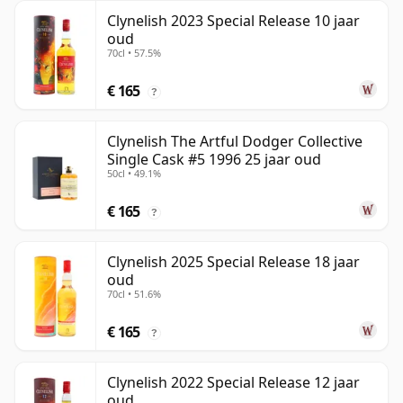
Clynelish 2023 Special Release 10 jaar
oud
70cl • 57.5%
€ 165
?
Clynelish The Artful Dodger Collective
Single Cask #5 1996 25 jaar oud
50cl • 49.1%
€ 165
?
Clynelish 2025 Special Release 18 jaar
oud
70cl • 51.6%
€ 165
?
Clynelish 2022 Special Release 12 jaar
oud