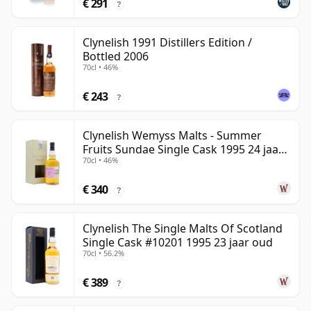
€ 291
?
Clynelish 1991 Distillers Edition /
Bottled 2006
70cl • 46%
€ 243
?
Clynelish Wemyss Malts - Summer
Fruits Sundae Single Cask 1995 24 jaar
70cl • 46%
oud
€ 340
?
Clynelish The Single Malts Of Scotland
Single Cask #10201 1995 23 jaar oud
70cl • 56.2%
€ 389
?