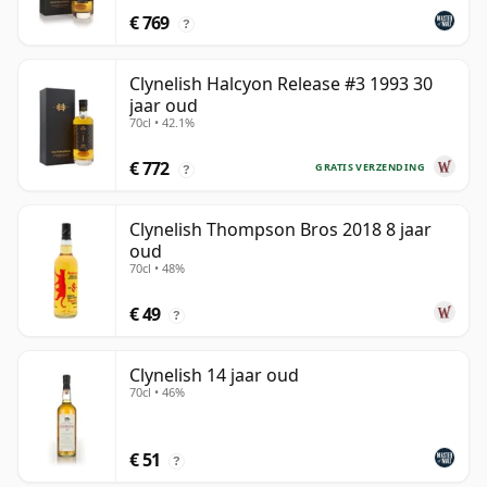
€ 769
?
Clynelish Halcyon Release #3 1993 30
jaar oud
70cl • 42.1%
€ 772
GRATIS VERZENDING
?
Clynelish Thompson Bros 2018 8 jaar
oud
70cl • 48%
€ 49
?
Clynelish 14 jaar oud
70cl • 46%
€ 51
?