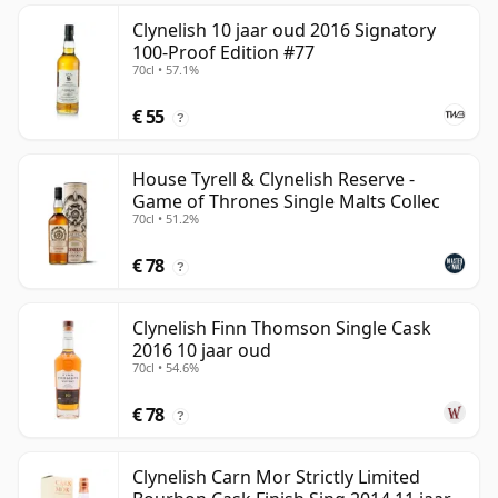
Clynelish 10 jaar oud 2016 Signatory
100-Proof Edition #77
70cl • 57.1%
€ 55
?
House Tyrell & Clynelish Reserve -
Game of Thrones Single Malts Collec
70cl • 51.2%
€ 78
?
Clynelish Finn Thomson Single Cask
2016 10 jaar oud
70cl • 54.6%
€ 78
?
Clynelish Carn Mor Strictly Limited