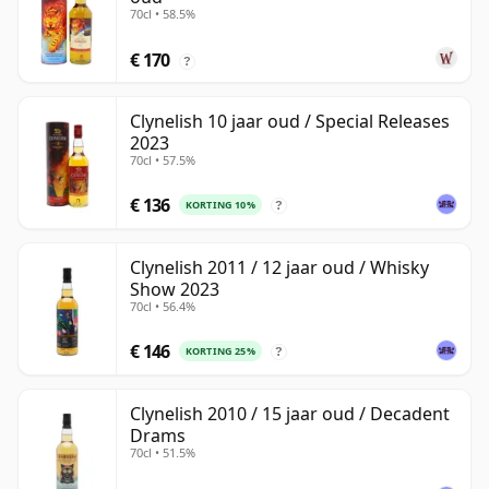
70cl • 58.5%
€ 170
?
Clynelish 10 jaar oud / Special Releases
2023
70cl • 57.5%
€ 136
KORTING 10%
?
Clynelish 2011 / 12 jaar oud / Whisky
Show 2023
70cl • 56.4%
€ 146
KORTING 25%
?
Clynelish 2010 / 15 jaar oud / Decadent
Drams
70cl • 51.5%