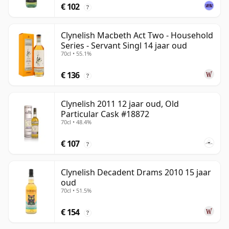
€ 102
?
Clynelish Macbeth Act Two - Household
Series - Servant Singl 14 jaar oud
70cl • 55.1%
€ 136
?
Clynelish 2011 12 jaar oud, Old
Particular Cask #18872
70cl • 48.4%
€ 107
?
Clynelish Decadent Drams 2010 15 jaar
oud
70cl • 51.5%
€ 154
?