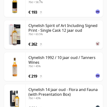
70cl • 58.7%
€ 193
?
Clynelish Spirit of Art Including Signed
Print - Single Cask 12 jaar oud
70cl • 63.5%
€ 262
?
Clynelish 1992 / 10 jaar oud / Tanners
Wines
70cl • 45%
€ 219
?
Clynelish 14 jaar oud - Flora and Fauna
(with Presentation Box)
70cl • 43%