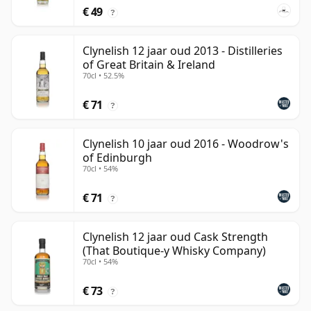
€ 49
?
Clynelish 12 jaar oud 2013 - Distilleries
of Great Britain & Ireland
70cl • 52.5%
€ 71
?
Clynelish 10 jaar oud 2016 - Woodrow's
of Edinburgh
70cl • 54%
€ 71
?
Clynelish 12 jaar oud Cask Strength
(That Boutique-y Whisky Company)
70cl • 54%
€ 73
?