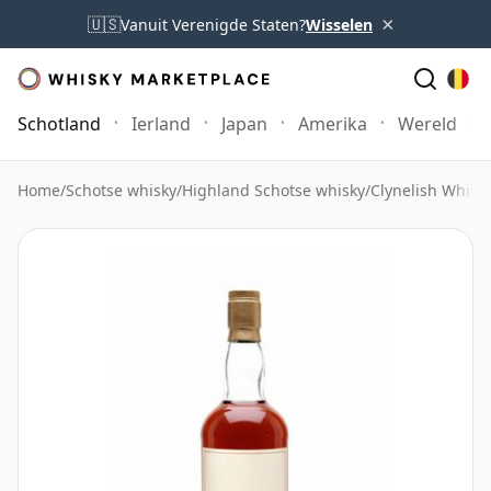
×
🇺🇸
Vanuit Verenigde Staten?
Wisselen
Schotland
Ierland
Japan
Amerika
Wereld
Home
/
Schotse whisky
/
Highland Schotse whisky
/
Clynelish Whisk