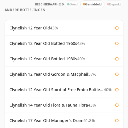
BESCHIKBAARHEID:
Goed
Gemiddeld
Beperkt
ANDERE BOTTELINGEN
Clynelish 12 Year Old
43%
Clynelish 12 Year Old Bottled 1960s
43%
Clynelish 12 Year Old Bottled 1980s
40%
Clynelish 12 Year Old Gordon & Macphail
57%
Clynelish 12 Year Old Spirit of Free Embo Bottled 1988
40%
Clynelish 14 Year Old Flora & Fauna Flora
43%
Clynelish 17 Year Old Manager's Dram
61.8%