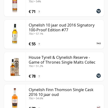
70cl • 54%
€ 71
?
Clynelish 10 jaar oud 2016 Signatory
100-Proof Edition #77
70cl • 57.1%
€ 55
?
House Tyrell & Clynelish Reserve -
Game of Thrones Single Malts Collec
70cl • 51.2%
€ 78
?
Clynelish Finn Thomson Single Cask
2016 10 jaar oud
70cl • 54.6%