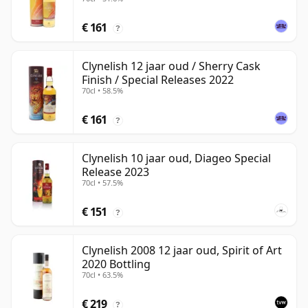
€ 161
?
Clynelish 12 jaar oud / Sherry Cask
Finish / Special Releases 2022
70cl • 58.5%
€ 161
?
Clynelish 10 jaar oud, Diageo Special
Release 2023
70cl • 57.5%
€ 151
?
Clynelish 2008 12 jaar oud, Spirit of Art
2020 Bottling
70cl • 63.5%
€ 219
?