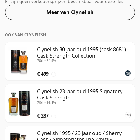
aan deze whisky toevoegen om de textuur te
Er zijn geen verkopersprijzen beschikbaar voor deze fles.
verbeteren en de geest te openen.
Meer van Clynelish
OOK VAN CLYNELISH
Clynelish 30 jaar oud 1995 (cask 8681) -
Cask Strength Collection
70cl • 54.5%
€ 499
?
Clynelish 23 jaar oud 1995 Signatory
Cask Strength
70cl • 56.4%
€ 287
?
Clynelish 1995 / 23 jaar oud / Sherry
Cask / Signatory for The Whisky