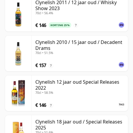
Clynelish 2011 / 12 jaar oud / Whisky
Show 2023
70cl • 56.4%
€ 146
KORTING 25%
?
Clynelish 2010 / 15 jaar oud / Decadent
Drams
70cl • 51.5%
€ 157
?
Clynelish 12 jaar oud Special Releases
2022
70cl • 58.5%
€ 146
?
Clynelish 18 jaar oud / Special Releases
2025
70cl • 51.6%