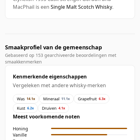
MacPhail is een
Single Malt Scotch Whisky
.
Smaakprofiel van de gemeenschap
Gebaseerd op 153 gearchiveerde beoordelingen met
smaakkenmerken
Kenmerkende eigenschappen
Vergeleken met andere whisky-merken
Was
Mineraal
Grapefruit
14.1x
11.1x
6.3x
Kust
Druiven
6.2x
4.1x
Meest voorkomende noten
Honing
Vanille