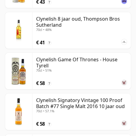
€ 43
?
Clynelish 8 jaar oud, Thompson Bros
Sutherland
70cl • 48%
€ 41
?
Clynelish Game Of Thrones - House
Tyrell
70cl • 51%
€ 58
?
Clynelish Signatory Vintage 100 Proof
Batch #77 Single Malt 2016 10 jaar oud
70cl • 57.1%
€ 58
?