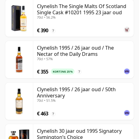
Clynelish The Single Malts Of Scotland
Single Cask #10201 1995 23 jaar oud
70cl • 56.2%
€ 390
?
Clynelish 1995 / 26 jaar oud / The
Nectar of the Daily Drams
70cl • 57%
€ 355
KORTING 25%
?
Clynelish 1995 / 26 jaar oud / 50th
Anniversary
70cl • 51.5%
€ 463
?
Clynelish 30 jaar oud 1995 Signatory
Symington’s Choice