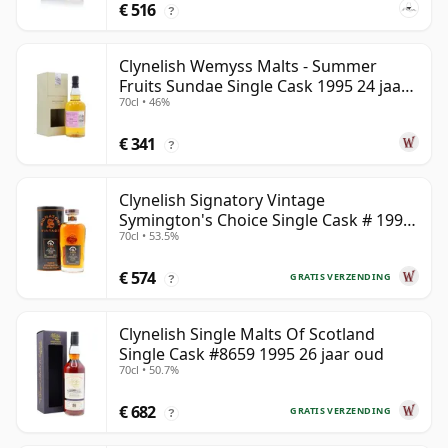
€ 516
?
Clynelish Wemyss Malts - Summer
Fruits Sundae Single Cask 1995 24 jaar
70cl • 46%
oud
€ 341
?
Clynelish Signatory Vintage
Symington's Choice Single Cask # 1995
70cl • 53.5%
28 jaar oud
€ 574
GRATIS VERZENDING
?
Clynelish Single Malts Of Scotland
Single Cask #8659 1995 26 jaar oud
70cl • 50.7%
€ 682
GRATIS VERZENDING
?