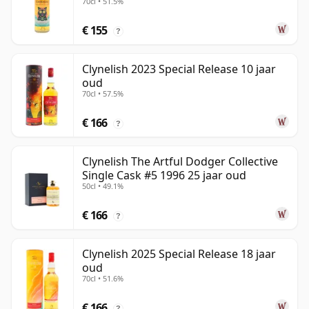
70cl • 51.5%
€ 155
?
Clynelish 2023 Special Release 10 jaar
oud
70cl • 57.5%
€ 166
?
Clynelish The Artful Dodger Collective
Single Cask #5 1996 25 jaar oud
50cl • 49.1%
€ 166
?
Clynelish 2025 Special Release 18 jaar
oud
70cl • 51.6%
€ 166
?