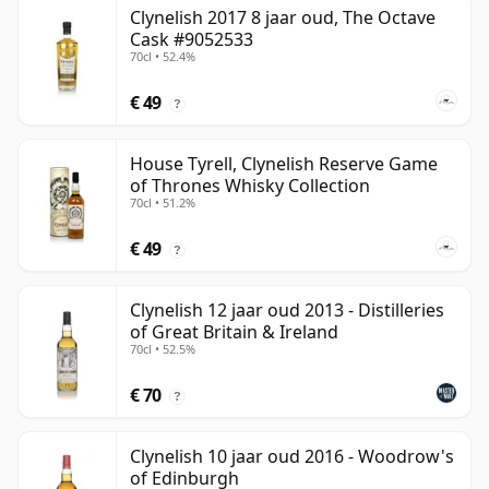
Clynelish 2017 8 jaar oud, The Octave
Cask #9052533
70cl • 52.4%
€ 49
?
House Tyrell, Clynelish Reserve Game
of Thrones Whisky Collection
70cl • 51.2%
€ 49
?
Clynelish 12 jaar oud 2013 - Distilleries
of Great Britain & Ireland
70cl • 52.5%
€ 70
?
Clynelish 10 jaar oud 2016 - Woodrow's
of Edinburgh