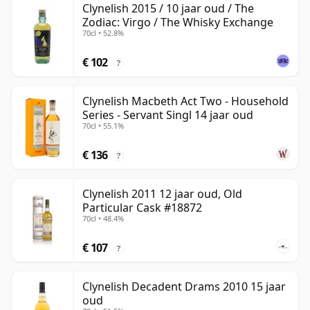
Clynelish 2015 / 10 jaar oud / The
Zodiac: Virgo / The Whisky Exchange
70cl • 52.8%
€ 102
?
Clynelish Macbeth Act Two - Household
Series - Servant Singl 14 jaar oud
70cl • 55.1%
€ 136
?
Clynelish 2011 12 jaar oud, Old
Particular Cask #18872
70cl • 48.4%
€ 107
?
Clynelish Decadent Drams 2010 15 jaar
oud