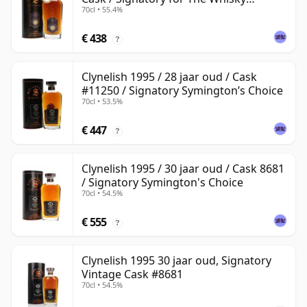
70cl • 55.4%
Exchange
€ 438
?
Clynelish 1995 / 28 jaar oud / Cask
#11250 / Signatory Symington’s Choice
70cl • 53.5%
€ 447
?
Clynelish 1995 / 30 jaar oud / Cask 8681
/ Signatory Symington's Choice
70cl • 54.5%
€ 555
?
Clynelish 1995 30 jaar oud, Signatory
Vintage Cask #8681
70cl • 54.5%