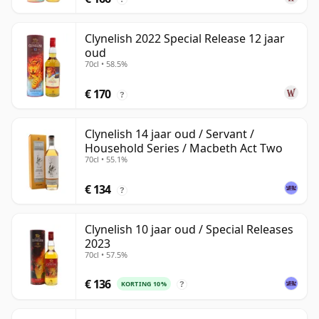
Clynelish 2022 Special Release 12 jaar
oud
70cl • 58.5%
€ 170
?
Clynelish 14 jaar oud / Servant /
Household Series / Macbeth Act Two
70cl • 55.1%
€ 134
?
Clynelish 10 jaar oud / Special Releases
2023
70cl • 57.5%
€ 136
KORTING 10%
?