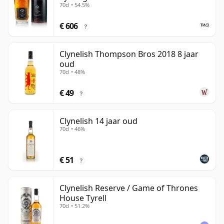
70cl • 54.5%
€ 606
?
Clynelish Thompson Bros 2018 8 jaar
oud
70cl • 48%
€ 49
?
Clynelish 14 jaar oud
70cl • 46%
€ 51
?
Clynelish Reserve / Game of Thrones
House Tyrell
70cl • 51.2%