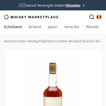
×
🇺🇸
Vanuit Verenigde Staten?
Wisselen
Schotland
Ierland
Japan
Amerika
Wereld
Home
/
Schotse whisky
/
Highland Schotse whisky
/
Clynelish Whisk