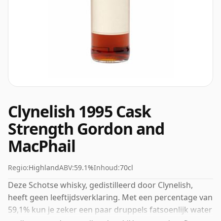
Clynelish 1995 Cask
Strength Gordon and
MacPhail
Regio:
Highland
ABV:
59.1%
Inhoud:
70cl
Deze Schotse whisky, gedistilleerd door Clynelish,
heeft geen leeftijdsverklaring. Met een percentage van
59,1% kun je zeker een paar druppels fatsoenlijk water