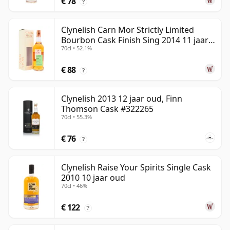
€ 78
?
Clynelish Carn Mor Strictly Limited
Bourbon Cask Finish Sing 2014 11 jaar
70cl • 52.1%
oud
€ 88
?
Clynelish 2013 12 jaar oud, Finn
Thomson Cask #322265
70cl • 55.3%
€ 76
?
Clynelish Raise Your Spirits Single Cask
2010 10 jaar oud
70cl • 46%
€ 122
?