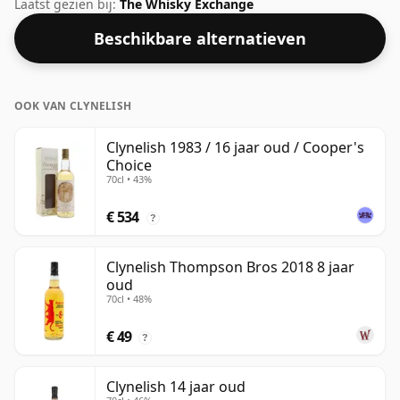
gebotteld op een optimale drinksterkte. Puur of met
Laatst gezien bij:
The Whisky Exchange
een druppel water genoten.
Beschikbare alternatieven
OOK VAN CLYNELISH
Clynelish 1983 / 16 jaar oud / Cooper's
Choice
70cl • 43%
€ 534
?
Clynelish Thompson Bros 2018 8 jaar
oud
70cl • 48%
€ 49
?
Clynelish 14 jaar oud