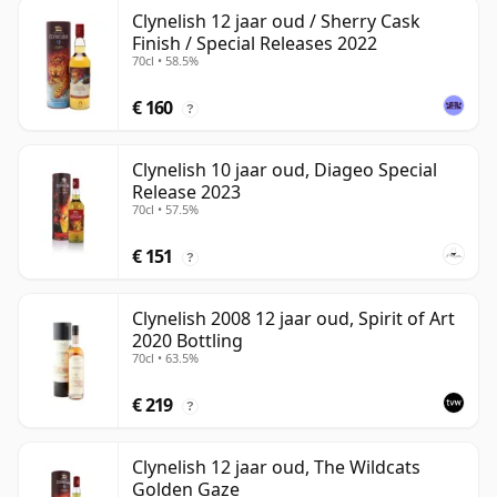
Clynelish 12 jaar oud / Sherry Cask
Finish / Special Releases 2022
70cl • 58.5%
€ 160
?
Clynelish 10 jaar oud, Diageo Special
Release 2023
70cl • 57.5%
€ 151
?
Clynelish 2008 12 jaar oud, Spirit of Art
2020 Bottling
70cl • 63.5%
€ 219
?
Clynelish 12 jaar oud, The Wildcats
Golden Gaze