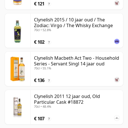
€ 121
?
Clynelish 2015 / 10 jaar oud / The
Zodiac: Virgo / The Whisky Exchange
70cl • 52.8%
€ 102
?
Clynelish Macbeth Act Two - Household
Series - Servant Singl 14 jaar oud
70cl • 55.1%
€ 136
?
Clynelish 2011 12 jaar oud, Old
Particular Cask #18872
70cl • 48.4%
€ 107
?