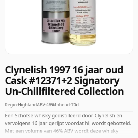
Clynelish 1997 16 jaar oud
Cask #12371+2 Signatory
Un-Chillfiltered Collection
Regio:
Highland
ABV:
46%
Inhoud:
70cl
Een Schotse whisky gedistilleerd door Clynelish en
vervolgens 16 jaar gerijpt voordat hij wordt gebotteld.
Met een volume van 46% ABV wordt deze whisky