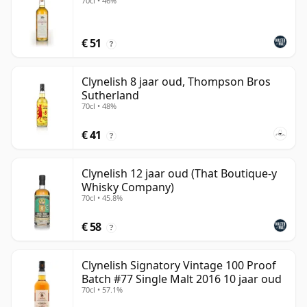
70cl • 46%
€ 51
?
Clynelish 8 jaar oud, Thompson Bros
Sutherland
70cl • 48%
€ 41
?
Clynelish 12 jaar oud (That Boutique-y
Whisky Company)
70cl • 45.8%
€ 58
?
Clynelish Signatory Vintage 100 Proof
Batch #77 Single Malt 2016 10 jaar oud
70cl • 57.1%