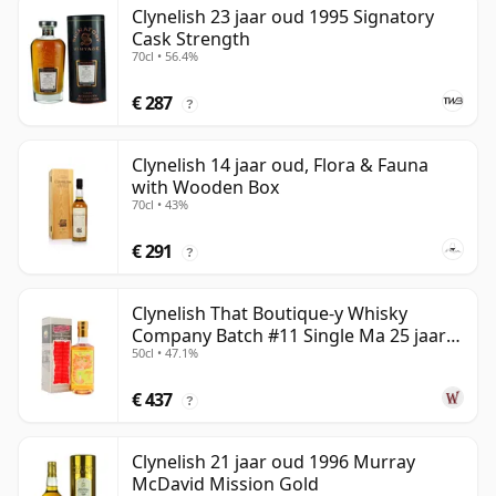
Clynelish 23 jaar oud 1995 Signatory
Cask Strength
70cl • 56.4%
€ 287
?
Clynelish 14 jaar oud, Flora & Fauna
with Wooden Box
70cl • 43%
€ 291
?
Clynelish That Boutique-y Whisky
Company Batch #11 Single Ma 25 jaar
50cl • 47.1%
oud
€ 437
?
Clynelish 21 jaar oud 1996 Murray
McDavid Mission Gold