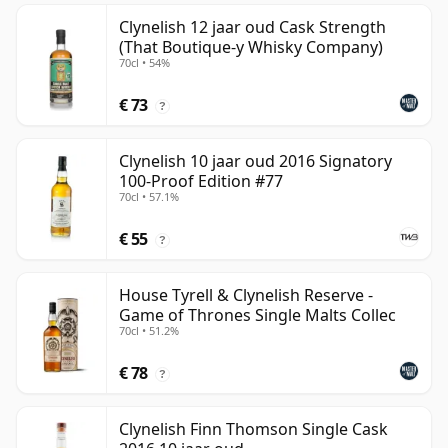
Clynelish 12 jaar oud Cask Strength
(That Boutique-y Whisky Company)
70cl • 54%
€ 73
?
Clynelish 10 jaar oud 2016 Signatory
100-Proof Edition #77
70cl • 57.1%
€ 55
?
House Tyrell & Clynelish Reserve -
Game of Thrones Single Malts Collec
70cl • 51.2%
€ 78
?
Clynelish Finn Thomson Single Cask