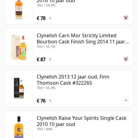
2016 10 jaar oud
70cl • 54.6%
€ 78
?
Clynelish Carn Mor Strictly Limited
Bourbon Cask Finish Sing 2014 11 jaar
70cl • 52.1%
oud
€ 87
?
Clynelish 2013 12 jaar oud, Finn
Thomson Cask #322265
70cl • 55.3%
€ 76
?
Clynelish Raise Your Spirits Single Cask
2010 10 jaar oud
70cl • 46%