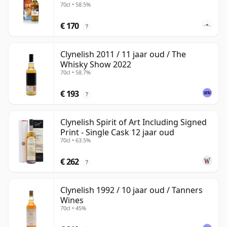
70cl • 58.5%
€ 170
?
Clynelish 2011 / 11 jaar oud / The
Whisky Show 2022
70cl • 58.7%
€ 193
?
Clynelish Spirit of Art Including Signed
Print - Single Cask 12 jaar oud
70cl • 63.5%
€ 262
?
Clynelish 1992 / 10 jaar oud / Tanners
Wines
70cl • 45%