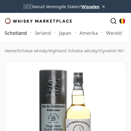
×
🇺🇸
Vanuit Verenigde Staten?
Wisselen
Schotland
Ierland
Japan
Amerika
Wereld
Home
/
Schotse whisky
/
Highland Schotse whisky
/
Clynelish Whisk