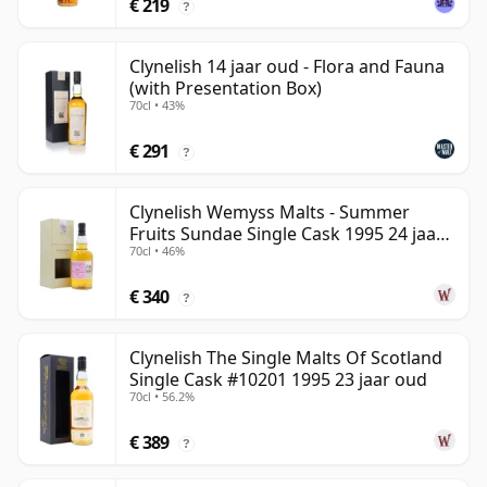
€ 219
?
Clynelish 14 jaar oud - Flora and Fauna
(with Presentation Box)
70cl • 43%
€ 291
?
Clynelish Wemyss Malts - Summer
Fruits Sundae Single Cask 1995 24 jaar
70cl • 46%
oud
€ 340
?
Clynelish The Single Malts Of Scotland
Single Cask #10201 1995 23 jaar oud
70cl • 56.2%
€ 389
?