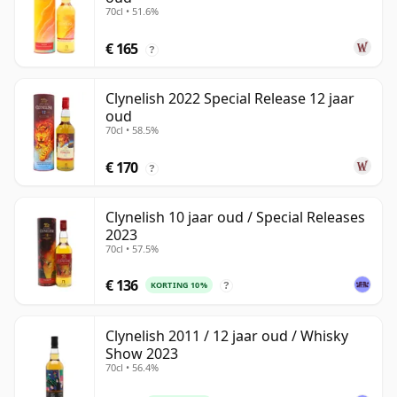
70cl • 51.6%
€ 165
?
Clynelish 2022 Special Release 12 jaar
oud
70cl • 58.5%
€ 170
?
Clynelish 10 jaar oud / Special Releases
2023
70cl • 57.5%
€ 136
KORTING 10%
?
Clynelish 2011 / 12 jaar oud / Whisky
Show 2023
70cl • 56.4%