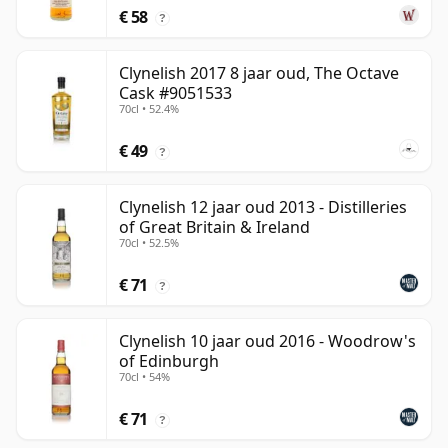
€ 58
?
Clynelish 2017 8 jaar oud, The Octave
Cask #9051533
70cl • 52.4%
€ 49
?
Clynelish 12 jaar oud 2013 - Distilleries
of Great Britain & Ireland
70cl • 52.5%
€ 71
?
Clynelish 10 jaar oud 2016 - Woodrow's
of Edinburgh
70cl • 54%
€ 71
?