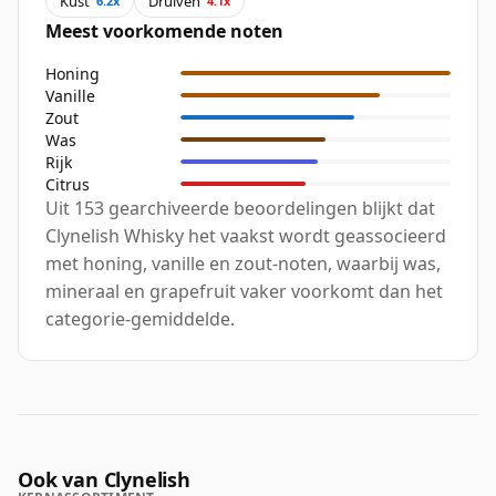
Kust
Druiven
6.2x
4.1x
Meest voorkomende noten
Honing
Vanille
Zout
Was
Rijk
Citrus
Uit 153 gearchiveerde beoordelingen blijkt dat
Clynelish Whisky het vaakst wordt geassocieerd
met honing, vanille en zout-noten, waarbij was,
mineraal en grapefruit vaker voorkomt dan het
categorie-gemiddelde.
Ook van Clynelish