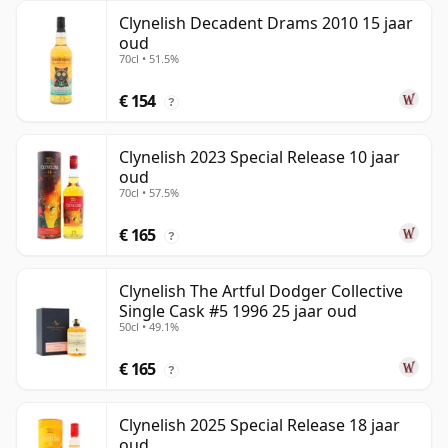
Clynelish Decadent Drams 2010 15 jaar
oud
70cl • 51.5%
€ 154
?
Clynelish 2023 Special Release 10 jaar
oud
70cl • 57.5%
€ 165
?
Clynelish The Artful Dodger Collective
Single Cask #5 1996 25 jaar oud
50cl • 49.1%
€ 165
?
Clynelish 2025 Special Release 18 jaar
oud