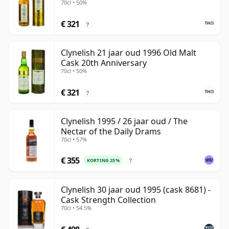
70cl • 50%
€ 321
?
Clynelish 21 jaar oud 1996 Old Malt
Cask 20th Anniversary
70cl • 50%
€ 321
?
Clynelish 1995 / 26 jaar oud / The
Nectar of the Daily Drams
70cl • 57%
€ 355
KORTING 25%
?
Clynelish 30 jaar oud 1995 (cask 8681) -
Cask Strength Collection
70cl • 54.5%