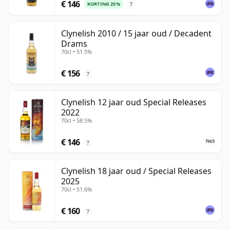
€ 146
KORTING 25%
?
Clynelish 2010 / 15 jaar oud / Decadent
Drams
70cl • 51.5%
€ 156
?
Clynelish 12 jaar oud Special Releases
2022
70cl • 58.5%
€ 146
?
Clynelish 18 jaar oud / Special Releases
2025
70cl • 51.6%
€ 160
?