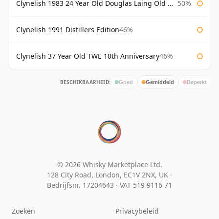
Clynelish 1983 24 Year Old Douglas Laing Old Malt Cask
50%
Clynelish 1991 Distillers Edition
46%
Clynelish 37 Year Old TWE 10th Anniversary
46%
BESCHIKBAARHEID:
Goed
Gemiddeld
Beperkt
© 2026 Whisky Marketplace Ltd.
128 City Road, London, EC1V 2NX, UK ·
Bedrijfsnr. 17204643
·
VAT 519 9116 71
Zoeken
Privacybeleid