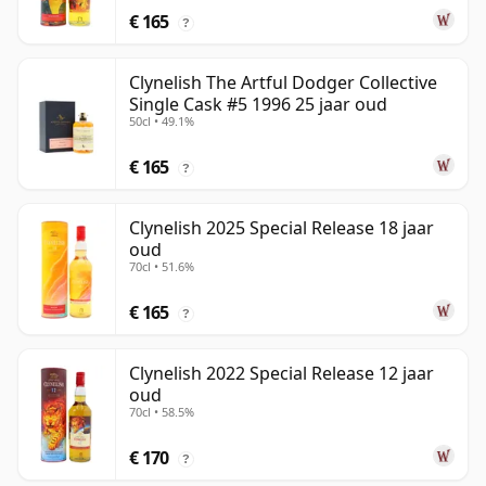
€ 165
?
Clynelish The Artful Dodger Collective
Single Cask #5 1996 25 jaar oud
50cl • 49.1%
€ 165
?
Clynelish 2025 Special Release 18 jaar
oud
70cl • 51.6%
€ 165
?
Clynelish 2022 Special Release 12 jaar
oud
70cl • 58.5%
€ 170
?