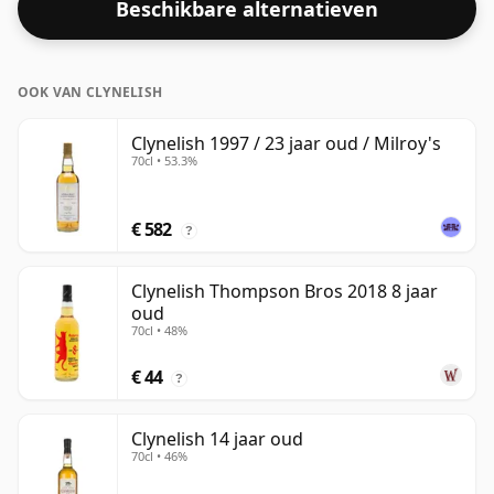
Beschikbare alternatieven
OOK VAN CLYNELISH
Clynelish 1997 / 23 jaar oud / Milroy's
70cl • 53.3%
€ 582
?
Clynelish Thompson Bros 2018 8 jaar
oud
70cl • 48%
€ 44
?
Clynelish 14 jaar oud
70cl • 46%