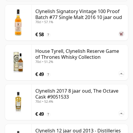
Clynelish Signatory Vintage 100 Proof
Batch #77 Single Malt 2016 10 jaar oud
70cl • 57.1%
€ 58
?
House Tyrell, Clynelish Reserve Game
of Thrones Whisky Collection
70cl • 51.2%
€ 49
?
Clynelish 2017 8 jaar oud, The Octave
Cask #9051533
70cl • 52.4%
€ 49
?
Clynelish 12 jaar oud 2013 - Distilleries