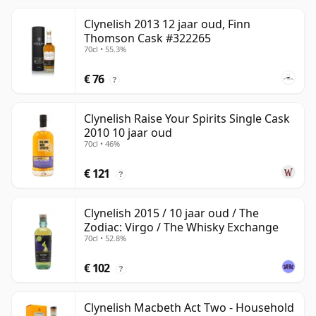
Clynelish 2013 12 jaar oud, Finn
Thomson Cask #322265
70cl • 55.3%
€ 76
?
Clynelish Raise Your Spirits Single Cask
2010 10 jaar oud
70cl • 46%
€ 121
?
Clynelish 2015 / 10 jaar oud / The
Zodiac: Virgo / The Whisky Exchange
70cl • 52.8%
€ 102
?
Clynelish Macbeth Act Two - Household