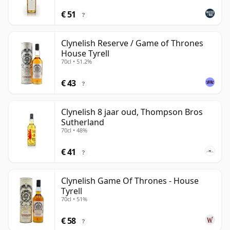
€ 51
?
Clynelish Reserve / Game of Thrones
House Tyrell
70cl • 51.2%
€ 43
?
Clynelish 8 jaar oud, Thompson Bros
Sutherland
70cl • 48%
€ 41
?
Clynelish Game Of Thrones - House
Tyrell
70cl • 51%
€ 58
?