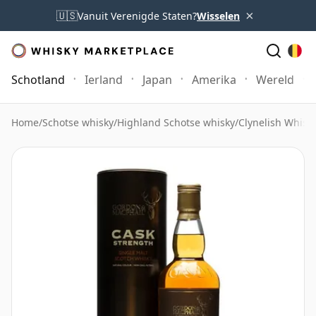
×
🇺🇸
Vanuit Verenigde Staten?
Wisselen
Schotland
Ierland
Japan
Amerika
Wereld
Home
/
Schotse whisky
/
Highland Schotse whisky
/
Clynelish Whisk