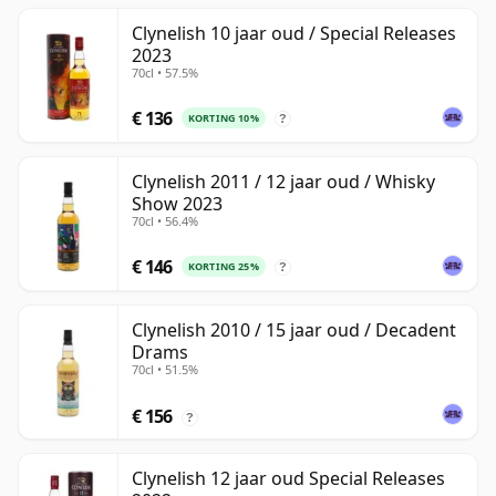
Clynelish 10 jaar oud / Special Releases
2023
70cl • 57.5%
€ 136
KORTING 10%
?
Clynelish 2011 / 12 jaar oud / Whisky
Show 2023
70cl • 56.4%
€ 146
KORTING 25%
?
Clynelish 2010 / 15 jaar oud / Decadent
Drams
70cl • 51.5%
€ 156
?
Clynelish 12 jaar oud Special Releases