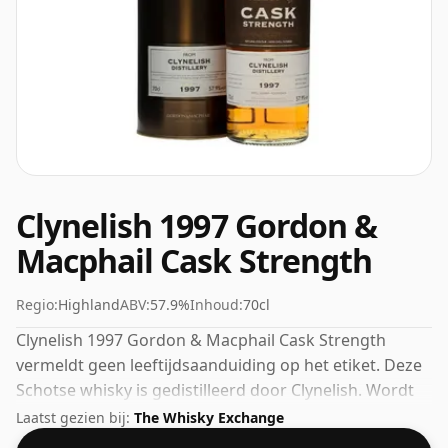
Clynelish 1997 Gordon &
Macphail Cask Strength
Regio:
Highland
ABV:
57.9%
Inhoud:
70cl
Clynelish 1997 Gordon & Macphail Cask Strength
vermeldt geen leeftijdsaanduiding op het etiket. Deze
Schotse whisky is gedistilleerd door Clynelish. Wordt
geleverd in een standaardfles van 70 cl met een
Laatst gezien bij:
The Whisky Exchange
afwijkende sterkte van 57,9%.