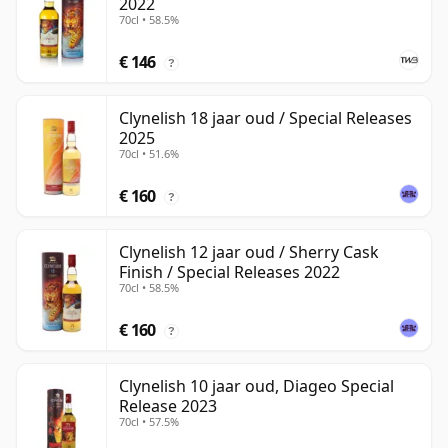
2022
70cl • 58.5%
€ 146
?
Clynelish 18 jaar oud / Special Releases
2025
70cl • 51.6%
€ 160
?
Clynelish 12 jaar oud / Sherry Cask
Finish / Special Releases 2022
70cl • 58.5%
€ 160
?
Clynelish 10 jaar oud, Diageo Special
Release 2023
70cl • 57.5%