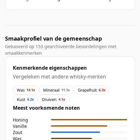
Smaakprofiel van de gemeenschap
Gebaseerd op 153 gearchiveerde beoordelingen met
smaakkenmerken
Kenmerkende eigenschappen
Vergeleken met andere whisky-merken
Was
Mineraal
Grapefruit
14.1x
11.1x
6.3x
Kust
Druiven
6.2x
4.1x
Meest voorkomende noten
Honing
Vanille
Zout
Was