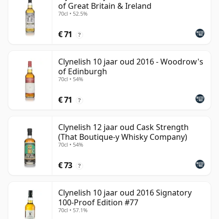
of Great Britain & Ireland
70cl • 52.5%
€ 71
?
Clynelish 10 jaar oud 2016 - Woodrow's
of Edinburgh
70cl • 54%
€ 71
?
Clynelish 12 jaar oud Cask Strength
(That Boutique-y Whisky Company)
70cl • 54%
€ 73
?
Clynelish 10 jaar oud 2016 Signatory
100-Proof Edition #77
70cl • 57.1%