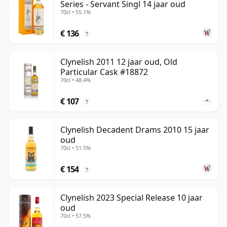
Series - Servant Singl 14 jaar oud
70cl • 55.1%
€ 136
?
Clynelish 2011 12 jaar oud, Old
Particular Cask #18872
70cl • 48.4%
€ 107
?
Clynelish Decadent Drams 2010 15 jaar
oud
70cl • 51.5%
€ 154
?
Clynelish 2023 Special Release 10 jaar
oud
70cl • 57.5%