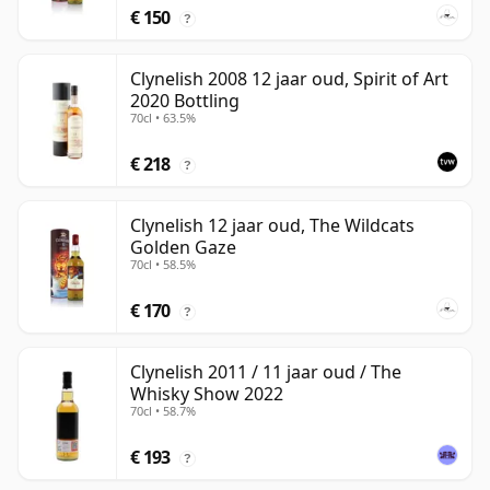
€ 150
?
Clynelish 2008 12 jaar oud, Spirit of Art
2020 Bottling
70cl • 63.5%
€ 218
?
Clynelish 12 jaar oud, The Wildcats
Golden Gaze
70cl • 58.5%
€ 170
?
Clynelish 2011 / 11 jaar oud / The
Whisky Show 2022
70cl • 58.7%
€ 193
?