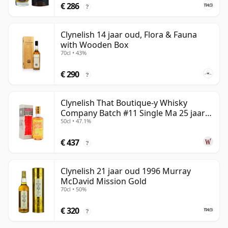
€ 286
?
Clynelish 14 jaar oud, Flora & Fauna
with Wooden Box
70cl • 43%
€ 290
?
Clynelish That Boutique-y Whisky
Company Batch #11 Single Ma 25 jaar
50cl • 47.1%
oud
€ 437
?
Clynelish 21 jaar oud 1996 Murray
McDavid Mission Gold
70cl • 50%
€ 320
?