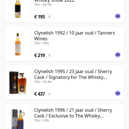
Whisky Show 2022
70cl • 58.7%
€ 193
?
Clynelish 1992 / 10 jaar oud / Tanners
Wines
70cl • 45%
€ 219
?
Clynelish 1995 / 23 jaar oud / Sherry
Cask / Signatory for The Whisky
70cl • 55.4%
Exchange
€ 437
?
Clynelish 1996 / 21 jaar oud / Sherry
Cask / Exclusive to The Whisky
70cl • 52%
Exchange