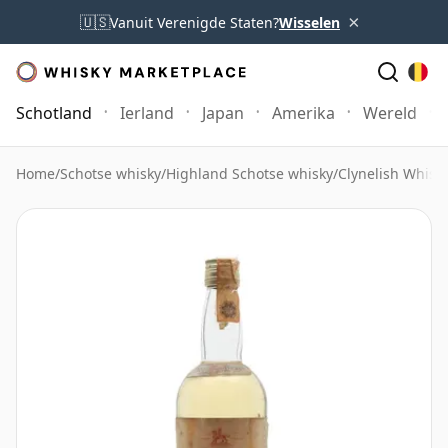
×
🇺🇸
Vanuit Verenigde Staten?
Wisselen
Schotland
Ierland
Japan
Amerika
Wereld
Home
/
Schotse whisky
/
Highland Schotse whisky
/
Clynelish Whisk