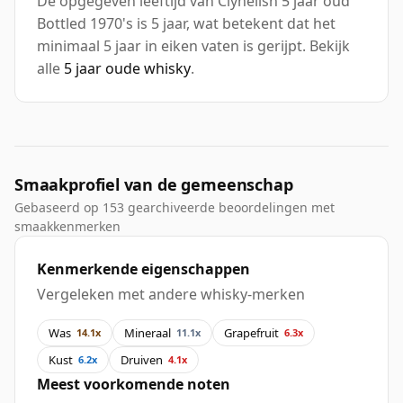
De opgegeven leeftijd van Clynelish 5 jaar oud
Bottled 1970's is 5 jaar, wat betekent dat het
minimaal 5 jaar in eiken vaten is gerijpt. Bekijk
alle
5 jaar oude whisky
.
Smaakprofiel van de gemeenschap
Gebaseerd op 153 gearchiveerde beoordelingen met
smaakkenmerken
Kenmerkende eigenschappen
Vergeleken met andere whisky-merken
Was
Mineraal
Grapefruit
14.1x
11.1x
6.3x
Kust
Druiven
6.2x
4.1x
Meest voorkomende noten