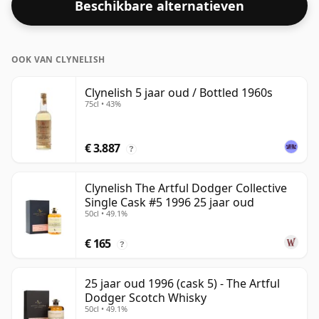
Beschikbare alternatieven
OOK VAN CLYNELISH
Clynelish 5 jaar oud / Bottled 1960s
75cl • 43%
€ 3.887
?
Clynelish The Artful Dodger Collective
Single Cask #5 1996 25 jaar oud
50cl • 49.1%
€ 165
?
25 jaar oud 1996 (cask 5) - The Artful
Dodger Scotch Whisky
50cl • 49.1%