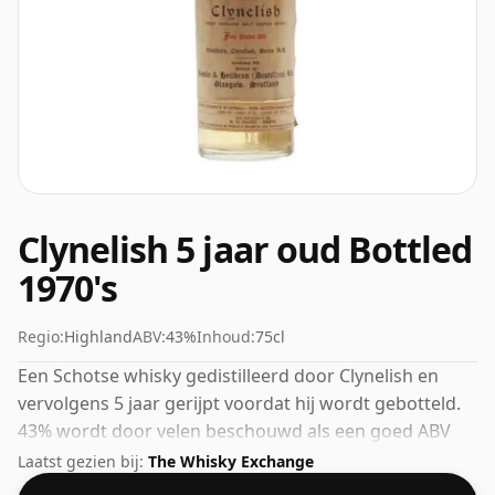
Clynelish 5 jaar oud Bottled
1970's
Regio:
Highland
ABV:
43%
Inhoud:
75cl
Een Schotse whisky gedistilleerd door Clynelish en
vervolgens 5 jaar gerijpt voordat hij wordt gebotteld.
43% wordt door velen beschouwd als een goed ABV
voor het ervaren van het 'mondgevoel' en de volle
Laatst gezien bij:
The Whisky Exchange
smaak van whisky.