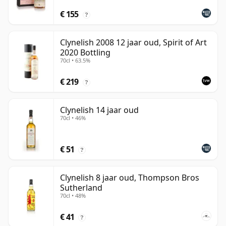
€ 155
?
Clynelish 2008 12 jaar oud, Spirit of Art
2020 Bottling
70cl • 63.5%
€ 219
?
Clynelish 14 jaar oud
70cl • 46%
€ 51
?
Clynelish 8 jaar oud, Thompson Bros
Sutherland
70cl • 48%
€ 41
?