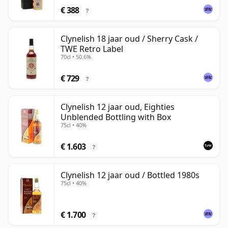
€ 388
?
Clynelish 18 jaar oud / Sherry Cask /
TWE Retro Label
70cl • 50.6%
€ 729
?
Clynelish 12 jaar oud, Eighties
Unblended Bottling with Box
75cl • 40%
€ 1.603
?
Clynelish 12 jaar oud / Bottled 1980s
75cl • 40%
€ 1.700
?