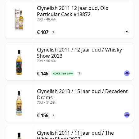
Clynelish 2011 12 jaar oud, Old
Particular Cask #18872
70cl • 48.4%
€ 107
?
Clynelish 2011 / 12 jaar oud / Whisky
Show 2023
70cl • 56.4%
€ 146
KORTING 25%
?
Clynelish 2010 / 15 jaar oud / Decadent
Drams
70cl • 51.5%
€ 156
?
Clynelish 2011 / 11 jaar oud / The