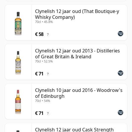
Clynelish 12 jaar oud (That Boutique-y
Whisky Company)
70cl • 45.8%
€ 58
?
Clynelish 12 jaar oud 2013 - Distilleries
of Great Britain & Ireland
70cl • 52.5%
€ 71
?
Clynelish 10 jaar oud 2016 - Woodrow's
of Edinburgh
70cl • 54%
€ 71
?
Clynelish 12 jaar oud Cask Strength