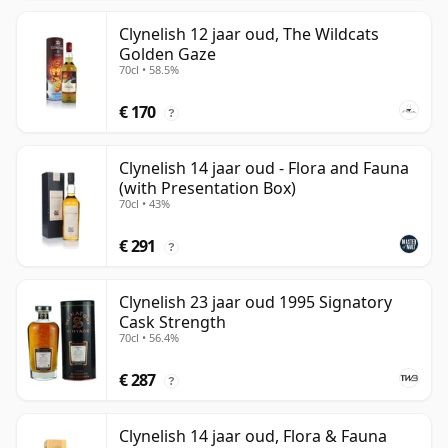
Clynelish 12 jaar oud, The Wildcats
Golden Gaze
70cl • 58.5%
€ 170
?
Clynelish 14 jaar oud - Flora and Fauna
(with Presentation Box)
70cl • 43%
€ 291
?
Clynelish 23 jaar oud 1995 Signatory
Cask Strength
70cl • 56.4%
€ 287
?
Clynelish 14 jaar oud, Flora & Fauna