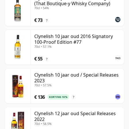
(That Boutique-y Whisky Company)
70cl • 54%
€ 73
?
Clynelish 10 jaar oud 2016 Signatory
100-Proof Edition #77
70cl • 57.1%
€ 55
?
Clynelish 10 jaar oud / Special Releases
2023
70cl • 57.5%
€ 136
KORTING 10%
?
Clynelish 12 jaar oud Special Releases
2022
70cl • 58.5%