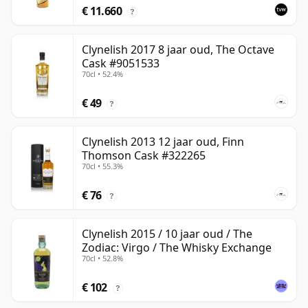
€ 11.660
?
Clynelish 2017 8 jaar oud, The Octave
Cask #9051533
70cl • 52.4%
€ 49
?
Clynelish 2013 12 jaar oud, Finn
Thomson Cask #322265
70cl • 55.3%
€ 76
?
Clynelish 2015 / 10 jaar oud / The
Zodiac: Virgo / The Whisky Exchange
70cl • 52.8%
€ 102
?