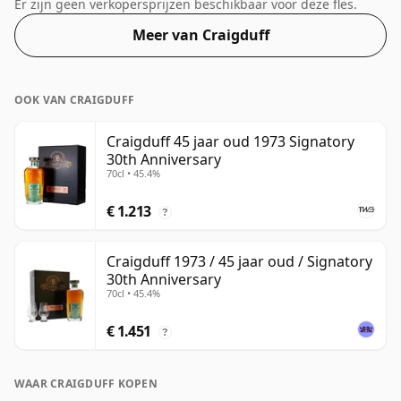
afwijkende sterkte van 49,6%.
Er zijn geen verkopersprijzen beschikbaar voor deze fles.
Meer van Craigduff
OOK VAN CRAIGDUFF
Craigduff 45 jaar oud 1973 Signatory
30th Anniversary
70cl • 45.4%
€ 1.213
?
Craigduff 1973 / 45 jaar oud / Signatory
30th Anniversary
70cl • 45.4%
€ 1.451
?
WAAR CRAIGDUFF KOPEN