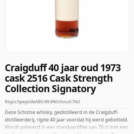
Craigduff 40 jaar oud 1973
cask 2516 Cask Strength
Collection Signatory
Regio:
Speyside
ABV:
49.6%
Inhoud:
70cl
Deze Schotse whisky, gedistilleerd in de Craigduff-
distilleerderij, rijpte 40 jaar voordat hij werd gebotteld.
Wordt geleverd in een standaardfles van 70 cl met een