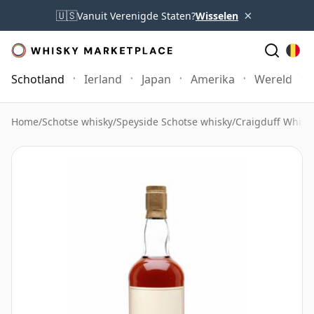
×
🇺🇸
Vanuit Verenigde Staten?
Wisselen
Schotland
Ierland
Japan
Amerika
Wereld
Home
/
Schotse whisky
/
Speyside Schotse whisky
/
Craigduff Whisk