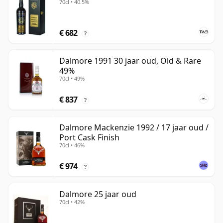
70cl • 40.5%
€ 682
?
Dalmore 1991 30 jaar oud, Old & Rare
49%
70cl • 49%
€ 837
?
Dalmore Mackenzie 1992 / 17 jaar oud /
Port Cask Finish
70cl • 46%
€ 974
?
Dalmore 25 jaar oud
70cl • 42%