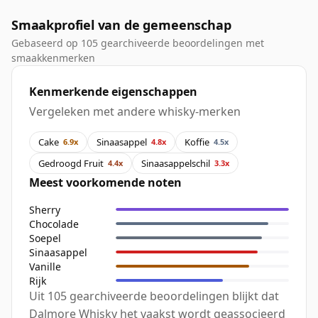
Smaakprofiel van de gemeenschap
Gebaseerd op 105 gearchiveerde beoordelingen met
smaakkenmerken
Kenmerkende eigenschappen
Vergeleken met andere whisky-merken
Cake
Sinaasappel
Koffie
6.9x
4.8x
4.5x
Gedroogd Fruit
Sinaasappelschil
4.4x
3.3x
Meest voorkomende noten
Sherry
Chocolade
Soepel
Sinaasappel
Vanille
Rijk
Uit 105 gearchiveerde beoordelingen blijkt dat
Dalmore Whisky het vaakst wordt geassocieerd