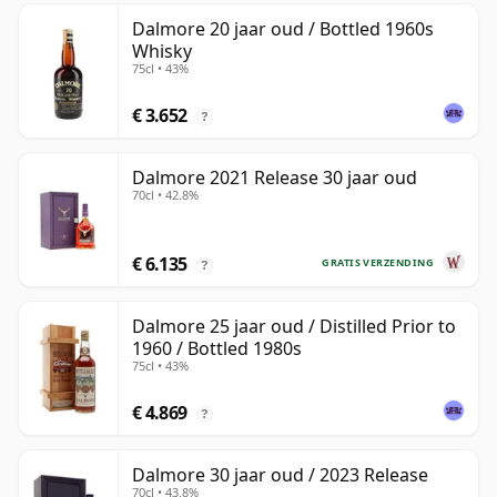
Dalmore 20 jaar oud / Bottled 1960s
Whisky
75cl • 43%
€ 3.652
?
Dalmore 2021 Release 30 jaar oud
70cl • 42.8%
€ 6.135
GRATIS VERZENDING
?
Dalmore 25 jaar oud / Distilled Prior to
1960 / Bottled 1980s
75cl • 43%
€ 4.869
?
Dalmore 30 jaar oud / 2023 Release
70cl • 43.8%