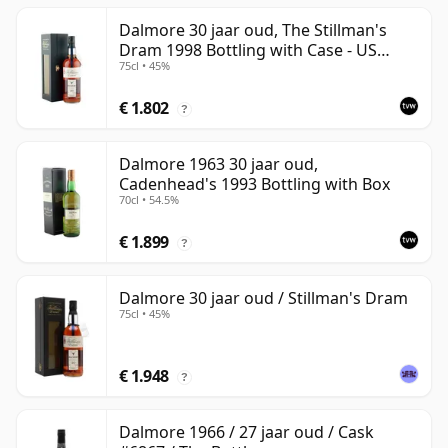
Dalmore 30 jaar oud, The Stillman's
Dram 1998 Bottling with Case - US
75cl • 45%
Import
€ 1.802
?
Dalmore 1963 30 jaar oud,
Cadenhead's 1993 Bottling with Box
70cl • 54.5%
€ 1.899
?
Dalmore 30 jaar oud / Stillman's Dram
75cl • 45%
€ 1.948
?
Dalmore 1966 / 27 jaar oud / Cask