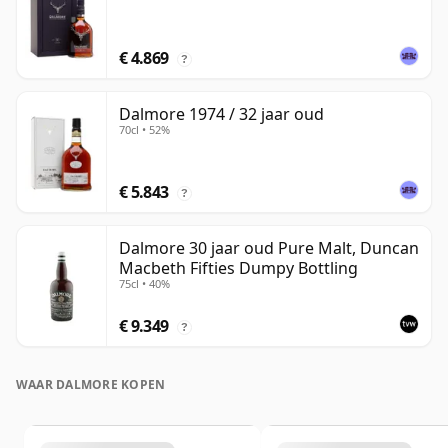
€ 4.869
?
Dalmore 1974 / 32 jaar oud
70cl • 52%
€ 5.843
?
Dalmore 30 jaar oud Pure Malt, Duncan
Macbeth Fifties Dumpy Bottling
75cl • 40%
€ 9.349
?
WAAR DALMORE KOPEN