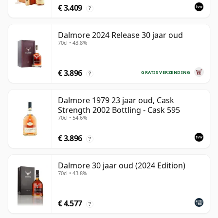
€ 3.409
?
Dalmore 2024 Release 30 jaar oud
70cl • 43.8%
€ 3.896
GRATIS VERZENDING
?
Dalmore 1979 23 jaar oud, Cask
Strength 2002 Bottling - Cask 595
70cl • 54.6%
€ 3.896
?
Dalmore 30 jaar oud (2024 Edition)
70cl • 43.8%
€ 4.577
?