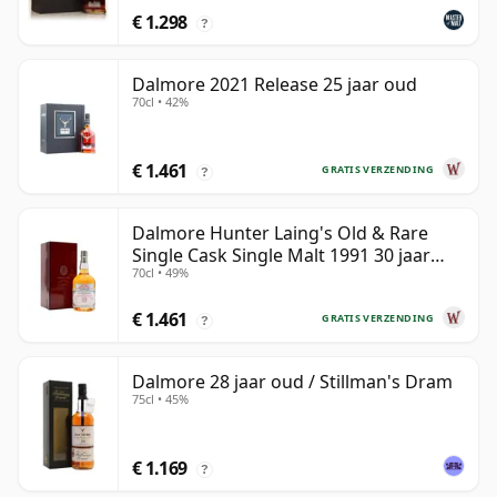
€ 1.298
?
Dalmore 2021 Release 25 jaar oud
70cl • 42%
€ 1.461
GRATIS VERZENDING
?
Dalmore Hunter Laing's Old & Rare
Single Cask Single Malt 1991 30 jaar
70cl • 49%
oud
€ 1.461
GRATIS VERZENDING
?
Dalmore 28 jaar oud / Stillman's Dram
75cl • 45%
€ 1.169
?