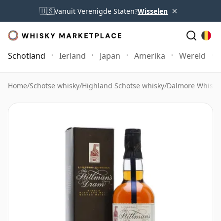
×
🇺🇸
Vanuit Verenigde Staten?
Wisselen
Schotland
Ierland
Japan
Amerika
Wereld
Home
/
Schotse whisky
/
Highland Schotse whisky
/
Dalmore Whisky