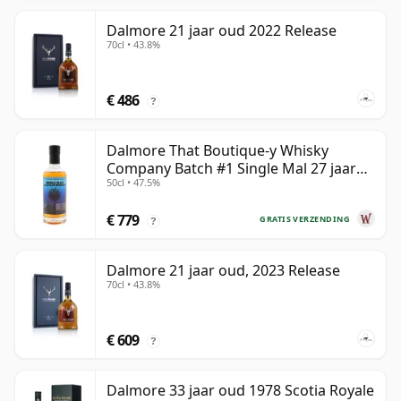
Dalmore 21 jaar oud 2022 Release
70cl • 43.8%
€ 486
?
Dalmore That Boutique-y Whisky
Company Batch #1 Single Mal 27 jaar
50cl • 47.5%
oud
€ 779
GRATIS VERZENDING
?
Dalmore 21 jaar oud, 2023 Release
70cl • 43.8%
€ 609
?
Dalmore 33 jaar oud 1978 Scotia Royale