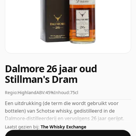
Dalmore 26 jaar oud
Stillman's Dram
Regio:
Highland
ABV:
45%
Inhoud:
75cl
Een uitdrukking (de term die wordt gebruikt voor
bottelen) van Schotse whisky, gedistilleerd in de
Dalmore-distilleerderij en vervolgens 26 jaar gerijpt.
Met de perfecte drinksterkte van 45% werd deze
Laatst gezien bij:
The Whisky Exchange
whisky gebotteld in een vat van 75 cl.