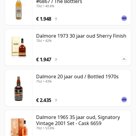
#6867 / The Bottlers
70cl • 49.8%
€ 1.948
?
Dalmore 1973 30 jaar oud Sherry Finish
70cl • 42%
€ 1.947
?
Dalmore 20 jaar oud / Bottled 1970s
75cl • 43%
€ 2.435
?
Dalmore 1965 35 jaar oud, Signatory
Vintage 2001 Set - Cask 6659
70cl • 53.8%