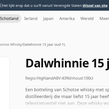
🇸
Het lijkt erop dat u surft vanuit Verenigde Staten.
Wissel van site
Schotland
Ierland
Japan
Amerika
Wereld
Mee
innie Whisky
/
Dalwhinnie 15 jaar oud 1L
Dalwhinnie 15 
Regio:
Highland
ABV:
43%
Inhoud:
100cl
Een botteling van Schotse whisky met spi
distilleerderij die maar liefst 15 jaar he
televisietoestel niet aan. Deze whisky wo