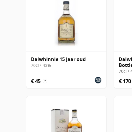
Dalwhinnie 15 jaar oud
Dalwh
Bottl
70cl • 43%
70cl •
€ 45
€ 170
?