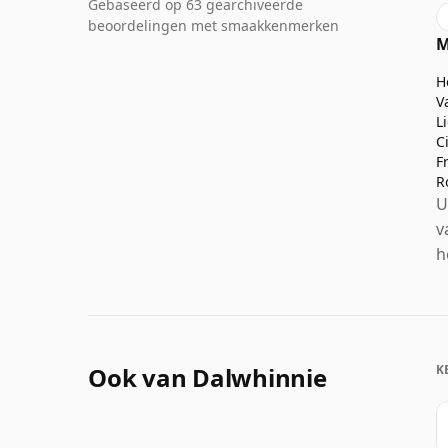
Gebaseerd op 63 gearchiveerde
beoordelingen met smaakkenmerken
M
H
V
L
C
F
R
U
v
h
Ook van Dalwhinnie
K