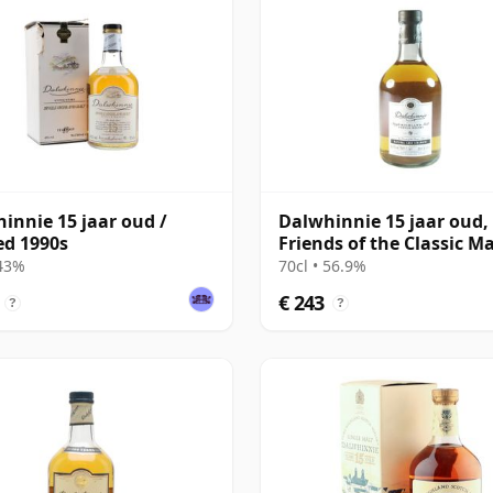
innie 15 jaar oud /
Dalwhinnie 15 jaar oud,
ed 1990s
Friends of the Classic Ma
2002 Bottling
 43%
70cl • 56.9%
€ 243
?
?