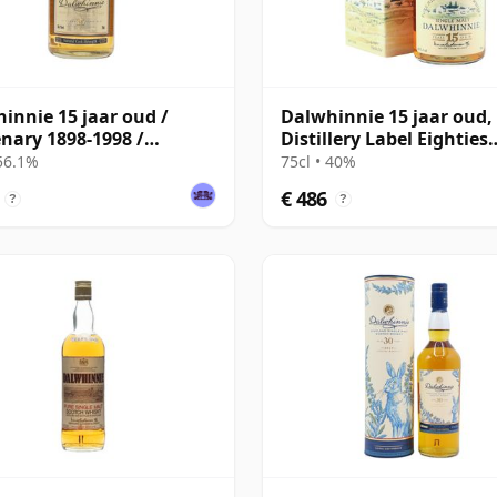
innie 15 jaar oud /
Dalwhinnie 15 jaar oud,
nary 1898-1998 /
Distillery Label Eighties
al Cask Strength
Bottling with Box
 56.1%
75cl • 40%
€ 486
?
?