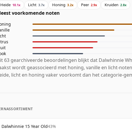
Heide
Licht
Honing
Peer
Kruiden
10.1x
3.7x
3.2x
2.9x
2.8x
eest voorkomende noten
oning
anille
icht
itrus
ruit
ook
it 63 gearchiveerde beoordelingen blijkt dat Dalwhinnie Wh
aakst wordt geassocieerd met honing, vanille en licht-noten
eide, licht en honing vaker voorkomt dan het categorie-ge
ERNASSORTIMENT
Dalwhinnie 15 Year Old
43%