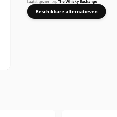
groot.
Laatst gezien bij:
The Whisky Exchange
Beschikbare alternatieven