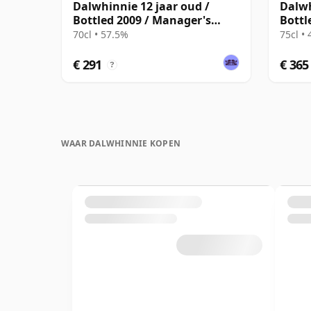
Dalwhinnie 12 jaar oud /
Dalwh
Bottled 2009 / Manager's
Bottl
Dram
70cl • 57.5%
75cl •
€ 291
€ 365
?
WAAR DALWHINNIE KOPEN