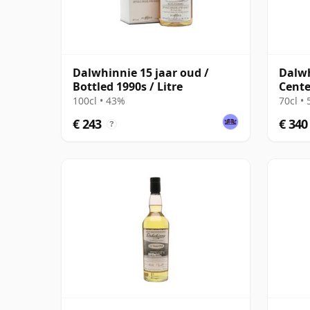
Dalwhinnie 15 jaar oud /
Dalwh
Bottled 1990s / Litre
Cente
Natur
100cl • 43%
70cl •
€ 243
€ 340
?