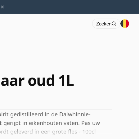
×
r
Zoeken
jaar oud 1L
rit gedistilleerd in de Dalwhinnie-
eft gerijpt in eikenhouten vaten. Pas uw
rdt geleverd in een grote fles - 100cl