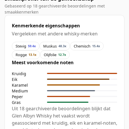
Gebaseerd op 18 gearchiveerde beoordelingen met
smaakkenmerken
Kenmerkende eigenschappen
Vergeleken met andere whisky-merken
Stevig
Muskus
Chemisch
59.4x
48.3x
15.4x
Rogge
Olijfolie
13.1x
12.7x
Meest voorkomende noten
Kruidig
Eik
Karamel
Medium
Peper
Gras
Uit 18 gearchiveerde beoordelingen blijkt dat
Glen Albyn Whisky het vaakst wordt
geassocieerd met kruidig, eik en karamel-noten,