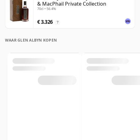
& MacPhail Private Collection
70cl • 56.4%
€ 3.326
?
WAAR GLEN ALBYN KOPEN