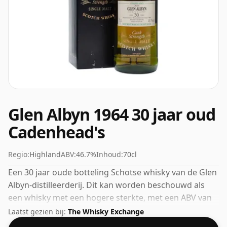
Glen Albyn 1964 30 jaar oud
Cadenhead's
Regio:
Highland
ABV:
46.7%
Inhoud:
70cl
Een 30 jaar oude botteling Schotse whisky van de Glen
Albyn-distilleerderij. Dit kan worden beschouwd als
een whisky met een hogere sterkte, met een ABV van
46,7%. Wordt geleverd in de reguliere bottelgrootte
Laatst gezien bij:
The Whisky Exchange
van 70cl.