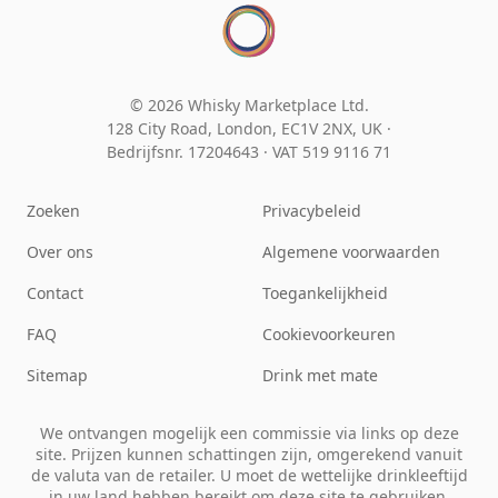
© 2026 Whisky Marketplace Ltd.
128 City Road, London, EC1V 2NX, UK ·
Bedrijfsnr. 17204643
·
VAT 519 9116 71
Zoeken
Privacybeleid
Over ons
Algemene voorwaarden
Contact
Toegankelijkheid
FAQ
Cookievoorkeuren
Sitemap
Drink met mate
We ontvangen mogelijk een commissie via links op deze
site. Prijzen kunnen schattingen zijn, omgerekend vanuit
de valuta van de retailer. U moet de wettelijke drinkleeftijd
in uw land hebben bereikt om deze site te gebruiken.