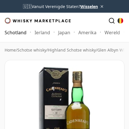
×
🇺🇸
Vanuit Verenigde Staten?
Wisselen
Schotland
Ierland
Japan
Amerika
Wereld
Home
/
Schotse whisky
/
Highland Schotse whisky
/
Glen Albyn Whis