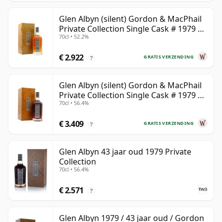
Glen Albyn (silent) Gordon & MacPhail
Private Collection Single Cask # 1979 40
70cl • 52.2%
jaar oud
€ 2.922
GRATIS VERZENDING
?
Glen Albyn (silent) Gordon & MacPhail
Private Collection Single Cask # 1979 43
70cl • 56.4%
jaar oud
€ 3.409
GRATIS VERZENDING
?
Glen Albyn 43 jaar oud 1979 Private
Collection
70cl • 56.4%
€ 2.571
?
Glen Albyn 1979 / 43 jaar oud / Gordon