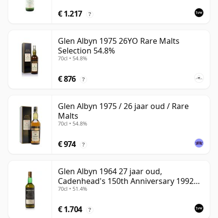
€ 1.217
?
Glen Albyn 1975 26YO Rare Malts
Selection 54.8%
70cl • 54.8%
€ 876
?
Glen Albyn 1975 / 26 jaar oud / Rare
Malts
70cl • 54.8%
€ 974
?
Glen Albyn 1964 27 jaar oud,
Cadenhead's 150th Anniversary 1992
70cl • 51.4%
Bottling
€ 1.704
?