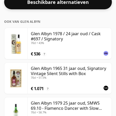
Beschikbare alternatieven
OOK VAN GLEN ALBYN
Glen Albyn 1978 / 24 jaar oud / Cask
#697 / Signatory
70cl • 43%
€ 536
?
Glen Albyn 1965 31 jaar oud, Signatory
Vintage Silent Stills with Box
70cl • 51.5%
€ 1.071
?
Glen Albyn 1979 25 jaar oud, SMWS
69.10 - Flamenco Dancer with Slow
70cl • 58.7%
Legs