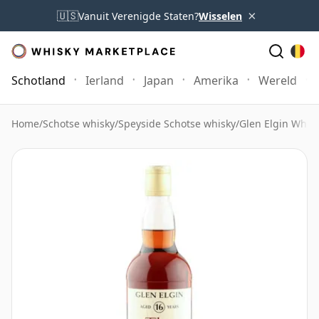
×
🇺🇸
Vanuit Verenigde Staten?
Wisselen
Schotland
Ierland
Japan
Amerika
Wereld
Home
/
Schotse whisky
/
Speyside Schotse whisky
/
Glen Elgin Whis