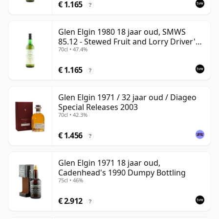
€ 1.165
?
Glen Elgin 1980 18 jaar oud, SMWS
85.12 - Stewed Fruit and Lorry Driver's
70cl • 47.4%
Black Tea
€ 1.165
?
Glen Elgin 1971 / 32 jaar oud / Diageo
Special Releases 2003
70cl • 42.3%
€ 1.456
?
Glen Elgin 1971 18 jaar oud,
Cadenhead's 1990 Dumpy Bottling
75cl • 46%
€ 2.912
?