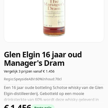
Glen Elgin 16 jaar oud
Manager's Dram
Vergelijk 3 prijzen vanaf € 1.456
Regio:
Speyside
ABV:
60%
Inhoud:
70cl
Een 16 jaar oude botteling Schotse whisky van de Glen
Elgin-distilleerderij. Gebotteld op een mooie
drinksterkte van 60% wordt deze whisky geleverd in
€ 1.456
een fles van 70cl.
Beste prijs