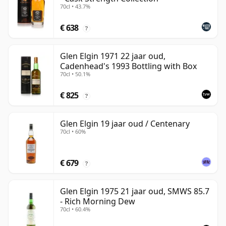
70cl • 43.7%
€ 638
?
Glen Elgin 1971 22 jaar oud,
Cadenhead's 1993 Bottling with Box
70cl • 50.1%
€ 825
?
Glen Elgin 19 jaar oud / Centenary
70cl • 60%
€ 679
?
Glen Elgin 1975 21 jaar oud, SMWS 85.7
- Rich Morning Dew
70cl • 60.4%