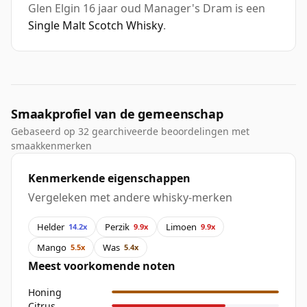
Glen Elgin 16 jaar oud Manager's Dram is een
Single Malt Scotch Whisky
.
Smaakprofiel van de gemeenschap
Gebaseerd op 32 gearchiveerde beoordelingen met
smaakkenmerken
Kenmerkende eigenschappen
Vergeleken met andere whisky-merken
Helder
Perzik
Limoen
14.2x
9.9x
9.9x
Mango
Was
5.5x
5.4x
Meest voorkomende noten
Honing
Citrus