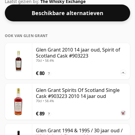
deze Scotch Whisky van Glen Grant is dat 14 jaar. Deze
Laatst gezien bij:
The Whisky Exchange
whisky wordt geleverd in een gewone fles van 75 cl en
Beschikbare alternatieven
heeft een vrij normale sterkte van 40%.
OOK VAN GLEN GRANT
Glen Grant 2010 14 jaar oud, Spirit of
Scotland Cask #903223
70cl • 58.4%
€ 80
?
Glen Grant Spirits Of Scotland Single
Cask #903223 2010 14 jaar oud
70cl • 58.4%
€ 89
?
Glen Grant 1994 & 1995 / 30 jaar oud /