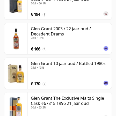
70cl • 56.1%
€ 194
?
Glen Grant 2003 / 22 jaar oud /
Decadent Drams
70cl • 52%
€ 166
?
Glen Grant 10 jaar oud / Bottled 1980s
75cl • 43%
€ 170
?
Glen Grant The Exclusive Malts Single
Cask #67815 1996 21 jaar oud
70cl • 53.3%