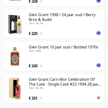
€ 224
?
Glen Grant 1998 / 24 jaar oud / Berry
Bros & Rudd
70cl • 56.1%
€ 225
?
Glen Grant 10 jaar oud / Bottled 1970s
75cl • 43%
€ 243
?
Glen Grant Carn Mor Celebration Of
The Cask - Single Cask #23 1994 28 jaar
70cl • 56.3%
oud
€ 321
?