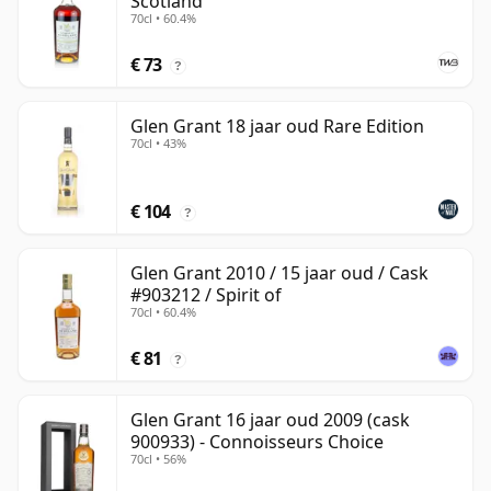
Scotland
70cl • 60.4%
€ 73
?
Glen Grant 18 jaar oud Rare Edition
70cl • 43%
€ 104
?
Glen Grant 2010 / 15 jaar oud / Cask
#903212 / Spirit of
70cl • 60.4%
€ 81
?
Glen Grant 16 jaar oud 2009 (cask
900933) - Connoisseurs Choice
70cl • 56%