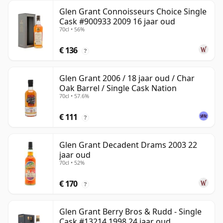
Glen Grant Connoisseurs Choice Single
Cask #900933 2009 16 jaar oud
70cl • 56%
€ 136
?
Glen Grant 2006 / 18 jaar oud / Char
Oak Barrel / Single Cask Nation
70cl • 57.6%
€ 111
?
Glen Grant Decadent Drams 2003 22
jaar oud
70cl • 52%
€ 170
?
Glen Grant Berry Bros & Rudd - Single
Cask #13214 1998 24 jaar oud