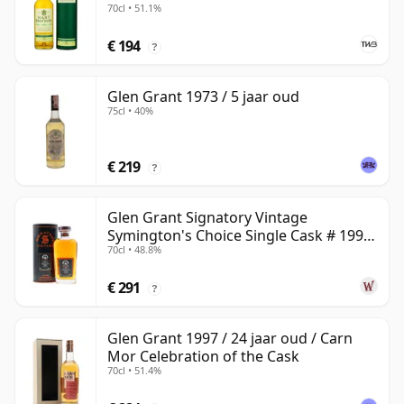
70cl • 51.1%
€ 194
?
Glen Grant 1973 / 5 jaar oud
75cl • 40%
€ 219
?
Glen Grant Signatory Vintage
Symington's Choice Single Cask # 1995
70cl • 48.8%
30 jaar oud
€ 291
?
Glen Grant 1997 / 24 jaar oud / Carn
Mor Celebration of the Cask
70cl • 51.4%