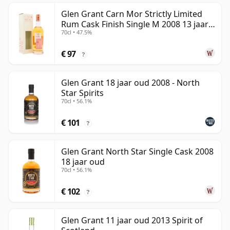
Glen Grant Carn Mor Strictly Limited
Rum Cask Finish Single M 2008 13 jaar
70cl • 47.5%
oud
€ 97
?
Glen Grant 18 jaar oud 2008 - North
Star Spirits
70cl • 56.1%
€ 101
?
Glen Grant North Star Single Cask 2008
18 jaar oud
70cl • 56.1%
€ 102
?
Glen Grant 11 jaar oud 2013 Spirit of