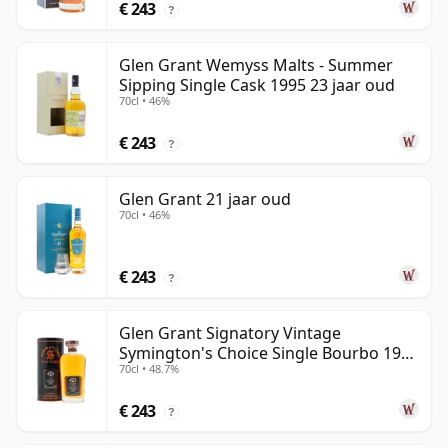
€ 243
?
Glen Grant Wemyss Malts - Summer
Sipping Single Cask 1995 23 jaar oud
70cl • 46%
€ 243
?
Glen Grant 21 jaar oud
70cl • 46%
€ 243
?
Glen Grant Signatory Vintage
Symington's Choice Single Bourbo 1995
70cl • 48.7%
30 jaar oud
€ 243
?