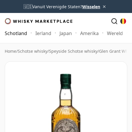
×
🇺🇸
Vanuit Verenigde Staten?
Wisselen
Schotland
Ierland
Japan
Amerika
Wereld
Home
/
Schotse whisky
/
Speyside Schotse whisky
/
Glen Grant Whis