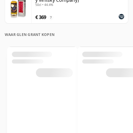
y Whisky Company)
50cl • 44.4%
€ 369
?
WAAR GLEN GRANT KOPEN