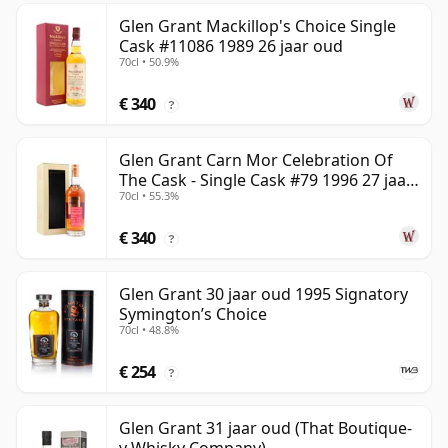
Glen Grant Mackillop's Choice Single
Cask #11086 1989 26 jaar oud
70cl • 50.9%
€ 340
?
Glen Grant Carn Mor Celebration Of
The Cask - Single Cask #79 1996 27 jaar
70cl • 55.3%
oud
€ 340
?
Glen Grant 30 jaar oud 1995 Signatory
Symington’s Choice
70cl • 48.8%
€ 254
?
Glen Grant 31 jaar oud (That Boutique-