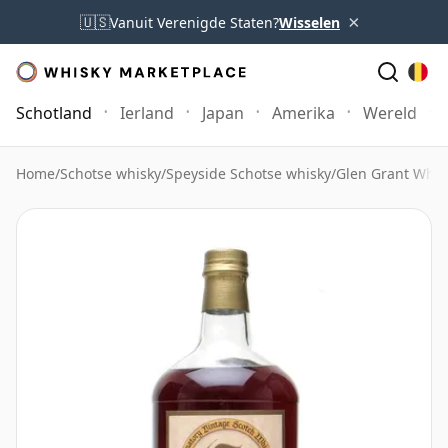
×
🇺🇸
Vanuit Verenigde Staten?
Wisselen
Schotland
Ierland
Japan
Amerika
Wereld
Home
/
Schotse whisky
/
Speyside Schotse whisky
/
Glen Grant Whis