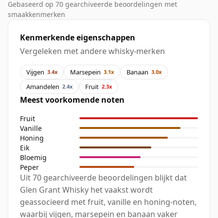
Gebaseerd op 70 gearchiveerde beoordelingen met
smaakkenmerken
Kenmerkende eigenschappen
Vergeleken met andere whisky-merken
Vijgen
Marsepein
Banaan
3.4x
3.1x
3.0x
Amandelen
Fruit
2.4x
2.3x
Meest voorkomende noten
Fruit
Vanille
Honing
Eik
Bloemig
Peper
Uit 70 gearchiveerde beoordelingen blijkt dat
Glen Grant Whisky het vaakst wordt
geassocieerd met fruit, vanille en honing-noten,
waarbij vijgen, marsepein en banaan vaker