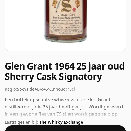
Glen Grant 1964 25 jaar oud
Sherry Cask Signatory
Regio:
Speyside
ABV:
46%
Inhoud:
75cl
Een botteling Schotse whisky van de Glen Grant-
distilleerderij die 25 jaar heeft gerijpt. Wordt geleverd
in een gewone fles van 75 cl en wordt gebotteld op
een gezond alcoholpercentage van 46%.
Laatst gezien bij:
The Whisky Exchange