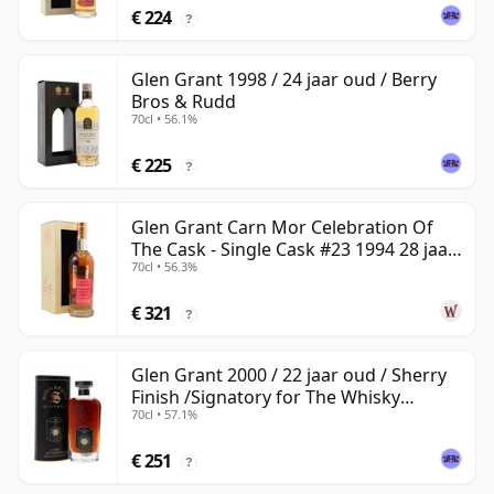
€ 224
?
Glen Grant 1998 / 24 jaar oud / Berry
Bros & Rudd
70cl • 56.1%
€ 225
?
Glen Grant Carn Mor Celebration Of
The Cask - Single Cask #23 1994 28 jaar
70cl • 56.3%
oud
€ 321
?
Glen Grant 2000 / 22 jaar oud / Sherry
Finish /Signatory for The Whisky
70cl • 57.1%
Exchange
€ 251
?