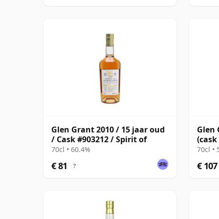
Glen Grant 2010 / 15 jaar oud
Glen 
/ Cask #903212 / Spirit of
(cask
Choic
70cl • 60.4%
70cl •
€ 81
€ 107
?