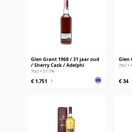
Glen Grant 1968 / 31 jaar oud
Glen 
/ Sherry Cask / Adelphi
70cl •
70cl • 57.7%
€ 1.751
€ 34
?