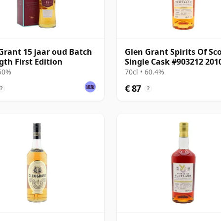
Grant 15 jaar oud Batch
Glen Grant Spirits Of Sc
gth First Edition
Single Cask #903212 201
jaar oud
 50%
70cl • 60.4%
€ 87
?
?