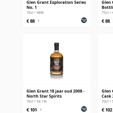
Glen Grant Exploration Series
Glen 
No. 1
Bottl
70cl • 48%
75cl •
€ 88
€ 88
?
Glen Grant 18 jaar oud 2008 -
Glen 
North Star Spirits
Cask 
70cl • 56.1%
70cl •
€ 101
€ 102
?