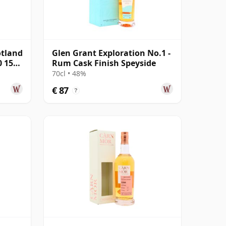
otland
Glen Grant Exploration No.1 -
0 15
Rum Cask Finish Speyside
70cl • 48%
€ 87
?