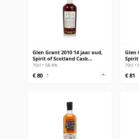
Glen Grant 2010 14 jaar oud,
Glen 
Spirit of Scotland Cask
Spiri
#903223
#903
70cl • 58.4%
70cl •
€ 80
€ 81
?