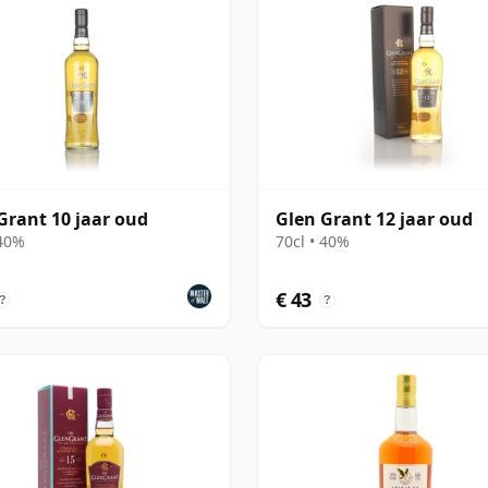
Grant 10 jaar oud
Glen Grant 12 jaar oud
 40%
70cl • 40%
€ 43
?
?