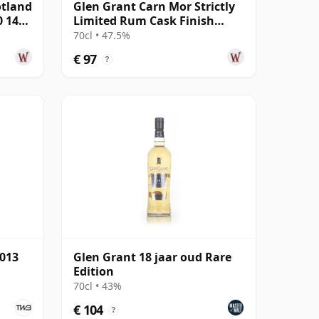
otland
Glen Grant Carn Mor Strictly
0 14
Limited Rum Cask Finish
Single M 2008 13 jaar oud
70cl • 47.5%
€ 97
?
2013
Glen Grant 18 jaar oud Rare
Edition
70cl • 43%
€ 104
?