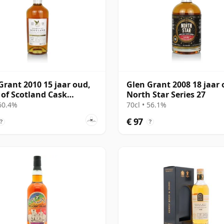
Grant 2010 15 jaar oud,
Glen Grant 2008 18 jaar 
t of Scotland Cask
North Star Series 27
212
 60.4%
70cl • 56.1%
€ 97
?
?