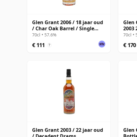
Glen Grant 2006 / 18 jaar oud
Glen 
/ Char Oak Barrel / Single
2003 
Cask Nation
70cl • 57.6%
70cl •
€ 111
€ 170
?
Glen Grant 2003 / 22 jaar oud
Glen 
/ Decadent Drams
Bottl