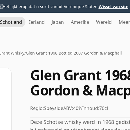
🇸
Het lijkt erop dat u surft vanuit Verenigde Staten.
Wissel van site
Schotland
Ierland
Japan
Amerika
Wereld
Mee
Grant Whisky
/
Glen Grant 1968 Bottled 2007 Gordon & Macphail
Glen Grant 196
Gordon & Macp
Regio:
Speyside
ABV:
40%
Inhoud:
70cl
Deze Schotse whisky werd in 1968 gedist