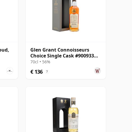
oud,
Glen Grant Connoisseurs
Choice Single Cask #900933
2009 16 jaar oud
70cl • 56%
€ 136
?