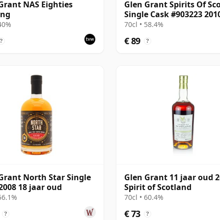
Grant NAS Eighties
Glen Grant Spirits Of Sc
ing
Single Cask #903223 201
jaar oud
 40%
70cl • 58.4%
€ 89
?
?
Grant North Star Single
Glen Grant 11 jaar oud 
2008 18 jaar oud
Spirit of Scotland
 56.1%
70cl • 60.4%
€ 73
?
?