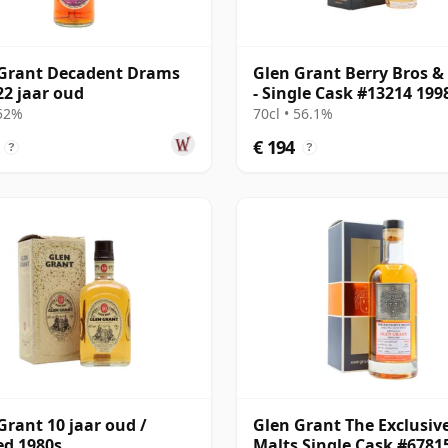
Grant Decadent Drams
Glen Grant Berry Bros &
22 jaar oud
- Single Cask #13214 199
jaar oud
 52%
70cl • 56.1%
€ 194
?
?
Grant 10 jaar oud /
Glen Grant The Exclusiv
ed 1980s
Malts Single Cask #6781