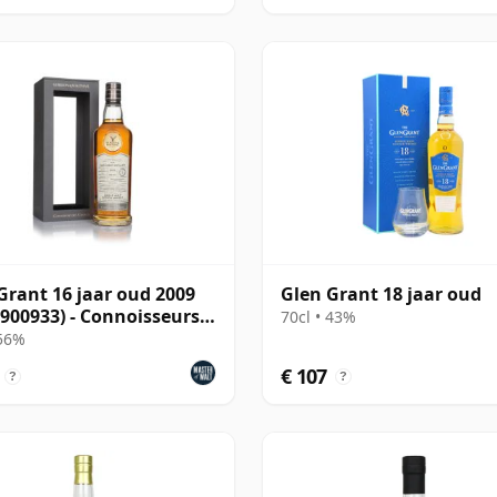
Grant 16 jaar oud 2009
Glen Grant 18 jaar oud
 900933) - Connoisseurs
70cl • 43%
e
 56%
€ 107
?
?