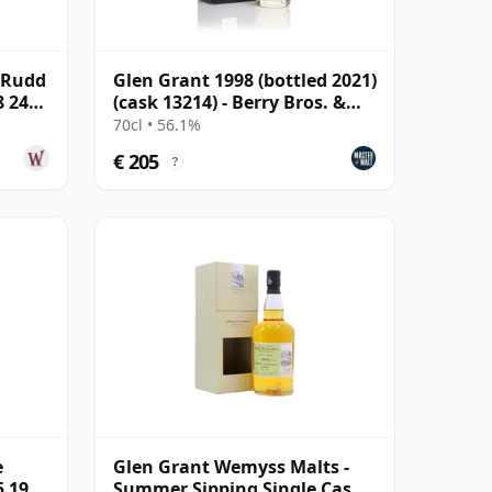
 Rudd
Glen Grant 1998 (bottled 2021)
8 24
(cask 13214) - Berry Bros. &
Rudd
70cl • 56.1%
€ 205
?
e
Glen Grant Wemyss Malts -
5 1996
Summer Sipping Single Cask