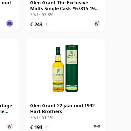
r oud
Glen Grant The Exclusive
Malts Single Cask #67815 1996
21 jaar oud
70cl • 53.3%
€ 243
?
ntage
Glen Grant 22 jaar oud 1992
le
Hart Brothers
70cl • 51.1%
€ 194
?