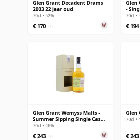
Glen Grant Decadent Drams
Glen 
2003 22 jaar oud
- Sin
jaar 
70cl • 52%
70cl •
€ 170
€ 194
?
Glen Grant Wemyss Malts -
Glen 
Summer Sipping Single Cask
70cl •
1995 23 jaar oud
70cl • 46%
€ 243
€ 243
?