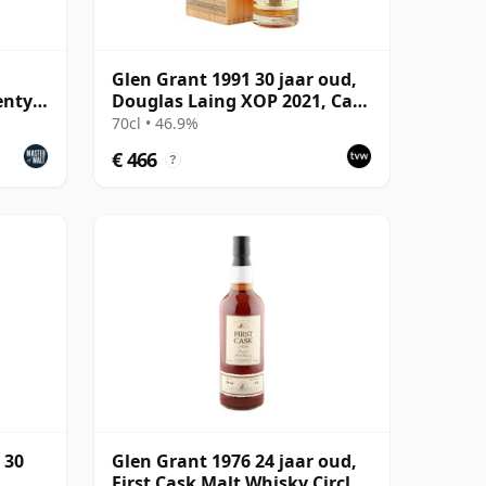
Glen Grant 1991 30 jaar oud,
enty
Douglas Laing XOP 2021, Cask
15427
70cl • 46.9%
€ 466
?
 30
Glen Grant 1976 24 jaar oud,
First Cask Malt Whisky Circle,