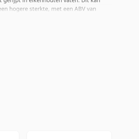
eft gerijpt in eikenhouten vaten. Dit kan
en hogere sterkte, met een ABV van
ttelgrootte van 70cl.