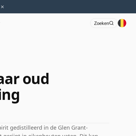
×
r
Zoeken
jaar oud
ing
rit gedistilleerd in de Glen Grant-