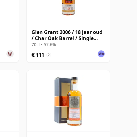
Glen Grant 2006 / 18 jaar oud
/ Char Oak Barrel / Single
Cask Nation
70cl • 57.6%
€ 111
?