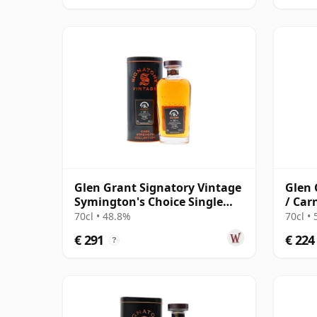
Glen Grant Signatory Vintage
Glen 
Symington's Choice Single
/ Car
Cask # 1995 30 jaar oud
Cask
70cl • 48.8%
70cl •
€ 291
€ 224
?