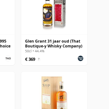
1995
Glen Grant 31 jaar oud (That
Choice
Boutique-y Whisky Company)
50cl • 44.4%
€ 369
?