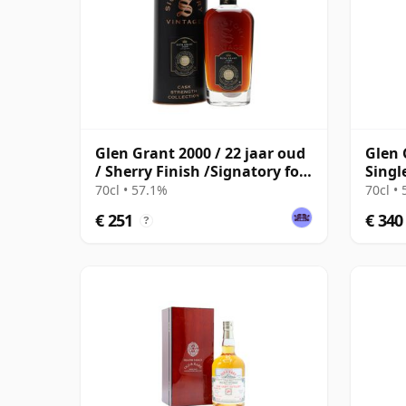
Glen Grant 2000 / 22 jaar oud
Glen 
/ Sherry Finish /Signatory for
Singl
The Whisky Exchange
jaar 
70cl • 57.1%
70cl •
€ 251
€ 340
?