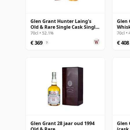
Glen Grant Hunter Laing's
Glen 
Old & Rare Single Cask Single
Whisk
Malt 1994 29 jaar oud
(Deca
70cl • 52.1%
70cl •
€ 369
€ 408
?
Glen Grant 28 jaar oud 1994
Glen 
Old & Rare
(cask