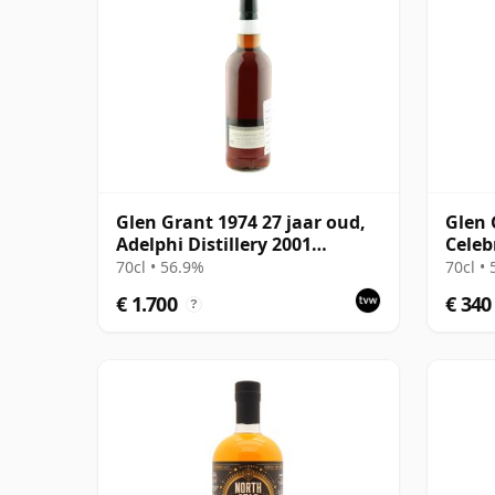
Glen Grant 1974 27 jaar oud,
Glen 
Adelphi Distillery 2001
Celeb
Bottling
Singl
70cl • 56.9%
70cl •
oud
€ 1.700
€ 340
?