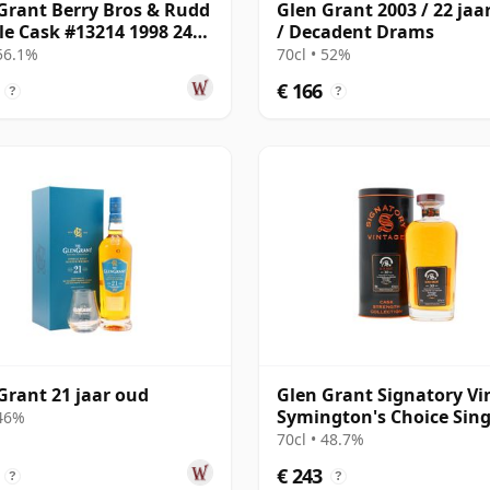
Grant Berry Bros & Rudd
Glen Grant 2003 / 22 jaa
gle Cask #13214 1998 24
/ Decadent Drams
oud
 56.1%
70cl • 52%
€ 166
?
?
Grant 21 jaar oud
Glen Grant Signatory Vi
Symington's Choice Sing
 46%
Bourbo 1995 30 jaar oud
70cl • 48.7%
€ 243
?
?