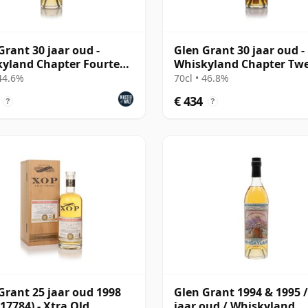
Grant 30 jaar oud -
Glen Grant 30 jaar oud -
yland Chapter Fourteen
Whiskyland Chapter Tw
dent Drinks)
Two
 44.6%
70cl • 46.8%
€ 434
?
?
Grant 25 jaar oud 1998
Glen Grant 1994 & 1995 /
 17784) - Xtra Old
jaar oud / Whiskyland