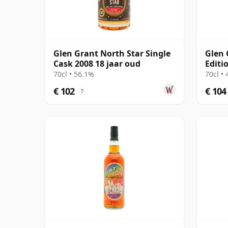
Glen Grant North Star Single
Glen 
Cask 2008 18 jaar oud
Editi
70cl • 56.1%
70cl •
€ 102
€ 104
?