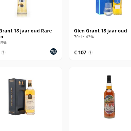
Grant 18 jaar oud Rare
Glen Grant 18 jaar oud
on
70cl • 43%
 43%
€ 107
?
?