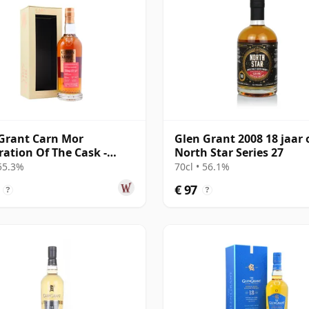
Grant Carn Mor
Glen Grant 2008 18 jaar 
ration Of The Cask -
North Star Series 27
e Cask #79 1996 27 jaar
 55.3%
70cl • 56.1%
€ 97
?
?