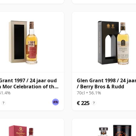
Grant 1997 / 24 jaar oud
Glen Grant 1998 / 24 jaa
n Mor Celebration of the
/ Berry Bros & Rudd
 51.4%
70cl • 56.1%
€ 225
?
?