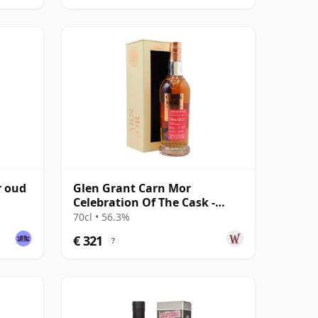
r oud
Glen Grant Carn Mor
Celebration Of The Cask -
Single Cask #23 1994 28 jaar
70cl • 56.3%
oud
€ 321
?