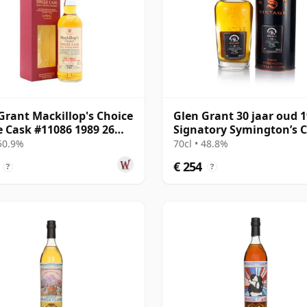
Grant Mackillop's Choice
Glen Grant 30 jaar oud 
e Cask #11086 1989 26
Signatory Symington’s 
oud
 50.9%
70cl • 48.8%
€ 254
?
?