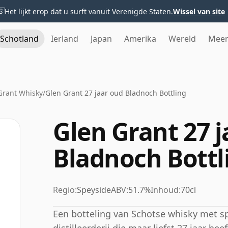
🇸
Het lijkt erop dat u surft vanuit Verenigde Staten.
Wissel van site
Schotland
Ierland
Japan
Amerika
Wereld
Mee
Grant Whisky
/
Glen Grant 27 jaar oud Bladnoch Bottling
Glen Grant 27 
Bladnoch Bottl
Regio:
Speyside
ABV:
51.7%
Inhoud:
70cl
Een botteling van Schotse whisky met spi