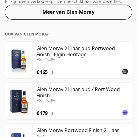
geleverd in een standaardfles van 70 cl met een
Er zijn geen verkopersprijzen beschikbaar voor deze fles.
afwijkende sterkte van 53,4%.
Meer van Glen Moray
OOK VAN GLEN MORAY
Glen Moray 21 jaar oud Portwood
Finish - Elgin Heritage
70cl • 46.3%
€ 165
?
Glen Moray 21 jaar oud / Port Wood
Finish
70cl • 46.3%
€ 179
?
Glen Moray Portwood Finish 21 jaar
oud