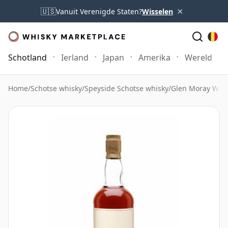
×
🇺🇸
Vanuit Verenigde Staten?
Wisselen
Schotland
Ierland
Japan
Amerika
Wereld
Home
/
Schotse whisky
/
Speyside Schotse whisky
/
Glen Moray Whi