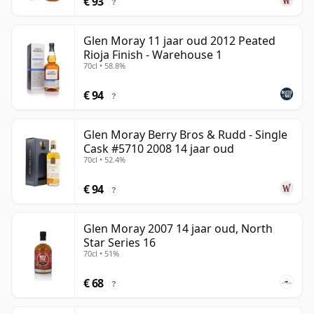
€ 93
?
Glen Moray 11 jaar oud 2012 Peated
Rioja Finish - Warehouse 1
70cl • 58.8%
€ 94
?
Glen Moray Berry Bros & Rudd - Single
Cask #5710 2008 14 jaar oud
70cl • 52.4%
€ 94
?
Glen Moray 2007 14 jaar oud, North
Star Series 16
70cl • 51%
€ 68
?