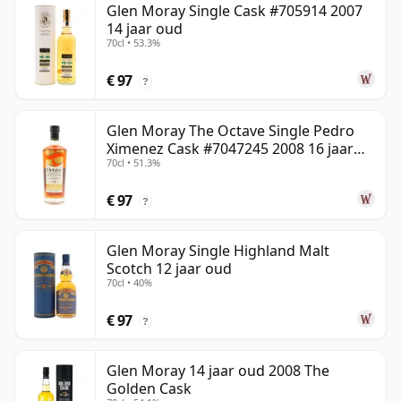
Glen Moray Single Cask #705914 2007
14 jaar oud
70cl • 53.3%
€ 97
?
Glen Moray The Octave Single Pedro
Ximenez Cask #7047245 2008 16 jaar
70cl • 51.3%
oud
€ 97
?
Glen Moray Single Highland Malt
Scotch 12 jaar oud
70cl • 40%
€ 97
?
Glen Moray 14 jaar oud 2008 The
Golden Cask