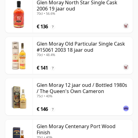
Glen Moray North Star Single Cask
2006 19 jaar oud
70cl • 56.6%
€ 136
?
Glen Moray Old Particular Single Cask
#15061 2003 18 jaar oud
70cl • 48.4%
€ 141
?
Glen Moray 12 jaar oud / Bottled 1980s
/ The Queen's Own Cameron
75cl • 40%
€ 146
?
Glen Moray Centenary Port Wood
Finish
70cl • 40%