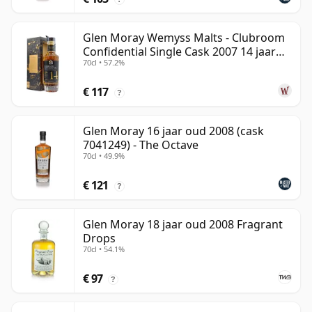
Glen Moray Wemyss Malts - Clubroom
Confidential Single Cask 2007 14 jaar
70cl • 57.2%
oud
€ 117
?
Glen Moray 16 jaar oud 2008 (cask
7041249) - The Octave
70cl • 49.9%
€ 121
?
Glen Moray 18 jaar oud 2008 Fragrant
Drops
70cl • 54.1%
€ 97
?