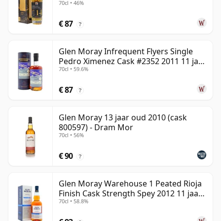
70cl • 46%
oud
€ 87
?
Glen Moray Infrequent Flyers Single
Pedro Ximenez Cask #2352 2011 11 jaar
70cl • 59.6%
oud
€ 87
?
Glen Moray 13 jaar oud 2010 (cask
800597) - Dram Mor
70cl • 56%
€ 90
?
Glen Moray Warehouse 1 Peated Rioja
Finish Cask Strength Spey 2012 11 jaar
70cl • 58.8%
oud