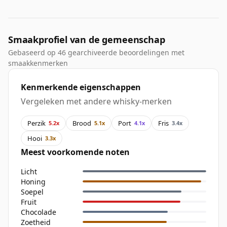
Smaakprofiel van de gemeenschap
Gebaseerd op 46 gearchiveerde beoordelingen met
smaakkenmerken
Kenmerkende eigenschappen
Vergeleken met andere whisky-merken
Perzik
Brood
Port
Fris
5.2x
5.1x
4.1x
3.4x
Hooi
3.3x
Meest voorkomende noten
Licht
Honing
Soepel
Fruit
Chocolade
Zoetheid