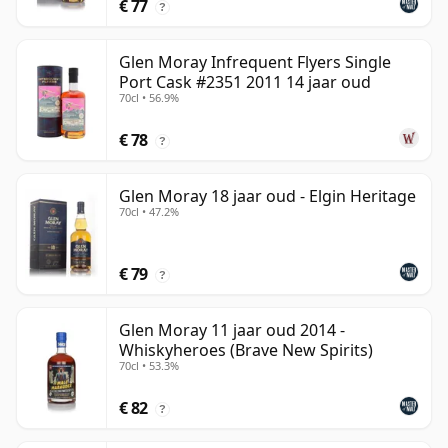
€ 77
?
Glen Moray Infrequent Flyers Single
Port Cask #2351 2011 14 jaar oud
70cl • 56.9%
€ 78
?
Glen Moray 18 jaar oud - Elgin Heritage
70cl • 47.2%
€ 79
?
Glen Moray 11 jaar oud 2014 -
Whiskyheroes (Brave New Spirits)
70cl • 53.3%
€ 82
?