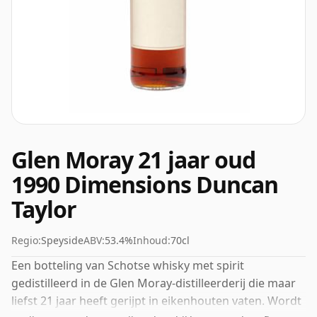
Glen Moray 21 jaar oud
1990 Dimensions Duncan
Taylor
Regio:
Speyside
ABV:
53.4%
Inhoud:
70cl
Een botteling van Schotse whisky met spirit
gedistilleerd in de Glen Moray-distilleerderij die maar
liefst 21 jaar heeft gerijpt in eikenhouten vaten. Wordt