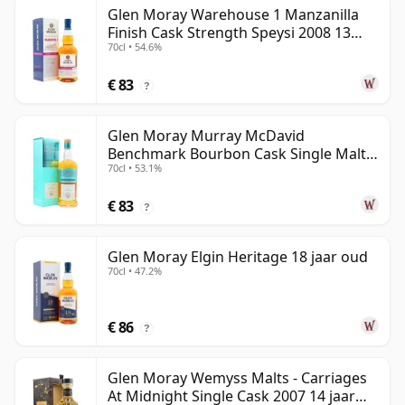
Glen Moray Warehouse 1 Manzanilla
Finish Cask Strength Speysi 2008 13
70cl • 54.6%
jaar oud
€ 83
?
Glen Moray Murray McDavid
Benchmark Bourbon Cask Single Malt
70cl • 53.1%
2007 17 jaar oud
€ 83
?
Glen Moray Elgin Heritage 18 jaar oud
70cl • 47.2%
€ 86
?
Glen Moray Wemyss Malts - Carriages
At Midnight Single Cask 2007 14 jaar