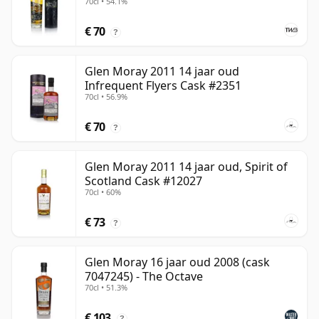
70cl • 54.1%
€ 70
?
Glen Moray 2011 14 jaar oud
Infrequent Flyers Cask #2351
70cl • 56.9%
€ 70
?
Glen Moray 2011 14 jaar oud, Spirit of
Scotland Cask #12027
70cl • 60%
€ 73
?
Glen Moray 16 jaar oud 2008 (cask
7047245) - The Octave
70cl • 51.3%
€ 103
?