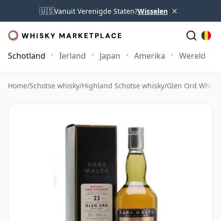
×
🇺🇸
Vanuit Verenigde Staten?
Wisselen
Schotland
Ierland
Japan
Amerika
Wereld
Home
/
Schotse whisky
/
Highland Schotse whisky
/
Glen Ord Whisk