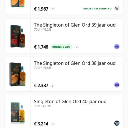
€ 1.987
GRATIS VERZENDING
?
The Singleton of Glen Ord 39 jaar oud
70cl • 46.2%
€ 1.748
KORTING 22%
?
The Singleton of Glen Ord 38 jaar oud
70cl • 49.6%
€ 2.337
?
Singleton of Glen Ord 40 jaar oud
70cl • 45.9%
€ 3.214
?