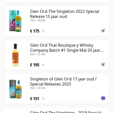
Glen Ord The Singleton 2022 Special
Release 15 jaar oud
70cl • 54.2%
€ 175
?
Glen Ord That Boutique-y Whisky
Company Batch #1 Single Mal 20 jaar
50cl • 51.9%
oud
€ 195
?
Singleton of Glen Ord 17 jaar oud /
Special Releases 2025
70cl • 55.5%
€ 151
?
Glen Ord The Singleton - 2018 Special