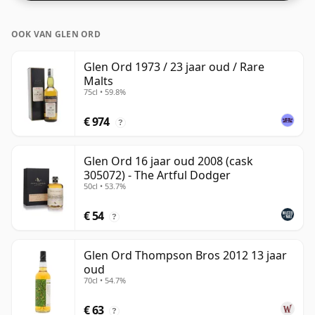
OOK VAN GLEN ORD
Glen Ord 1973 / 23 jaar oud / Rare
Malts
75cl • 59.8%
€ 974
?
Glen Ord 16 jaar oud 2008 (cask
305072) - The Artful Dodger
50cl • 53.7%
€ 54
?
Glen Ord Thompson Bros 2012 13 jaar
oud
70cl • 54.7%
€ 63
?