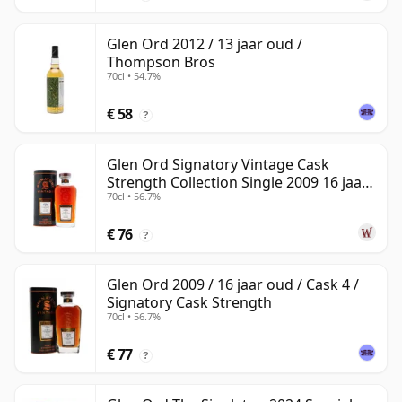
Glen Ord 2012 / 13 jaar oud /
Thompson Bros
70cl • 54.7%
€ 58
?
Glen Ord Signatory Vintage Cask
Strength Collection Single 2009 16 jaar
70cl • 56.7%
oud
€ 76
?
Glen Ord 2009 / 16 jaar oud / Cask 4 /
Signatory Cask Strength
70cl • 56.7%
€ 77
?