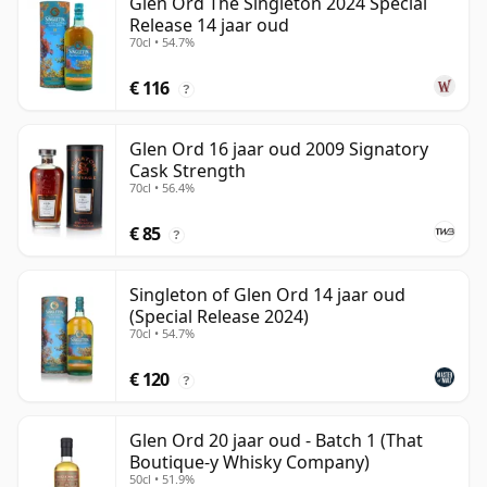
Glen Ord The Singleton 2024 Special
Release 14 jaar oud
70cl • 54.7%
€ 116
?
Glen Ord 16 jaar oud 2009 Signatory
Cask Strength
70cl • 56.4%
€ 85
?
Singleton of Glen Ord 14 jaar oud
(Special Release 2024)
70cl • 54.7%
€ 120
?
Glen Ord 20 jaar oud - Batch 1 (That
Boutique-y Whisky Company)
50cl • 51.9%