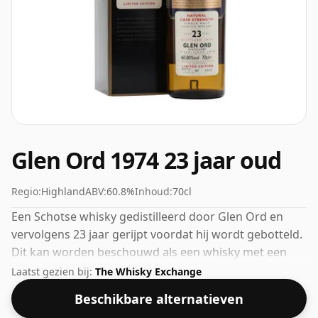
Glen Ord 1974 23 jaar oud
Regio:
Highland
ABV:
60.8%
Inhoud:
70cl
Een Schotse whisky gedistilleerd door Glen Ord en
vervolgens 23 jaar gerijpt voordat hij wordt gebotteld.
Dit kan worden beschouwd als een whisky met een
hogere sterkte, met een ABV van 60,8%. Wordt
Laatst gezien bij:
The Whisky Exchange
geleverd in de reguliere bottelgrootte van 70cl.
Beschikbare alternatieven