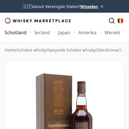
×
🇺🇸
Vanuit Verenigde Staten?
Wisselen
Schotland
Ierland
Japan
Amerika
Wereld
Home
/
Schotse whisky
/
Speyside Schotse whisky
/
GlenDronach Wh