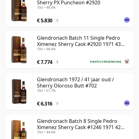
Sherry PX Puncheon #2920
70cl • 48.6%
€ 5.830
?
Glendronach Batch 11 Single Pedro
Ximenez Sherry Cask #2920 1971 43
70cl • 48.6%
jaar oud
€ 7.774
GRATIS VERZENDING
?
Glendronach 1972 / 41 jaar oud /
Sherry Oloroso Butt #702
70cl • 51.7%
€ 6.316
?
Glendronach Batch 8 Single Pedro
Ximenez Sherry Cask #1246 1971 42
70cl • 44.6%
jaar oud