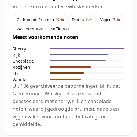
Vergeleken met andere whisky-merken
Gedroogde Pruimen
Dadels
Vijgen
10.0x
8.4x
7.1x
Walnoten
Koffie
6.2x
5.7x
Meest voorkomende noten
Sherry
Rijk
Chocolade
Rozijnen
Eik
Vanille
Uit 186 gearchiveerde beoordelingen blijkt dat
GlenDronach Whisky het vaakst wordt
geassocieerd met sherry, rijk en chocolade-
noten, waarbij gedroogde pruimen, dadels en
vijgen vaker voorkomt dan het categorie-
gemiddelde.