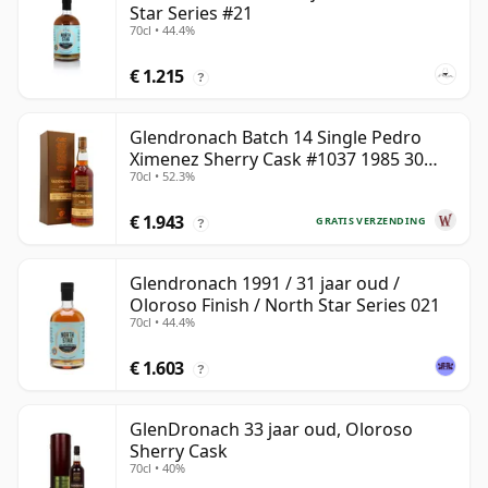
Star Series #21
70cl • 44.4%
€ 1.215
?
Glendronach Batch 14 Single Pedro
Ximenez Sherry Cask #1037 1985 30
70cl • 52.3%
jaar oud
€ 1.943
GRATIS VERZENDING
?
Glendronach 1991 / 31 jaar oud /
Oloroso Finish / North Star Series 021
70cl • 44.4%
€ 1.603
?
GlenDronach 33 jaar oud, Oloroso
Sherry Cask
70cl • 40%