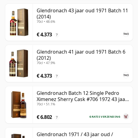
Glendronach 43 jaar oud 1971 Batch 11
(2014)
70cl • 48.6%
€ 4.373
?
Glendronach 41 jaar oud 1971 Batch 6
(2012)
70cl • 47.9%
€ 4.373
?
Glendronach Batch 12 Single Pedro
Ximenez Sherry Cask #706 1972 43 jaar
70cl • 51.1%
oud
€ 6.802
GRATIS VERZENDING
?
Glendronach 1971 / 43 jaar oud /