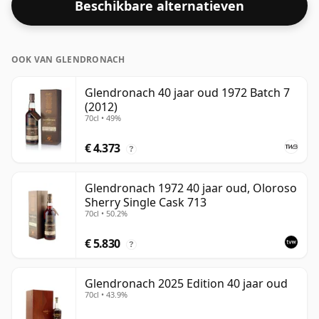
Beschikbare alternatieven
OOK VAN GLENDRONACH
Glendronach 40 jaar oud 1972 Batch 7
(2012)
70cl • 49%
€ 4.373
?
Glendronach 1972 40 jaar oud, Oloroso
Sherry Single Cask 713
70cl • 50.2%
€ 5.830
?
Glendronach 2025 Edition 40 jaar oud
70cl • 43.9%