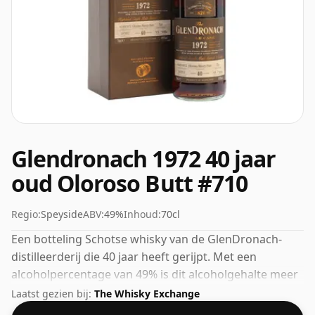
Glendronach 1972 40 jaar
oud Oloroso Butt #710
Regio:
Speyside
ABV:
49%
Inhoud:
70cl
Een botteling Schotse whisky van de GlenDronach-
distilleerderij die 40 jaar heeft gerijpt. Met een
alcoholpercentage van 49% is dit alcoholgehalte meer
dan acceptabel. Gebotteld in de
Laatst gezien bij:
The Whisky Exchange
standaardafgiftegrootte van 70cl.