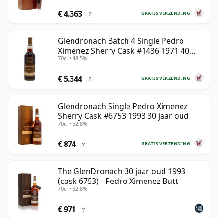
€ 4.363
GRATIS VERZENDING
?
Glendronach Batch 4 Single Pedro
Ximenez Sherry Cask #1436 1971 40
70cl • 48.5%
jaar oud
€ 5.344
GRATIS VERZENDING
?
Glendronach Single Pedro Ximenez
Sherry Cask #6753 1993 30 jaar oud
70cl • 52.8%
€ 874
GRATIS VERZENDING
?
The GlenDronach 30 jaar oud 1993
(cask 6753) - Pedro Ximenez Butt
70cl • 52.8%
€ 971
?