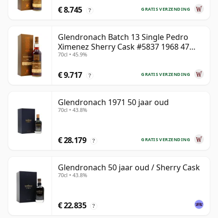
€ 8.745
GRATIS VERZENDING
?
Glendronach Batch 13 Single Pedro
Ximenez Sherry Cask #5837 1968 47
70cl • 45.9%
jaar oud
€ 9.717
GRATIS VERZENDING
?
Glendronach 1971 50 jaar oud
70cl • 43.8%
€ 28.179
GRATIS VERZENDING
?
Glendronach 50 jaar oud / Sherry Cask
70cl • 43.8%
€ 22.835
?